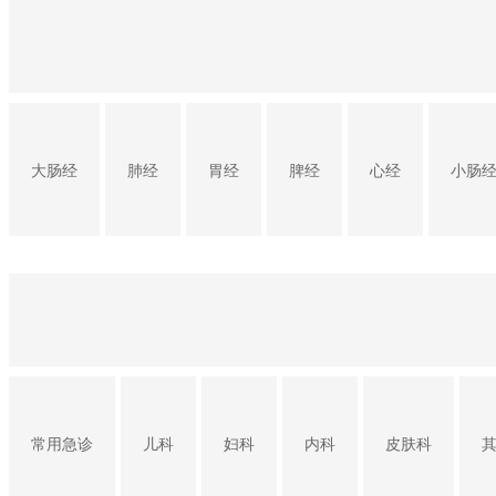
大肠经
肺经
胃经
脾经
心经
小肠
常用急诊
儿科
妇科
内科
皮肤科