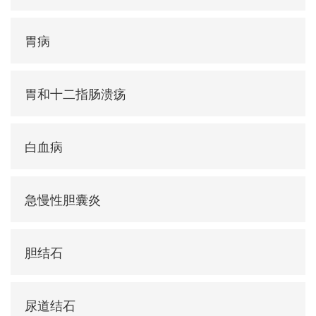
胃病
胃和十二指肠溃疡
白血病
急慢性胆囊炎
胆结石
尿道结石