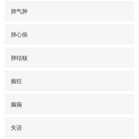
肺气肿
肺心病
肺结核
癲狂
癫痫
失语