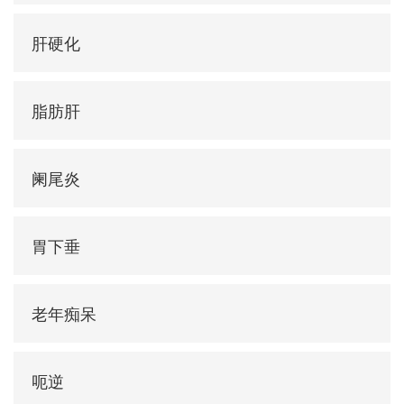
肝硬化
脂肪肝
阑尾炎
胃下垂
老年痴呆
呃逆