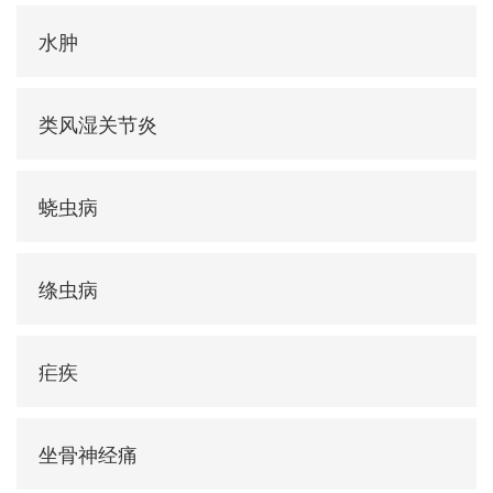
水肿
类风湿关节炎
蛲虫病
绦虫病
疟疾
坐骨神经痛