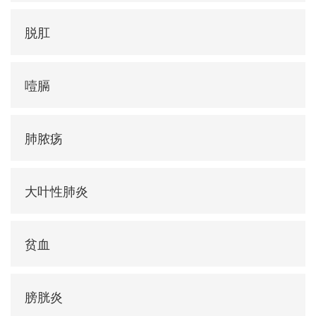
脱肛
噎膈
肺脓疡
大叶性肺炎
贫血
膀胱炎