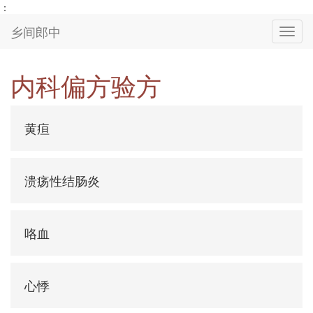
：
乡间郎中
Toggl
navig
内科偏方验方
黄疸
溃疡性结肠炎
咯血
心悸