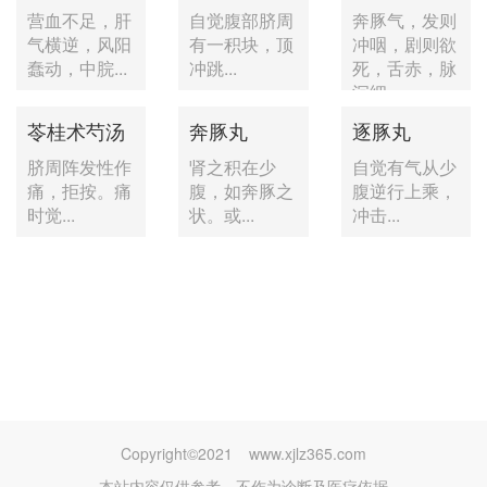
营血不足，肝
自觉腹部脐周
奔豚气，发则
气横逆，风阳
有一积块，顶
冲咽，剧则欲
蠢动，中脘...
冲跳...
死，舌赤，脉
沉细。
苓桂术芍汤
奔豚丸
逐豚丸
脐周阵发性作
肾之积在少
自觉有气从少
痛，拒按。痛
腹，如奔豚之
腹逆行上乘，
时觉...
状。或...
冲击...
Copyright©2021
www.xjlz365.com
本站内容仅供参考，不作为诊断及医疗依据