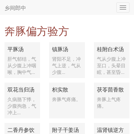
乡间郎中
Toggl
navig
奔豚偏方验方
平豚汤
镇豚汤
桂附白术汤
肝气郁结，气
肾阳不足，冲
气从少腹上冲
从少腹上冲咽
气上逆，气从
至口，头晕目
喉，胸中气...
少腹...
眩，甚至昏...
双花当归汤
枳实散
茯苓茴香散
久病胳下悸，
奔豚气疼痛。
奔豚上气疼
少腹拘急，气
痛。
冲上...
二香丹参饮
附子干姜汤
温肾镇逆方