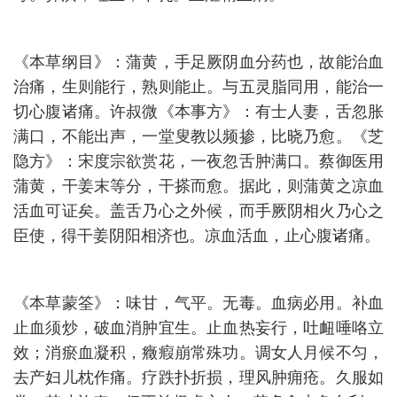
《本草纲目》：蒲黄，手足厥阴血分药也，故能治血
治痛，生则能行，熟则能止。与五灵脂同用，能治一
切心腹诸痛。许叔微《本事方》：有士人妻，舌忽胀
满口，不能出声，一堂叟教以频掺，比晓乃愈。《芝
隐方》：宋度宗欲赏花，一夜忽舌肿满口。蔡御医用
蒲黄，干姜末等分，干搽而愈。据此，则蒲黄之凉血
活血可证矣。盖舌乃心之外候，而手厥阴相火乃心之
臣使，得干姜阴阳相济也。凉血活血，止心腹诸痛。
《本草蒙筌》：味甘，气平。无毒。血病必用。补血
止血须炒，破血消肿宜生。止血热妄行，吐衄唾咯立
效；消瘀血凝积，癥瘕崩常殊功。调女人月候不匀，
去产妇儿枕作痛。疗跌扑折损，理风肿痈疮。久服如