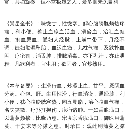
常，其功旋奏。但不益极虚之人，若多食未免自利。
《景岳全书》：味微甘，性微寒。解心腹膀胱烦热疼
痛，利小便。善止血凉血活血，消瘀血，治吐血衄
血、痢血尿血。通妇人经脉，止崩中带下，月经不
调，妊妇胎漏坠胎，血运血癥，儿枕气痛，及跌扑血
闷。疗疮疡，消舌肿，排脓消毒。亦下乳汁，亦止泄
精。凡欲利者，宜生用；欲固者，宜炒熟用。
《本草备要》：生滑行血，炒涩止血。甘平。厥阴血
分药。心包、肝。生用性滑，行血消瘀，通经脉，利
小便，祛心腹膀胱寒热，同五灵脂，治心腹血气痛，
名失笑散。疗扑打损伤，疮疖诸肿。一妇舌胀满口，
以蒲黄频掺，比晓乃愈。宋度宗舌胀满口，御医用蒲
黄、干姜末等分搽之愈。时珍曰：观此则蒲黄之凉