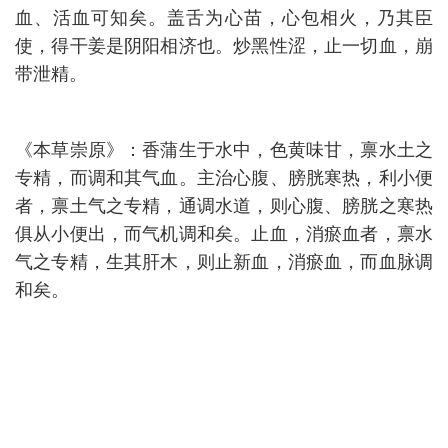
血、活血可知矣。盖舌为心苗，心包相火，乃其臣
使，得干姜是阴阳相济也。炒黑性涩，止一切血，崩
带泄精。
《本草崇原》：香蒲生于水中，色黄味甘，禀水土之
专精，而调和其气血。主治心腹、膀胱寒热，利小便
者，禀土气之专精，通调水道，则心腹、膀胱之寒热
俱从小便出，而气机调和矣。止血，消瘀血者，禀水
气之专精，生其肝木，则止新血，消瘀血，而血脉调
和矣。