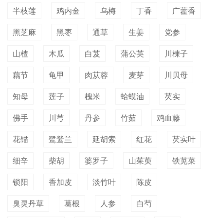
半枝莲
鸡内金
乌梅
丁香
广藿香
黑芝麻
黑枣
通草
生姜
党参
山楂
木瓜
白芨
蒲公英
川楝子
藕节
龟甲
肉苁蓉
麦芽
川贝母
知母
莲子
槐米
蛤蟆油
芡实
佛手
川芎
丹参
竹茹
鸡血藤
花锚
鹭鸶兰
延胡索
红花
芡实叶
细辛
柴胡
婆罗子
山茱萸
铁苋菜
锁阳
香加皮
淡竹叶
陈皮
臭灵丹草
葛根
人参
白芍