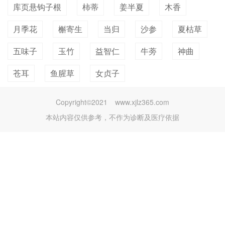
库页悬钩子根
柿蒂
姜半夏
木香
月季花
槲寄生
当归
沙参
夏枯草
五味子
玉竹
益智仁
牛蒡
神曲
苍耳
鱼腥草
女贞子
Copyright©2021
www.xjlz365.com
本站内容仅供参考，不作为诊断及医疗依据