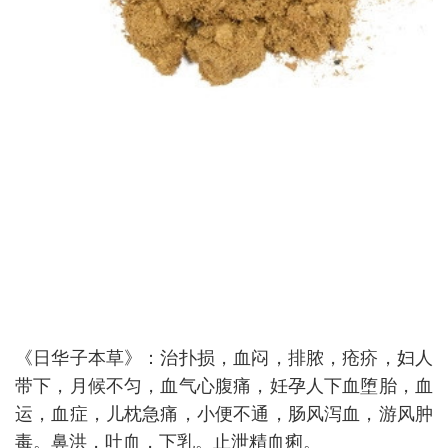
《日华子本草》：治扑损，血闷，排脓，疮疥，妇人
带下，月候不匀，血气心腹痛，妊孕人下血堕胎，血
运，血症，儿枕急痛，小便不通，肠风泻血，游风肿
毒。鼻洪，吐血，下乳。止泄精血痢。