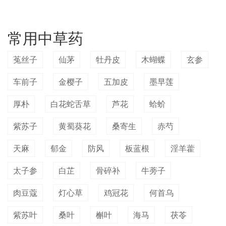
常用中草药
菟丝子
仙茅
牡丹皮
木蝴蝶
玄参
车前子
金樱子
五加皮
墨早莲
厚朴
白花蛇舌草
芦花
蛤蚧
紫苏子
黄蜀葵花
桑寄生
赤芍
天麻
郁金
防风
板蓝根
淫羊藿
太子参
白芷
骨碎补
牛蒡子
肉豆蔻
灯心草
鸡冠花
何首乌
紫苏叶
桑叶
槲叶
海马
茯苓