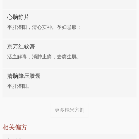
净的槐花15克，加味精，香油少许调味即可。
心脑静片
平肝潜阳，清心安神。孕妇忌服；
京万红软膏
活血解毒，消肿止痛，去腐生肌。
清脑降压胶囊
平肝潜阳。
更多槐米方剂
相关偏方