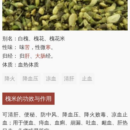
别名：白槐、槐花、槐花米
性味： 味
苦
，性微
寒
。
归经： 归
肝
、
大肠
经。
体质：血热体质
降火
降血压
凉血
清肝
止血
槐米的功效与作用
可清肝、便秘、防中风、降血压、降火败毒、凉血止
血；用于便血、痔血、血痢、崩漏、吐血、衄血、肝热