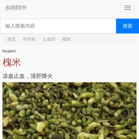
乡间郎中
搜索
首页
中药材
止血药
槐米
huaimi
槐米
凉血止血，清肝降火