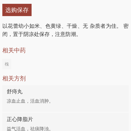
末并加入马齿苋末及红糖，再用小火煨煮熟。早晚2次
选购保存
分服。
以花蕾幼小如米、色黄绿、干燥、无 杂质者为佳。 密
清热凉血——槐花大黄蜜饮
闭，置于阴凉处保存，注意防潮。
生大黄4克，槐花30克，绿茶2克，蜂蜜15克。生大黄
相关中药
拣杂洗净，晾干切片，煎煮约5分钟去渣留汁待用。锅
槐
中加槐花，绿茶，加水煮沸，倒入生大黄药汁，离火拌
入蜂蜜。早晚2次分服。适于大肠癌引起的便血。
相关方剂
清热利湿——槐花清蒸鱼
舒痔丸
凉血止血，活血消肿。
鲤鱼500克，洗净去鳞，腮，内脏，在鱼体躯干部斜切
3-5刀，放入沙锅，加葱白7小段，姜片20克，蒜片20
正心降脂片
克，盐，料酒和适量水，小火蒸约20分钟至熟。放洗
益气活血，祛痰降浊。