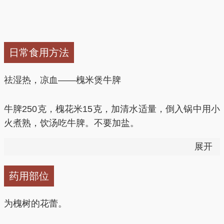
日常食用方法
祛湿热，凉血——槐米煲牛脾
牛脾250克，槐花米15克，加清水适量，倒入锅中用小
火煮熟，饮汤吃牛脾。不要加盐。
展开
清热解毒——槐花马齿苋粥
药用部位
鲜马齿苋100克，槐花30克，粳米200克，红糖适量。
鲜马齿苋拣杂洗净，入沸水中焯软捞出，切末备用。槐
为槐树的花蕾。
花拣杂洗净，晾干研末待用。粳米洗净放入沙锅，加
水，大火煮沸，改小火煨煮成稀粥，粥快成时放入槐花