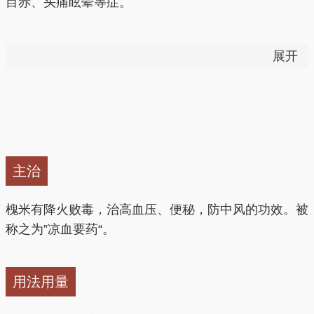
目赤、头痛眩晕等症。
1、清热降压
展开
槐米性寒，可降火败毒，具有良好的清热降压作用。泡
茶饮用效果更佳。
2、抗炎，抗病毒
主治
槐花含芸香苷，葡萄糖和葡萄糖醛酸及鞣质，有抗炎作
用，对病毒及皮肤真菌也有抑制作用。
槐米有降火败毒，治高血压、便秘，防中风的功效。被
称之为”凉血要药“。
3、止血
用法用量
槐米中所含芦丁能改善毛细血管的功效，保持毛细血管
正常的抵抗力，防止因毛细血管脆性过大，渗透性过高