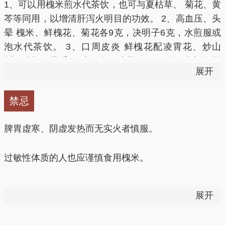
1、可以用槐米煎水代茶饮，也可与夏枯草、 菊花、黄
引起的出血、高血压、糖尿病，服之可预防出血。
芩等同用，以增清肝泻火明目的功效。 2、高血压、头
晕 槐米、鲜槐花、菊花各9克，决明子6克，水煎服或
泡水代茶饮。 3、口周皮炎 鲜槐花配凌霄花、炒山
栀、连翘、藿香、 生石膏，水煎服。 4、各种出血 槐
展开
米、白芨各9克，百各霜、仙鹤草、 蒲黄各6克，水煎
服。 5、痔疮肿痛 槐米、苦参各15克，白矾6克，水煎
禁忌
熏洗。 6、降火败毒、明目 菊花、槐米、绿茶各3克，
用开水冲泡，熏洗。 7、消暑 取一些槐米茶，放在水
脾胃虚寒、阴虚发热而无实火者慎服。
杯内，冲入开水，即可饮用。最宜夏季消暑去火。
过敏性体质的人也应谨慎食用槐米。
凉血止血宜炒用，清肝泻火宜生用。
展开