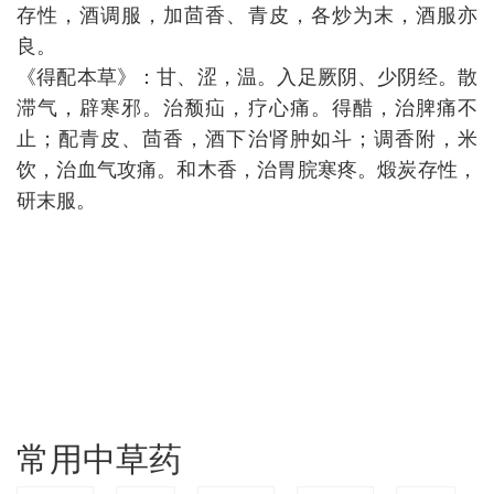
存性，酒调服，加茴香、青皮，各炒为末，酒服亦
良。
《得配本草》：甘、涩，温。入足厥阴、少阴经。散
滞气，辟寒邪。治颓疝，疗心痛。得醋，治脾痛不
止；配青皮、茴香，酒下治肾肿如斗；调香附，米
饮，治血气攻痛。和木香，治胃脘寒疼。煅炭存性，
研末服。
常用中草药