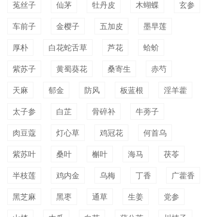
菟丝子
仙茅
牡丹皮
木蝴蝶
玄参
车前子
金樱子
五加皮
墨早莲
厚朴
白花蛇舌草
芦花
蛤蚧
紫苏子
黄蜀葵花
桑寄生
赤芍
天麻
郁金
防风
板蓝根
淫羊藿
太子参
白芷
骨碎补
牛蒡子
肉豆蔻
灯心草
鸡冠花
何首乌
紫苏叶
桑叶
槲叶
海马
茯苓
半枝莲
鸡内金
乌梅
丁香
广藿香
黑芝麻
黑枣
通草
生姜
党参