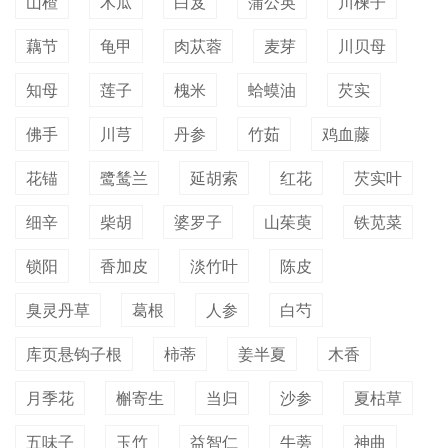
山楂
木瓜
白芨
蒲公英
川楝子
藕节
龟甲
肉苁蓉
麦芽
川贝母
知母
莲子
槐米
蛤蟆油
芡实
佛手
川芎
丹参
竹茹
鸡血藤
花锚
鹭鸶兰
延胡索
红花
芡实叶
细辛
柴胡
婆罗子
山茱萸
铁苋菜
锁阳
香加皮
淡竹叶
陈皮
臭灵丹草
葛根
人参
白芍
库页悬钩子根
柿蒂
姜半夏
木香
月季花
槲寄生
当归
沙参
夏枯草
五味子
玉竹
益智仁
牛蒡
神曲