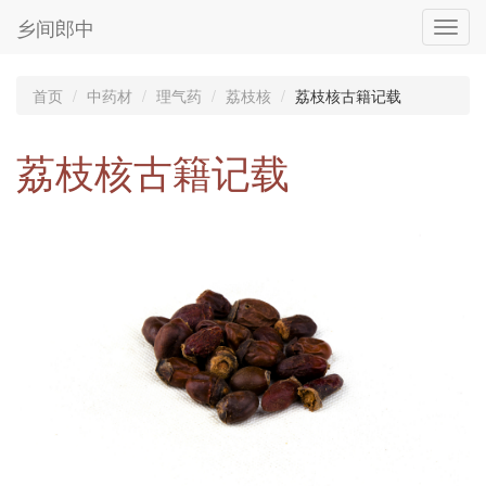
乡间郎中
Toggl
navig
首页
中药材
理气药
荔枝核
荔枝核古籍记载
荔枝核古籍记载