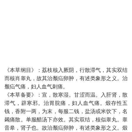
《本草纲目》：荔枝核入厥阴，行散滞气，其实双结
而核肖睾丸，故其治颓疝卵肿，有述类象形之义。治
颓疝气痛，妇人血气刺痛。
《本草备要》：宣，散寒湿。甘涩而温。入肝肾，散
滞气，辟寒邪。治胃脘痛，妇人血气痛。煅存性五
钱，香附一两，为末，每服二钱，盐汤或米饮下，名
蠲痛散。单服醋汤下亦效。其实双结，核似睾丸。睾
音皋，肾子也。故治颓疝卵肿，有述类象形之义。煅