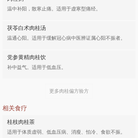
做法：肉桂3克，肉苁蓉15克，巴戟天10克，生姜3
温中补阳，散寒止痛。适用于虚寒型痛经。
片，羊肉200克，料酒、盐各适量。肉桂、肉苁蓉、巴
方七：治疗失眠
戟天包入纱布，与生姜、羊肉同炖，加水、料酒，纯至
羊肉熟烂时，加入盐即成。
茯苓白术肉桂汤
肉桂、黄连各30g，共研细末，睡前开水冲服，每次
6g。
温通心阳。适用于缓解冠心病中医辨证属心阳不振者。
温中健胃——羊肉肉桂汤
1.肾阳虚型腰痛
党参黄精肉桂饮
将6克桂皮与500克肉共炖，炖熟之后，无论吃肉还是
补中益气。适用于低血压。
喝汤，都可以起到温暖脾胃阳气的作用。
肉桂粉5g，每日2次，3周为一个疗程。
温补心肾，健脾暖胃——肉桂鸡肝
2.冻疮
更多肉桂偏方验方
鸡肝100克，肉桂5克，葱、姜各3克。将鸡肝洗净，切
相关食疗
肉桂3g，樟脑2g，山莨菪碱400mg，共研细末，加凡
成四块，肉桂洗净，切成小块，一并放在大碗内，酌加
士林9g，调匀备用，
桂枝肉桂茶
适量葱（切段）、姜(切片）、盐、料酒和清水。将碗
适用于体质虚弱、低血压病、消瘦、怕冷、食欲不振。
放入锅内，隔水加热，炖至鸡肝熟烂，可加少量味精，
外敷治疗冻疮。