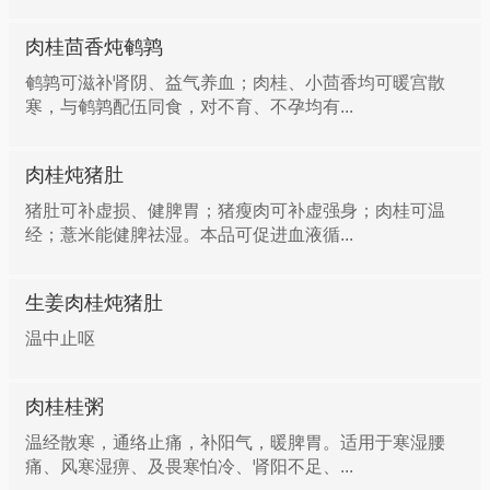
即可食用。
肉桂茴香炖鹌鹑
3.神经性皮炎
填精补肾，大补元阳——人参肉桂鹿肉汤
鹌鹑可滋补肾阴、益气养血；肉桂、小茴香均可暖宫散
寒，与鹌鹑配伍同食，对不育、不孕均有...
肉桂200g，研细末，用好米醋调成糊状，涂敷病损
人参、黄芪、芡实、枸杞子各5克，白术、茯苓、熟
处，2小时后糊，干即除掉，若不愈，隔1周后再依法
地、肉苁蓉、肉桂、白芍、益智仁、仙茅、泽泻、枣
肉桂炖猪肚
涂敷1次。
仁、淮山药、远志、当归、菟丝子、怀牛膝、淫羊藿、
猪肚可补虚损、健脾胃；猪瘦肉可补虚强身；肉桂可温
生姜各3克，鹿肉（连骨）250克，葱、胡椒面、盐各
经；薏米能健脾祛湿。本品可促进血液循...
4.小儿多动症
适量。将鹿肉除去筋膜，洗净，入沸水泡一会儿，捞出
切成小块，骨头拍破；将上述中药用袋装好，扎紧口。
生姜肉桂炖猪肚
桂枝6g，白芍10g，生姜5g，甘草8g，浮小麦20g，大
将鹿肉、鹿骨放入锅内，再放入药袋，加水适量，放入
枣12g，龙骨20g，五味子10g，远志5g，龙胆草10g。
温中止呕
葱、生姜、胡椒粉、盐，置大火上烧滞，撇去泡沐，改
1日1剂，浓煎500mL，分3次饭前服，一般服药5剂
用小火垠炖两三个小时，待鹿肉熟烂即成。
后，症状即可减轻，20～30剂后可获痊愈。临床症状
肉桂桂粥
消退后再继服药1周方可逐渐停药。全方主要作用为调
温经散寒，通络止痛，补阳气，暖脾胃。适用于寒湿腰
温通经脉，补肾养血——人参肉桂炖乳鸽
和营卫、养心安神、平肝熄风。
痛、风寒湿痹、及畏寒怕冷、肾阳不足、...