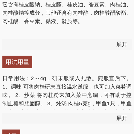
它含有桂皮酸钠、桂皮醛、桂皮油、香豆素、肉桂油、
7.肉桂有抗应激、抗辐射作用。
温经通脉（寒凝血滞）
用治寒邪凝滞、血脉瘀滞之月经
肉桂酸钠等成分，其他还含有肉桂醇，肉桂醇醋酸酯、
8.肉桂有较广泛的抗真菌、抗菌作用。
不调、痛经或闭经，产后瘀血阻滞之恶露不尽、腹痛不
肉桂酸、香豆素、黏液、鞣质等。
9.肉桂能对抗前列腺素的缩血管作用，改善子宫微循环
止，妇人气滞血瘀之癥瘕积聚，阳虚寒凝、血滞痰阻之
功能。
阴疽、流注等。本品能温通血脉，促进血行，消散瘀
现代研究，有扩张血管、促进血液循坏、增强冠脉及脑
滞，为用治寒凝血滞之要药。
展开
血流量等作用；有抗血小板、抗凝血酶作用；有镇静、
镇痛、解热、抗惊厥、抗菌、抗胃溃疡等作用；能促进
引火归原（虚阳上浮）
用治肾阳虚衰虚阳上浮之面赤、
用法用量
肠运动，增强消化机能，缓解胃肠痉挛性疼痛。
咽痛、心悸、不寐、脉微弱者。
日常用法：2～4g，研末服或入丸散。煎服宜后下。
增强补气血药物作用用治久病体虚气血不足，在补气益
1、调味 可将肉桂研末直接温水送服，也可加入菜肴调
血方中加入少量肉桂，可促进气血生长、流通。
味。 2、炒菜 将肉桂粉末加入菜中烹调，可有助于控
1.肉桂的抑菌作用
制血糖和胆固醇。 3、炖汤 肉桂5克g，甲鱼1只，甲鱼
1、控制血糖
去壳，洗净、切块。切好的甲鱼与肉桂一起放入大碗
肉桂对体内和体外的细菌有抑制作用。被抑制的微生物
展开
中，隔水蒸熟，加盐调味即可。
中既有细菌又有真菌，既有革兰阳性菌又有革兰阴性
肉桂中含有黄烷醇多酚类抗氧化物质，能提高胰岛素对
菌，其中真菌对肉桂油最敏感。