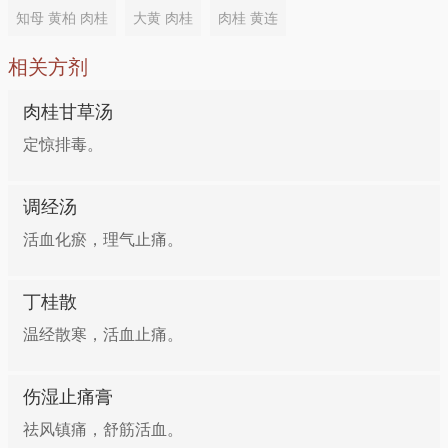
做法：肉桂200克，生姜150克，吴茱萸100克，共研
肉桂、干姜各60g，皂荚30g。先将干姜、皂荚切碎，
知母 黄柏 肉桂
大黄 肉桂
肉桂 黄连
末，加入黄酒1000毫升中，密封，浸泡2周。每次服15
焙干，肉桂去粗皮，再把3味药共研为粗末，炼蜜为
毫升，每日2次，加热后服用。忌生葱。
相关方剂
丸，如黄豆大，每次10丸，每日2～3次，开水送服。
肉桂甘草汤
痛经（寒凝血瘀型）
方二：治月经来潮时腹胀痛
定惊排毒。
功效：温经散寒，活血止痛
桂皮3～6g，红糖12g，水煎去渣，分2次温服。可治妇
调经汤
女产后腹痛：在月经前用3g桂皮、9g山楂肉、30g红
做法：肉桂5克，研成粗末，加山楂肉15克，红糖40
糖，适量水煎煮3～5分钟，分2次服下。
活血化瘀，理气止痛。
克，入锅中，加水适量，边用武火加热边用筷子搅拌，
煮沸后滤取药汁即成。每日1剂，可随时温饮，连服7
方三：治疗小儿腹泻
丁桂散
日，以月经来潮前5日饮用最宜。
温经散寒，活血止痛。
桂皮6g，丁香6g，共研细末，放入膏药中，贴患儿肚
痛经（阳虚寒凝型）
脐。
伤湿止痛膏
祛风镇痛，舒筋活血。
功效：温经散寒
方四：治疗白带过多