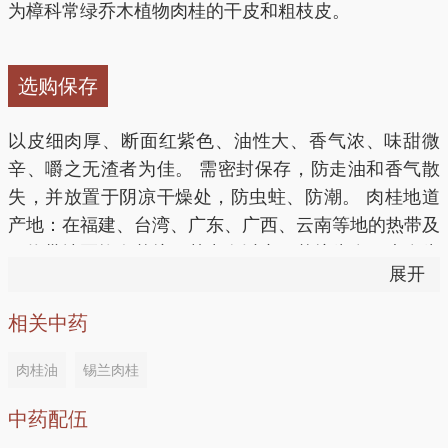
三五分祌，分2次服可治月经来潮时腹胀痛。
为樟科常绿乔木植物肉桂的干皮和粗枝皮。
肉桂对于糖尿病及其并发症的症状及实验室指标等都有
适量清水，再将之放入锅内隔水炖熟即可。
好的改善。
5、治疗小儿腹泻：用桂皮6g，丁香6g，共研细末，放
养身功效：温补肾阳，和暖脾胃。
选购保存
入膏药中，贴患儿肚脐。
心绞痛、痛经
以皮细肉厚、断面红紫色、油性大、香气浓、味甜微
6、治肾阳不足引起的腰酸腹痛，畏寒肢冷，阳痿遗
4.肉桂的抗氧化作用
辛、嚼之无渣者为佳。 需密封保存，防走油和香气散
精，大便溏薄：肉桂、山茱萸、炙甘草各3g，熟地
失，并放置于阴凉干燥处，防虫蛀、防潮。 肉桂地道
功效：通经止痛
黄、杜仲各9g，山药、枸杞子、附子各6g。水煎，去
肉桂中强天然抗氧化组分属亲脂性的萜烯类化合物；肉
产地：在福建、台湾、广东、广西、云南等地的热带及
渣，取汁，温服。
桂精油对油脂有较好的抗氧化作用；肉桂醇提取物具有
亚热带地区均有栽培，其中尤以广西栽培为多，大多为
做法：肉桂、当归各50克，栀子15克，共捣为散。每
展开
很強的抑制脂质过氧化活性；肉桂热水提取物能抑制或
人工纯林。
次5克，黄酒送服，每日3次。
7、治痛经、经闭、月经不调：肉桂、当归、川芎、莪
消除与衰老、炎症、癌症、动脉硬化、糖尿病等有关的
术、牡丹皮各3g，人参、牛膝、甘草各4g。水煎，去
相关中药
活性氧自由基。
闭经、痛经
渣，取汁，热服。
肉桂油
锡兰肉桂
功效：温阳止痛
方一：治疗哮喘
中药配伍