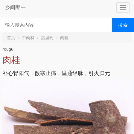
乡间郎中
搜索
首页
中药材
温里药
肉桂
rougui
肉桂
补心肾阳气，散寒止痛，温通经脉，引火归元