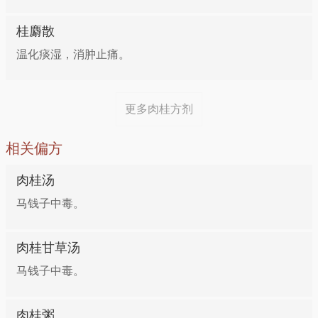
桂麝散
做法：肉桂5克研成细粉。粳米50克，红糖30克，煮成
桂皮3g，附子9g，鸡蛋1枚，水煎桂皮、附子，去渣
稀粥，调入肉桂粉即可。每日1次，趁热服食。
温化痰湿，消肿止痛。
后，打入鸡蛋，熟后食蛋饮汁，每日2次。
消化性溃疡（脾胃虚寒型）
方五：治疗胃寒呕吐
更多肉桂方剂
功效：健脾温胃，散寒 做法：党参片20克，冷水浸泡
肉桂30g，草果6g。共研为细末，每次3g，每日3次，
相关偏方
20分钟，加水煎煮30分钟，去渣取汁，加入淘净的粳
开水送服。
米200克，加适量水煮成饭。肉桂2克研粉，兑入饭中
肉桂汤
调匀即可。
方六：治疗风湿性关节炎
马钱子中毒。
不孕（肾阳虚型）
肉桂、干姜各120g，白胡椒、细辛各60g，丁香、生草
肉桂甘草汤
乌、生川乌、甘松各30g，蜂蜜500g。蜂蜜燥成膏状，
马钱子中毒。
功效：温阳补肾
余药共研细末，拌匀，每取适量摊于纱布上，贴敷患
处。
肉桂粥