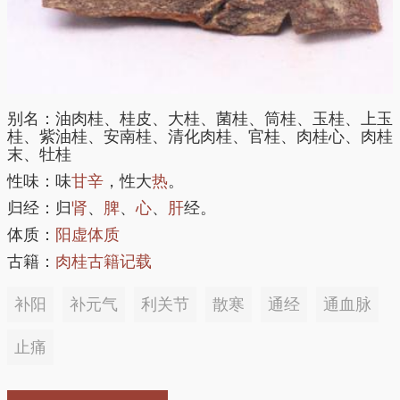
别名：油肉桂、桂皮、大桂、菌桂、筒桂、玉桂、上玉
桂、紫油桂、安南桂、清化肉桂、官桂、肉桂心、肉桂
末、牡桂
性味：味
甘
辛
，性大
热
。
归经：归
肾
、
脾
、
心
、
肝
经。
体质：
阳虚体质
古籍：
肉桂古籍记载
补阳
补元气
利关节
散寒
通经
通血脉
止痛