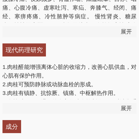
散寒止痛：
用于阳虚寒凝血瘀所致的心腹冷痛、虚寒吐
痛、心腹冷痛、虚寒吐泻、寒疝、奔膝气、经闭、痛
泻、痛经、产后瘀滞腹痛、虚寒痈疡脓成不渍或渍后不
经、寒痹疼痛、冷性脓肿等病症。 慢性肾炎、糖尿
敛；肾虚型产后身痛、寒疝引起的胸腹痛；冷气攻心引
病、性神经衰弱、胃肠胀气及绞痛、血栓闭塞性脉管
展开
起的腹痛、多呕、饮食不振；风痹骨节痛、四肢痉挛等
炎、慢性深部脓肿、风湿性关节炎、牛皮癖、神经性皮
症。
炎、冻疮、荨麻疹等常配伍用之。
现代药理研究
活血通经：
肉桂可引导阳气，调和阴阳二气，因为肉桂
1.肉桂醛能增强离体心脏的收缩力，改善心肌供血，对
为辛热药，辛热可助气上行阳道。血为营（营即人体所
心肌有保护作用。
需的各种营养物质），气为卫（卫即卫护人体，避免外
2.肉桂可预防静脉或动脉血栓的形成。
部入侵之气），营卫二气不相和谐，则能用肉桂引导阳
3.肉桂有镇静、抗惊厥、镇痛、中枢解热作用。
气宣通血脉，使气血同行。对症治疗气血不通、绝经、
4.肉桂对胃肠平滑肌的自主收缩有抑制作用，对消化系
内分泌失调、产后失调、便脓血、腹痛下血等症。
展开
统，尤其对胃溃疡有明显疗效。
5.肉桂对免疫系统有促进作用。
温养脾胃：
肉桂补元阳，袪风邪，用于腹脘冷痛、腹泻
成分
6.肉桂对肾上腺皮质功能有保护作用，对内分泌系统有
等。
一定的影响。