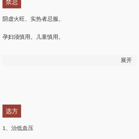
血糖水平的稳定作用和降低胰岛素抵抗。肉桂中的某些
禁忌
成分具有类似于胰岛素的性质，也有助于血糖水平的
肉桂油中的肉桂醛等成分还能够消灭病毒；肉桂油还具
控制。
阴虚火旺、实热者忌服。
有驱虫、防霉和杀菌作用。
2、祛痰镇咳
孕妇须慎用。儿童慎用。
桂皮油吸收后由肺排出，可使黏液稀释，起到祛痰镇咳
有出血性疾病之人及女性月经期间忌食。
展开
2.肉桂对血液、心血管系统的影响
的作用。
春夏之季尤须慎食。
（1)扩张血管、降血压
3、消食顺气
不可与赤石膏同服，因肉桂与赤石脂混煎后，其吸收度
肉桂具有扩张血管的作用，尤其是改善血管末梢循环作
肉桂中含有挥发油，有兴奋神经，促进血液循环的作
明显降低。
用，对冠状动脉和脑血管也有扩张作用。
用，并能剌激胃肠黏膜，促进胃液分泌，有助于消化吸
选方
收，可解除胃肠痉挛，消除胃肠积气，抑制肠内异常发
肉桂是温热性药物，如有口渴、咽干舌燥、咽喉肿痛、
肉桂能扩张毛细血管而使血压下降。对于某些高血压患
酵。因而煮粥服食，除散寒止痛外，对胃肠积气、消化
鼻子出血等热性症状及各种急性炎症时，均不宜服用。
1、治低血压
者，间或烦躁、面色潮红，同时小便频数者，加用少许
不良等，也有枳极的治疗作用。