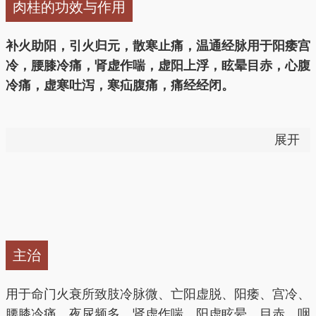
肉桂的功效与作用
补火助阳，引火归元，散寒止痛，温通经脉用于阳痿宫
冷，腰膝冷痛，肾虚作喘，虚阳上浮，眩晕目赤，心腹
冷痛，虚寒吐泻，寒疝腹痛，痛经经闭。
用法用量：1～5g。
展开
——以上来源于《中国药典》2015版
通经、止痛、散寒、补阳、暖脾胃、补元气、除积冷、
通血脉、利关节。
主治
补火助阳，引火归源：
用于肾阳虚所致的阳痿、遗精、
宫冷不孕、腰膝酸软、尿频、头晕耳鸣、口舌生疮等。
用于命门火衰所致肢冷脉微、亡阳虚脱、阳痿、宫冷、
腰膝冷痛、夜尿频多、肾虚作喘、阳虚眩晕、目赤、咽