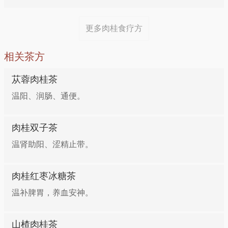
人参50克，肉桂5克，乳鸽300克，姜10克，盐5克，鸡
5.睾丸鞘膜积液
精3克，白糖1克。乳鸽斩块汆水，人参洗净，肉桂洗
更多肉桂食疗方
净，姜切片待用。净锅上火，放入约750克清水下入肉
肉桂6g，锻龙骨、五倍子、枯矾各15g。诸药捣碎，加
桂、乳鸽、人参、姜片，大火烧开后转用小火煲炖35
相关茶方
700mL水煎煮30分钟，去渣取汁，待与皮肤温度相近
分钟，加盐、鸡精、白糖调味即成。
时，把阴囊全部放入药液内浸洗30分钟；每日2次，2
苁蓉肉桂茶
日1剂，连用8剂。功效：温经、收湿、消肿。
肉桂粥
温阳、润肠、通便。
6.复发性口疮
材料：肉桂粉1～2g，粳米100g，砂糖适量。
肉桂双子茶
温肾助阳、涩精止带。
知母（盐炒）、黄柏、枣皮、茯苓各12g，熟地、山药
做法：粳米煮粥，将熟时加肉桂粉，文火煮至粥稠。
各18g，泽泻、丹皮各9g，肉桂（后下）3g。水煎服。
肉桂红枣冰糖茶
功效：具有温中补阳的功效。
7.癃闭
温补脾胃，养血安神。
适应证：可用于宫冷不孕、虚寒痛经等症。
党参参20g，黄芪30g，白术12g，陈皮9g，当归10g，
山楂肉桂茶