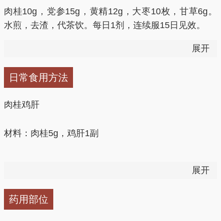
肉桂，可使症状很快缓解，血压下降到正常范围。
患有干燥综合征、红斑狼疮、糖尿病、癌症、结核病、
肉桂10g，党参15g，黄精12g，大枣10枚，甘草6g。
肉桂图片
更年期综合征、慢性肝病、 出血性疾病、大便干燥、
水煎，去渣，代茶饮。每日1剂，连续服15日见效。
(2)抗凝作用
痔疮、目赤者不宜服用。
展开
2、温中散寒：肉桂5g，车前草30g，大米50g，红糖适
桂皮醛具有良好的体外抗血小板聚集和体内抗血栓形成
哮喘合并进展期肺结核或心功能代偿不全、高度衰弱者
量。先将肉桂和车前草用水煮半小时，捞去药渣，把大
的功效；桂皮酸、香豆素有预防静脉或动脉血栓形成的
日常食用方法
慎用。
米放入药汁，大火烧开，再用小火将粥煮烂，加红糖调
作用，也能增加心脏冠状动脉流量。
味即可。
肉桂鸡肝
超量、久服，可引起头晕、目眩、眼胀、眼涩、口干、
(3)对白细胞的作用
心中闷热、烦躁不安、面色潮红、口唇干裂、食欲不
3、治疗胃气胀，胃寒痛：肉桂3g研细末，一日2次，
材料：肉桂5g，鸡肝1副
佳、便血等毒副反应，少尿闭、排尿困难等症状。
温水送服。
桂皮油中的桂皮酸有升高白细胞的作用。
调味料：盐、葱、生姜、酒各适量
肉桂有小毒，用量不宜过大，一般服用后发生头晕、眼
4、治妇女产后腹痛：用肉桂3～6g，红糖12g，水煎去
展开
花、眼胀、眼涩、咳嗽、尿少、干渴等，则为中毒症
渣，分2次温服。
做法：1、肉桂洗净；鸡肝洗净，剖成4片。
状，应及时就医。
药用部位
3.肉桂的降血耱作用
在月经前用3g肉桂、9g山楂肉、30g红糖，适量水煎煮
2、将肉桂、鸡肝放入瓷碗内，加葱、生姜、盐、酒、