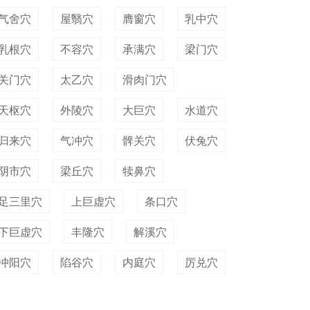
气舍穴
屋翳穴
膺窗穴
乳中穴
乳根穴
不容穴
承满穴
梁门穴
关门穴
太乙穴
滑肉门穴
天枢穴
外陵穴
大巨穴
水道穴
归来穴
气冲穴
髀关穴
伏兔穴
阴市穴
梁丘穴
犊鼻穴
足三里穴
上巨虚穴
条口穴
下巨虚穴
丰隆穴
解溪穴
冲阳穴
陷谷穴
内庭穴
厉兑穴