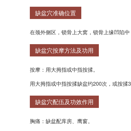
缺盆穴准确位置
在颈外侧区，锁骨上大窝，锁骨上缘凹陷中
缺盆穴按摩方法及功用
按摩：用大拇指或中指按揉。
用大拇指或中指按揉缺盆约200次，或按揉
缺盆穴配伍及功效作用
胸痛：缺盆配库房、鹰窗。