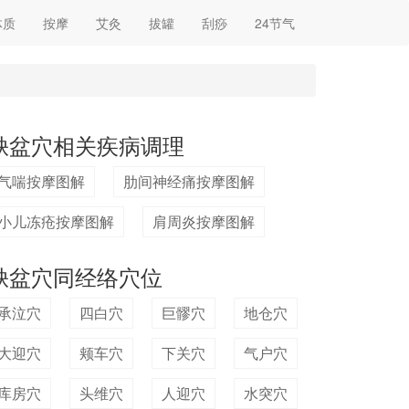
体质
按摩
艾灸
拔罐
刮痧
24节气
缺盆穴相关疾病调理
气喘按摩图解
肋间神经痛按摩图解
小儿冻疮按摩图解
肩周炎按摩图解
缺盆穴同经络穴位
承泣穴
四白穴
巨髎穴
地仓穴
大迎穴
颊车穴
下关穴
气户穴
库房穴
头维穴
人迎穴
水突穴