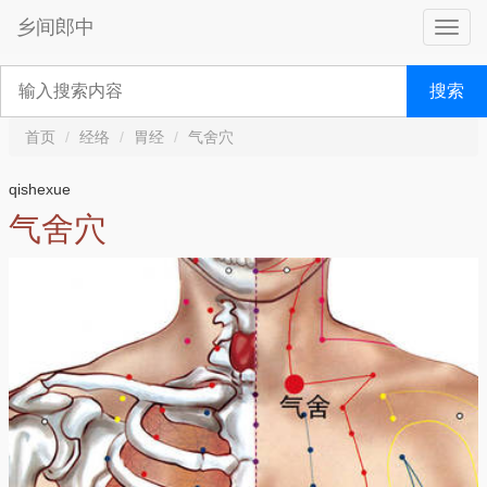
乡间郎中
搜索
首页
经络
胃经
气舍穴
qishexue
气舍穴