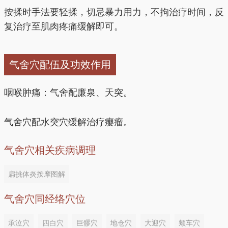
按揉时手法要轻揉，切忌暴力用力，不拘治疗时间，反
复治疗至肌肉疼痛缓解即可。
气舍穴配伍及功效作用
咽喉肿痛：气舍配廉泉、天突。
气舍穴配水突穴缓解治疗瘿瘤。
气舍穴相关疾病调理
扁挑体炎按摩图解
气舍穴同经络穴位
承泣穴
四白穴
巨髎穴
地仓穴
大迎穴
颊车穴