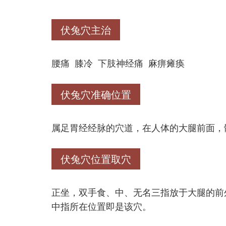
伏兔穴主治
腰痛 膝冷 下肢神经痛 麻痹瘫痪
伏兔穴准确位置
属足胃经经脉的穴道，在人体的大腿前面，
伏兔穴位置取穴
正坐，双手食、中、无名三指放于大腿的前外
中指所在位置即是该穴。