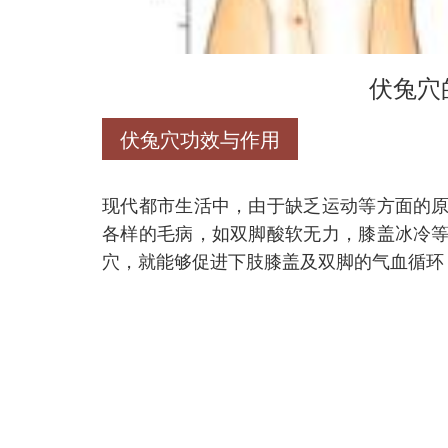
伏兔穴
伏兔穴功效与作用
现代都市生活中，由于缺乏运动等方面的
各样的毛病，如双脚酸软无力，膝盖冰冷
穴，就能够促进下肢膝盖及双脚的气血循环