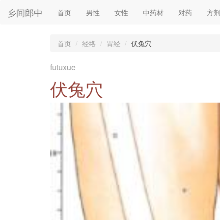
乡间郎中
首页
男性
女性
中药材
对药
方
首页
经络
胃经
伏兔穴
futuxue
伏兔穴