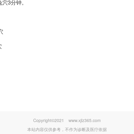
兔穴3分钟。
穴
穴
Copyright©2021
www.xjlz365.com
本站内容仅供参考，不作为诊断及医疗依据