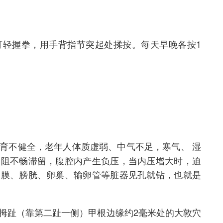
可轻握拳，用手背指节突起处揉按。每天早晚各按1
育不健全，老年人体质虚弱、中气不足，寒气、 湿
受阻不畅滞留，腹腔内产生负压，当内压增大时，迫
网膜、膀胱、卵巢、输卵管等脏器见孔就钻，也就是
拇趾（靠第二趾一侧）甲根边缘约2毫米处的大敦穴