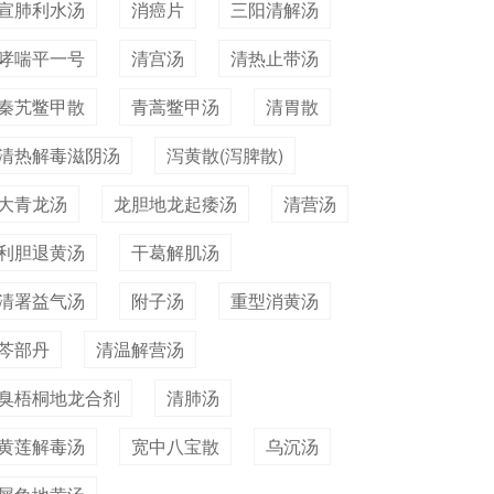
宣肺利水汤
消癌片
三阳清解汤
哮喘平一号
清宫汤
清热止带汤
秦艽鳖甲散
青蒿鳖甲汤
清胃散
清热解毒滋阴汤
泻黄散(泻脾散)
大青龙汤
龙胆地龙起痿汤
清营汤
利胆退黄汤
干葛解肌汤
清署益气汤
附子汤
重型消黄汤
芩部丹
清温解营汤
臭梧桐地龙合剂
清肺汤
黄莲解毒汤
宽中八宝散
乌沉汤