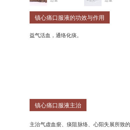
镇心痛口服液的功效与作用
益气活血，通络化痰。
镇心痛口服液主治
主治气虚血瘀、痰阻脉络、心阳失展所致