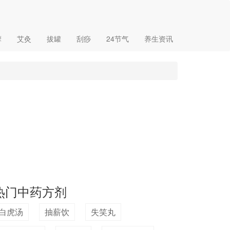
摩
艾灸
拔罐
刮痧
24节气
养生资讯
热门中药方剂
白虎汤
抽薪饮
失笑丸