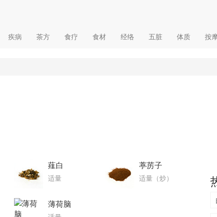
疾病
茶方
食疗
食材
经络
五脏
体质
按
薤白
葶苈子
适量
适量（炒）
薄荷脑
适量