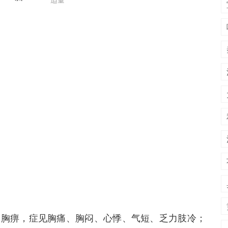
的胸痹，症见胸痛、胸闷、心悸、气短、乏力肢冷；