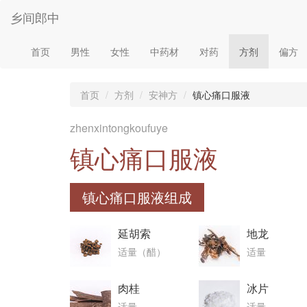
乡间郎中
首页
男性
女性
中药材
对药
方剂
偏方
首页
方剂
安神方
镇心痛口服液
zhenxintongkoufuye
镇心痛口服液
镇心痛口服液组成
延胡索
地龙
适量（醋）
适量
肉桂
冰片
适量
适量