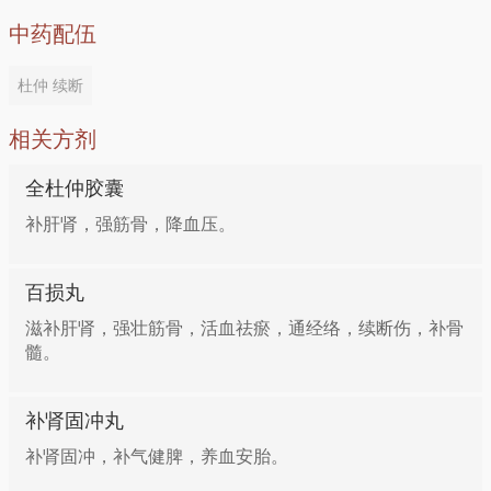
方四：治疗外痔
妇人胎动不安
中药配伍
杜仲30g，水煎，取汁煮桂圆肉适量及鸡蛋1～2枚多次
功效：补肾安胎
杜仲 续断
分服。
相关方剂
做法：杜仲20克，去粗皮细锉，烘干研末。加枣肉250
方五：治疗肾虚腰痛、阳痿、小便频数
克同入砂锅，加水适量，文火煮成糊，制成丸子如弹子
全杜仲胶囊
大，烘干即成。每次1丸，嚼烂，糯米汤下。
杜仲30g，豬肚250g。共煮去药，饮汤食肉。
补肝肾，强筋骨，降血压。
高血压病（肝肾不足型）
方六：治疗半身不逆，腰膝无力
百损丸
滋补肝肾，强壮筋骨，活血祛瘀，通经络，续断伤，补骨
功效：补肝肾，降血压 做法：
杜仲15g，锦鸡儿、千斤拔各30g，猪脚1只。加水共炖
髓。
烂，吃肉喝汤。
生杜仲、桑寄生各15克，生牡蛎20克，白菊花9克，枸
补肾固冲丸
杞子9克，同入砂锅，加水500毫升，武火煮沸后改文
方七：治疗类风湿性关节炎
补肾固冲，补气健脾，养血安胎。
火煎取汁200毫升，二煎加水300毫升，取汁200毫升，