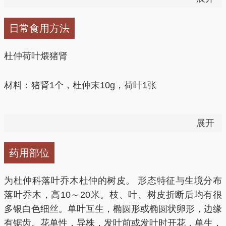
烂，糯米汤下。
日常食用方法
3、高血压：杜仲叶15g，白菊花10g，用开水浸泡，代
茶饮。
杜仲荷叶煨猪肾
4、血脂异常症：杜仲叶15g，决明子10g，何首乌
材料：猪肾1个，杜仲末10g，荷叶1张
10g，水煎代茶饮。
做法：1、猪腰洗净，挑去筋膜，切片，放入杜仲末。
5、补肾乌发：炒杜仲、炒补骨脂各30g，核桃仁
展开
100g。将上述药研成细末，每日早、中、晚各冲服
2、再用荷叶包裹，煨熟即可。
10g。能补肾乌发。
药用部位
养身功效：补益肝肾，强壮筋骨。适用于强直性脊柱炎
6、散寒止痛：杜仲12g，肉桂9g，狗肉?200g，盐等
为杜仲科落叶乔木杜仲的树皮。 形态特征与生境分布
属肝肾亏虚型、腰背酸痛、活动不利、神疲乏力、头晕
调料适量。将狗肉洗净切块，与肉桂、杜仲共放砂锅，
落叶乔木，高10～20米。枝、叶、树皮折断后均有很
脘闷等。
加清水适量，大火烧开后改小火慢炖，狗肉熟烂时去药
多银白色细丝。单叶互生，椭圆形或椭圆状卵形，边缘
渣，加调料，食肉喝汤。
有锯齿。花单性，异株，发叶前或发叶时开花，单生，