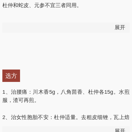
杜仲和蛇皮、元参不宜三者同用。
杜仲过敏者禁用。
炭杜仲图片
展开
低血压患者禁用。
盐杜仲图片
选方
1、治腰痛：川木香5g，八角茴香、杜仲各15g。水煎
服，渣可再煎。
2、治女性胞胎不安：杜仲适量。去粗皮细锉，瓦上焙
干，捣为末，煮大枣肉糊丸,如弹子大，每服1丸，嚼
展开