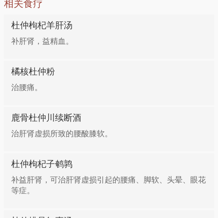
相关食疗
嫩熟，烹入酱油、黄酒，放入葱、姜末，再炒片刻即
可。
杜仲枸杞羊肝汤
补肝肾，益精血。
补肝肾，降血压一一菜胆杜仲辽参
橘核杜仲粉
油菜心100克，杜仲（粉）20克，水发辽参200克，鲍
治腰痛。
鱼汁120克，鸡汤80克。锅中放油，油热煸香葱姜片，
放入辽参条、杜仲粉，加鸡汤、鲍鱼汁，加盐、蚝油调
鹿骨杜仲川续断酒
味，烧10分钟后，将辽海参条捞出；原汤找好味，再
放入辽参条收汁，盛出装在用炒好的油菜心围边的盘中
治肝肾虚损所致的腰酸膝软。
即可。
杜仲枸杞子鹌鹑
补气血，降血压——杜仲番茄肉片汤
补益肝肾，可治肝肾虚损引起的腰痛、脚软、头晕、眼花
等症。
杜仲（粉）15克，番茄100克，猪瘦肉50克，姜5克，
葱10克，盐5克，素油50克，鸡蛋1个，淀粉20克，鸡