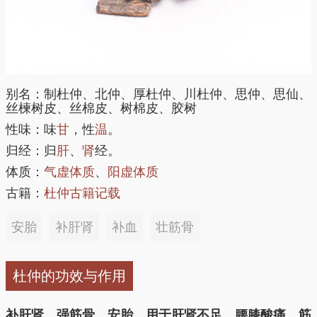
别名：制杜仲、北仲、厚杜仲、川杜仲、思仲、思仙、
丝楝树皮、丝棉皮、树棉皮、胶树
性味：味
甘
，性
温
。
归经：归
肝
、
肾
经。
体质：
气虚体质
、
阳虚体质
古籍：
杜仲古籍记载
安胎
补肝肾
补血
壮筋骨
杜仲的功效与作用
补肝肾，强筋骨，安胎。用于肝肾不足，腰膝酸痛，筋