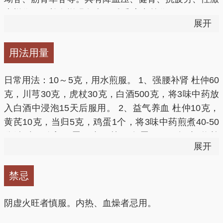
11.杜仲能延缓衰老，对大鼠肝脏、肌肉的脂质过氧化
素样作用，并有增强免疫、延缓 衰老等作用。
有明显保护作用。
现代医学实践表明，杜仲能使高血压患者血压有所降
展开
12.杜仲可促进人体的皮肤、骨骼、肌肉蛋白质胶原的
低，并改善头晕、失眠等症状。
现代药理研究发现，杜仲对中枢神经系统、免疫系统、
合成和分解，具有促进代谢、防止衰退的功能。
用法用量
内分泌系统和泌尿系统都有不同程度的调节作用，印证
13.杜仲有利尿作用。
3、抗衰老
了我国古代关于杜仲“久服轻身不老”的论述。药理研究
日常用法：10～5克，用水煎服。 1、强腰补肾 杜仲60
还证实了杜仲有利尿、降压、镇静等功效。可以用于治
克，川芎30克，虎杖30克，白酒500克，将3味中药放
杜仲中富含的多种微量元素与人体内分泌系统、免疫功
疗肝肾不足引起的腰酸腿痛、腿膝无力等；肝肾不足、
入白酒中浸泡15天后服用。 2、益气养血 杜仲10克，
能系统，生长发育系统的结构和功能有密切关系，特别
冲任不固引起的胎动不安，伴腰膝酸软、头晕目眩。
黄芪10克，当归5克，鸡蛋1个，将3味中药煎煮40-50
是与抗衰老有密切关系，如锌可加速创伤、溃疡、手术
分钟后，放入鸡蛋同煮至熟，食蛋。 5、炖煮 将杜
创口等的修复，对淋巴细胞起特异性促细胞分裂的作
展开
仲、肉桂与狗肉一起放入砂锅内，加适量水，先用大火
用，具杯延缓衰老的作用。
烧开，然后小火慢炖。等到狗肉烂熟时，加盐调味，食
禁忌
肉喝汤。
杜仲图片
阴虚火旺者慎服。内热、血燥者忌用。