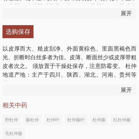
高血压病
无花被，雄花苞叶匙状倒卵形，雌花花柄短，苞叶较
展开
方一：预防高血压、动脉硬化
小。翅果扁平。清明至夏至期间，用局部剥皮法剥取生
功效：补肝肾
长15年以上老树树皮，晒干。夏、秋采老叶，鲜用或
选购保存
杜仲50g，葡萄酒500ml。浸泡7日后服，每次服
晒干。 分布于陕西、甘肃、河南及长江中下游各地。
做法：杜仲研末，用温开水冲服，每日2次，每次3
15ml，每日2～3次。
生于低山林中，多为栽培。
克。
以皮厚而大、糙皮刮净、外面黄棕色、里面黑褐色而
光、折断时白丝多者为佳。皮薄、断面丝少或皮厚带粗
方二：治疗水肿
风湿性关节炎
皮者次之。 须放置于干燥处保存，注意防霉变。 杜仲
地道产地：主产于四川、陕西、湖北、河南、贵州等
杜仲20g，玉米须60g。每日1剂，水煎分3次服。
功效：补肝肾，强筋骨，祛风通络 做法：
地。
展开
方三：治疗急性肾炎
杜仲、鸡血藤各15克，怀牛膝10克，补骨脂9克，红花
相关中药
6克，白酒500毫升。将上述诸药研成粗末，放入干净
生杜仲30g。先将杜仲研末，再装入除去内膜的猪肾中
容器内，倒入白酒，密封，浸泡1周。每次服用15毫
野杜仲
藤杜仲
杜仲叶
杜仲藤叶
杜仲藤
红杜仲藤
炖熟，食肉服汤，每日1剂，并酌服羊奶。
升，每日2次，早晚服用。
毛杜仲藤