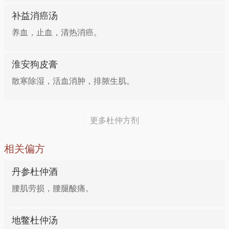
2汁混合。趁热服用，每日1剂，上下午各服1次。
杜仲15g，补骨脂12g，核桃仁30g，猪肾1对。将药与
补益消癌汤
猪肾共炖至烂熟后，去杜仲、补骨脂，加食盐2g调
腰膝疼痛、阳痿、尿频
养血，止血，清热消癌。
味，每日分2次，连汤服用。
功效：补肝肾，强筋骨 做法：杜仲10克，洗净，放入
淮安狗皮膏
方八：治疗习惯性流产
砂锅，加水500毫升，武火煮沸后改文火煮20分钟，倒
散寒除湿，活血消肿，排脓生肌。
出汁液，再煎1次，2汁混合，与粳米100克同煮成粥，
杜仲、续断各等量，共研细粉，用红枣汤送服。每次
调入蜂蜜30克即成。早晚分食。
10g，每日3次，连服10～20日。
更多杜仲方剂
小儿麻痹后遗症、肢体痿软无力
相关偏方
功效：强筋骨 做法：杜仲20克，洗净。猪蹄500克，
丹参杜仲酒
洗净，剁块，焯水晾干。同入砂锅，加水、黄酒、盐适
腰肌劳损，腰腿酸痛。
量，文火熬4小时即成。饮汤吃猪蹄，佐餐食用。次日
将药渣另加猪蹄500克再行煎服，隔日1剂，共服10
剂。
地鳖杜仲汤