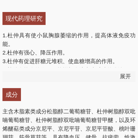
补肝：
人们关注比较多的是杜仲滋肾强阴的功效，但据
现代药理研究
《本草纲目》记载，杜仲是润肝燥、补肝虚的要药，具
有润肝燥、补肝经风虚的功效。
1.杜仲具有使小鼠胸腺萎缩的作用，提高体液免疫功
能。
强筋骨：
肝主筋，肾主骨，肾充则骨强，肝充则筋健，
2.杜仲有强心、降压作用。
人体肢体屈伸利用，都源于筋。杜仲气温平，甘温能
3.杜仲有促进肝糖元堆积、使血糖增高的作用。
补，微辛能润，所以能够补肝肾，从而强筋骨。用于肾
4.杜仲有抗炎的作用，能增加血液中皮质醇的分泌。
冷腰痛、腿脚无力、四肢拘挛、关节痹痛等症。
展开
5.杜仲能增强动物活动能力，抗冻、耐缺氧能力。
6.杜仲有镇静、镇痛作用。
1、强腰补肾
成分
7.杜仲能显著抑制大鼠离体子宫的自发活动，降低其频
率和收缩强度。
杜仲所含杜仲绿原酸具有兴奋垂体——肾上腺皮质系
主含木脂素类成分松脂醇二葡萄糖苷、杜仲树脂醇双吡
8.杜仲有抗细菌和抗真菌作用。
统、增强肾上腺皮质功能的作用，可以助阳补肾。
喃葡萄糖苷、杜仲树脂醇双吡喃葡萄糖苷甲醚，以及环
9.杜仲有明显抗肿瘤作用。
烯醚萜类成分京尼平、京尼平苷、京尼平苷酸、桃叶珊
10.杜仲有抗凝血作用。
2、降血压
瑚苷、筋骨草苷等。具有降血压、健骨、抗疲劳、性激