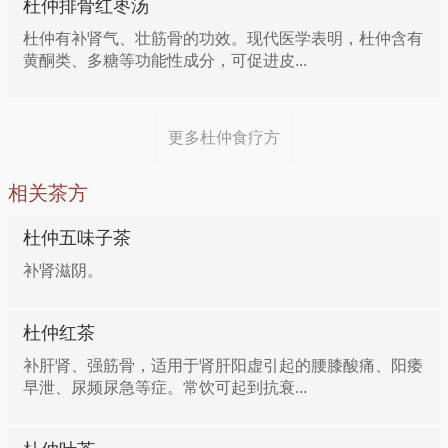
杜仲排骨红枣汤
汤500毫升。把肉片放入碗内，加入水、波粉、盐、杜
杜仲有补肾气、壮筋骨的功效。现代医学表明，杜仲含有
仲粉，打入鸡蛋，拌成稠状挂浆，待用。把炒锅置大火
黄酮类、多糖等功能性成分，可促进皮...
上烧热，加入素油，六成热时，下入姜片、葱段爆香，
加入鸡汤烧沸，下入肉片、番茄片，煮8分钟即成。
更多杜仲食疗方
杜仲+山药 增强补贤安胎功效
相关茶方
杜仲+桑寄生 增强滋补肝肾功效
杜仲五味子茶
补肾滋阴。
杜仲+牡蛎 增强滋补肝肾功效
杜仲红茶
杜仲+大枣 增强补肾安胎功效
补肝肾、强筋骨，适用于肾肝阳虚引起的腰膝酸痛、阳痿
早泄、尿频尿急等症。常饮可起到抗衰...