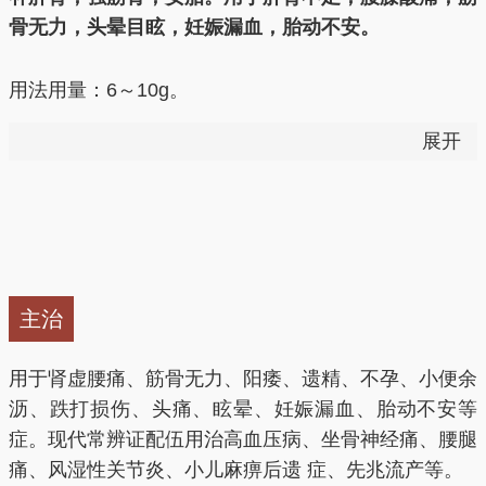
骨无力，头晕目眩，妊娠漏血，胎动不安。
用法用量：6～10g。
展开
——以上来源于《中国药典》2015版
安胎、补精血、补肝肾、强筋骨。
滋肾强阴：
用于肝肾不足所致的腰膝酸软及疼痛、阳
痿、尿频、小便余沥、头晕目眩等，对于其他外邪所致
主治
的腰膝疼痛，也能起到扶正固本的作用。
用于肾虚腰痛、筋骨无力、阳痿、遗精、不孕、小便余
固冲安胎：
用于肝肾不足、冲任不固所致的胎动不安、
沥、跌打损伤、头痛、眩晕、妊娠漏血、胎动不安等
习惯性流产，伴腰膝酸软、头晕目眩、耳聋耳鸣者尤
症。现代常辨证配伍用治高血压病、坐骨神经痛、腰腿
宜。
痛、风湿性关节炎、小儿麻痹后遗 症、先兆流产等。