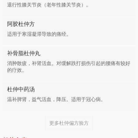
退行性膝关节炎（老年性膝关节炎）。
补益肝肾，散寒止痛一一杜仲狗肉汤
阿胶杜仲方
杜仲12克，桂皮9克，狗肉200克，调料适量。将狗
适用于寒湿凝滞导致的痛经。
肉，与桂皮、杜仲共放入砂锅内，加水适量，大火煮沸
后改小火慢炖至狗肉烂熟，去药渣加入盐等调料。本品
补骨脂杜仲丸
也可用于产后肾虚之身痛的食疗。
消肿散疲，补肾活血。对缓解跌打损伤引起的腰痛有较好
的疗效。
补益肝肾，强筋壮骨一一杜仲炒羊肾
杜仲中药汤
羊腰子500克，杜仲15克，五味子6克，波粉(玉米〕15
温补脾肾，益气活血，降压。适用于冠心病。
克，酱油8克，盐4克，大葱10克，姜5克，植物油25
克。将杜仲、五味子放入锅内，加适量清水，煎煮40
分钟，去药渣，再加热浓缩成稠药汁；将羊肾洗净，去
更多杜仲偏方验方
筋膜臊腺，切成小块腰花，放入碗内，加药汁、淀粉拌
匀。将锅烧热，放入油，至六成热时放入腰花，爆炒至