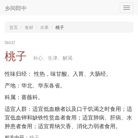
乡间郎中
Toggl
navig
首页
食材
水果
桃子
taozi
桃子
补心、生津、解渴
性味归经： 性热，味甘酸。入胃、大肠经。
产地：华北、华东各省。
科属：蔷薇科。
适宜人群：适宜低血糖者以及口干饥渴之时食用；适
宜低血钾和缺铁性贫血者食用；适宜肺病、肝病、水
肿患者食用；适宜胃纳欠香、消化力弱者食用。
相关中药：
桃子