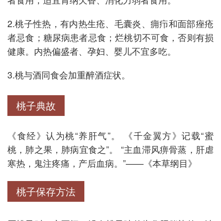
2.桃子性热，有内热生疮、毛囊炎、痈疖和面部痤疮
者忌食；糖尿病患者忌食；烂桃切不可食，否则有损
健康。内热偏盛者、孕妇、婴儿不宜多吃。
3.桃与酒同食会加重醉酒症状。
桃子典故
《食经》认为桃“养肝气”。 《千金翼方》记载“蜜
桃，肺之果，肺病宜食之”。 “主血滞风痹骨蒸，肝虐
寒热，鬼注疼痛，产后血病。”——《本草纲目》
桃子保存方法