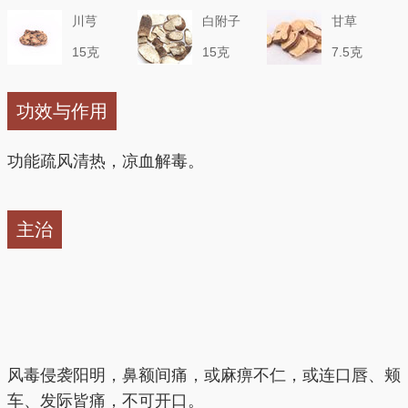
川芎
白附子
甘草
15克
15克
7.5克
功效与作用
功能疏风清热，凉血解毒。
主治
风毒侵袭阳明，鼻额间痛，或麻痹不仁，或连口唇、颊
车、发际皆痛，不可开口。