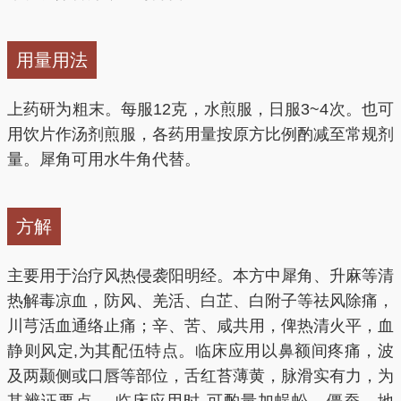
用量用法
上药研为粗末。每服12克，水煎服，日服3~4次。也可
用饮片作汤剂煎服，各药用量按原方比例酌减至常规剂
量。犀角可用水牛角代替。
方解
主要用于治疗风热侵袭阳明经。本方中犀角、升麻等清
热解毒凉血，防风、羌活、白芷、白附子等祛风除痛，
川芎活血通络止痛；辛、苦、咸共用，俾热清火平，血
静则风定,为其配伍特点。临床应用以鼻额间疼痛，波
及两颞侧或口唇等部位，舌红苔薄黄，脉滑实有力，为