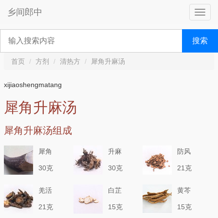
乡间郎中
搜索
首页
方剂
清热方
犀角升麻汤
xijiaoshengmatang
犀角升麻汤
犀角升麻汤组成
犀角
升麻
防风
30克
30克
21克
羌活
白芷
黄芩
21克
15克
15克