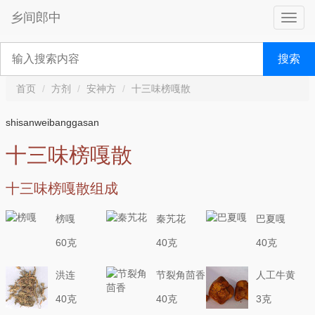
乡间郎中
搜索
首页
方剂
安神方
十三味榜嘎散
shisanweibanggasan
十三味榜嘎散
十三味榜嘎散组成
榜嘎
秦艽花
巴夏嘎
60克
40克
40克
洪连
节裂角茴香
人工牛黄
40克
40克
3克