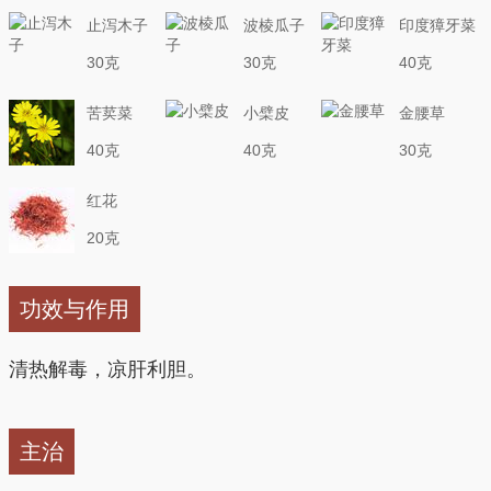
止泻木子
波棱瓜子
印度獐牙菜
30克
30克
40克
苦荬菜
小檗皮
金腰草
40克
40克
30克
红花
20克
功效与作用
清热解毒，凉肝利胆。
主治