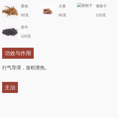
黄柏
大黄
香附子
90克
90克
120克
牵牛
120克
功效与作用
行气导滞，攻积泄热。
主治