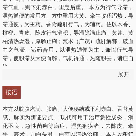
滞气血，则下痢赤白，里急后重。 本方为行气导滞，
泄热通便的常用方。方中重用大黄、牵牛攻积泻热，导
滞通便，为主药。香附疏肝行气，为辅药。佐以木香、
槟榔、青皮、陈皮行气消积，导滞除满止痛；黄莲、黄
柏清热燥湿，厚肠止痢；莪术（广茂）疏肝解郁，破血
中之气滞。诸药合用，以泄热通便为主，兼以行气导
滞，使积滞从大便而解，气机得通，热随积去，诸症自
除。
展开
按语
本方以脘腹痞满、胀痛、大便秘结或下利赤白、舌苔黄
腻、脉实为辨证要点。 现代可用于治疗急性肠炎，消
化不良，急性菌痢等病症。湿热痢疾者，去陈皮、牵
牛、莪术，加白头翁、白芍以清热治痢。 本方攻积行