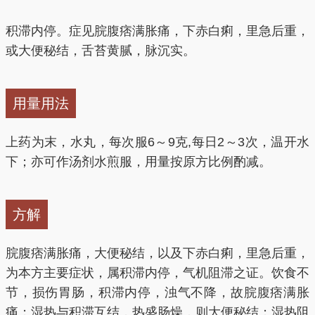
积滞内停。症见脘腹痞满胀痛，下赤白痢，里急后重，
或大便秘结，舌苔黄腻，脉沉实。
用量用法
上药为末，水丸，每次服6～9克,每日2～3次，温开水
下；亦可作汤剂水煎服，用量按原方比例酌减。
方解
脘腹痞满胀痛，大便秘结，以及下赤白痢，里急后重，
为本方主要症状，属积滞内停，气机阻滞之证。饮食不
节，损伤胃肠，积滞内停，浊气不降，故脘腹痞满胀
痛；湿热与积滞互结，热盛肠燥，则大便秘结；湿热阻