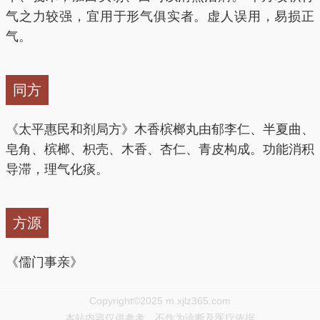
气之力较强，宜用于形气俱实者。虚人误用，易损正
气。
同方
《太平惠民和剂局方》木香槟榔丸由郁李仁、半夏曲、
皂角、槟榔、枳壳、木香、杏仁、青皮构成。功能消积
导滞，理气化痰。
方源
《儒门事亲》
Copyright©2025 m.xjlz365.com
本站内容仅供参考，不作为诊断及医疗依据