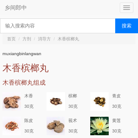
乡间郎中
搜索
首页
方剂
消导方
木香槟榔丸
muxiangbinlangwan
木香槟榔丸
木香槟榔丸组成
木香
槟榔
青皮
30克
30克
30克
陈皮
莪术
黄莲
30克
30克
30克