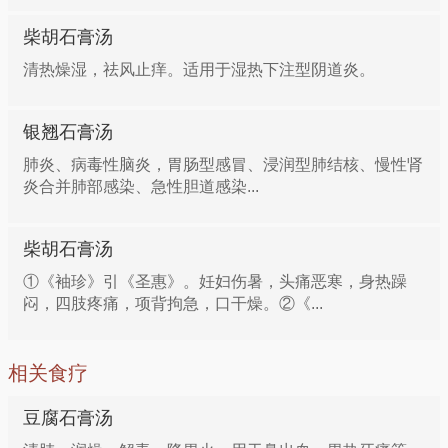
柴胡石膏汤
清热燥湿，祛风止痒。适用于湿热下注型阴道炎。
银翘石膏汤
肺炎、病毒性脑炎，胃肠型感冒、浸润型肺结核、慢性肾
炎合并肺部感染、急性胆道感染...
柴胡石膏汤
①《袖珍》引《圣惠》。妊妇伤暑，头痛恶寒，身热躁
闷，四肢疼痛，项背拘急，口干燥。②《...
相关食疗
豆腐石膏汤