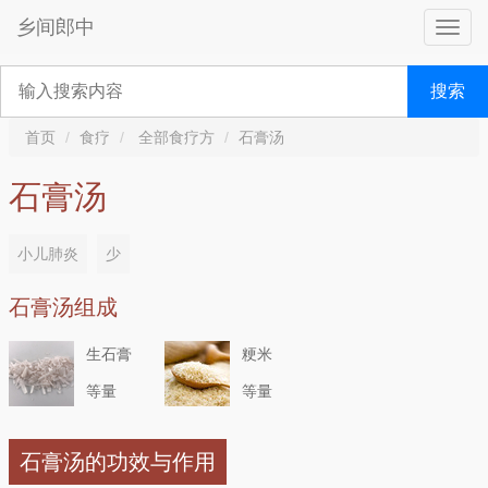
乡间郎中
搜索
首页
食疗
全部食疗方
石膏汤
石膏汤
小儿肺炎
少
石膏汤组成
生石膏
粳米
等量
等量
石膏汤的功效与作用