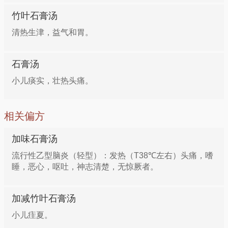
竹叶石膏汤
清热生津，益气和胃。
石膏汤
小儿痰实，壮热头痛。
相关偏方
加味石膏汤
流行性乙型脑炎（轻型）：发热（T38℃左右）头痛，嗜
睡，恶心，呕吐，神志清楚，无惊厥者。
加减竹叶石膏汤
小儿疰夏。