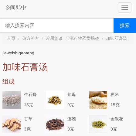
乡间郎中
搜索
首页
偏方验方
常用急诊
流行性乙型脑炎
加味石膏汤
jiaweishigaotang
加味石膏汤
组成
生石膏
知母
粳米
15克
9克
15克
甘草
连翘
金银花
3克
9克
9克