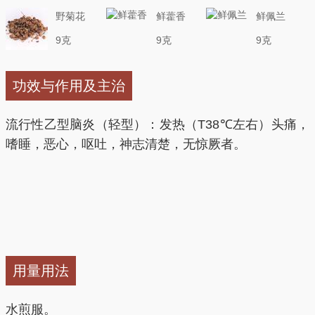
野菊花
鲜藿香
鲜佩兰
9克
9克
9克
功效与作用及主治
流行性乙型脑炎（轻型）：发热（T38℃左右）头痛，
嗜睡，恶心，呕吐，神志清楚，无惊厥者。
用量用法
水煎服。