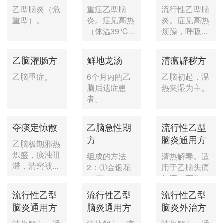
乙型脑炎（危
重症乙型脑
流行性乙型脑
重型）。
炎。症见高热
炎。症见高热
（体温39℃...
烦躁，呼吸...
乙脑灌肠方
鲜地龙汤
清瘟辟秽方
乙脑重症。
6个月内的乙
乙脑初起，温
脑后遗症患
热夹湿为主。
者。
夺痰定惊散
乙脑急性期
流行性乙型
方
脑炎通用方
乙脑极期邪热
炽盛，痰浊阻
组成的方法
清热解毒。适
滞，清窍被...
2：①金银花
用于乙脑头痛
15克...
如劈，高热...
流行性乙型
流行性乙型
流行性乙型
脑炎通用方
脑炎通用方
脑炎外治方