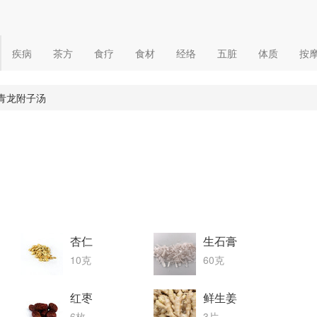
疾病
茶方
食疗
食材
经络
五脏
体质
按
青龙附子汤
杏仁
生石膏
10克
60克
红枣
鲜生姜
6枚
3片