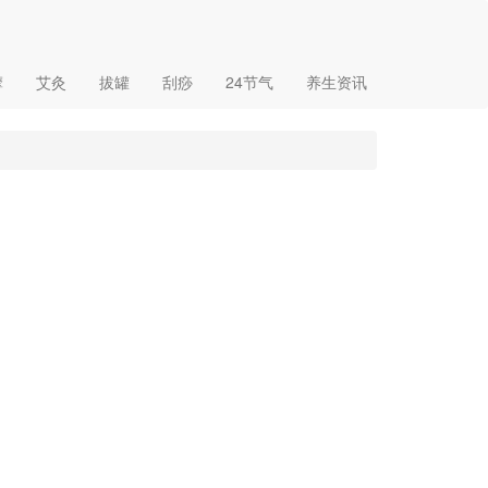
摩
艾灸
拔罐
刮痧
24节气
养生资讯