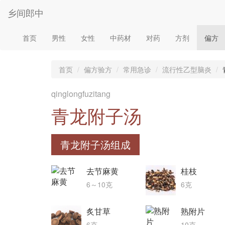
乡间郎中
首页
男性
女性
中药材
对药
方剂
偏方
首页
偏方验方
常用急诊
流行性乙型脑炎
qinglongfuzitang
青龙附子汤
青龙附子汤组成
去节麻黄
桂枝
6～10克
6克
炙甘草
熟附片
6克
10克