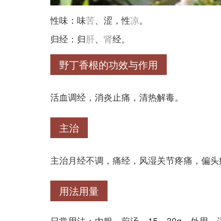
性味：味
苦
、涩，性
凉
。
归经：归
肝
、
肾
经。
野丁香根的功效与作用
活血调经，消炎止痛，清热解毒。
主治
主治月经不调，痛经，风湿关节疼痛，偏头
用法用量
日常用法：内服，煎汤，15～30g。外用