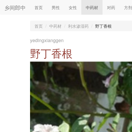
乡间郎中
首页
男性
女性
中药材
对药
方
首页
中药材
利水渗湿药
野丁香根
yedingxianggen
野丁香根