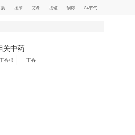
体质
按摩
艾灸
拔罐
刮痧
24节气
相关中药
丁香根
丁香