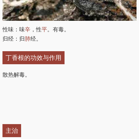
性味：味
辛
，性
平
。有毒。
归经：归
肺
经。
丁香根的功效与作用
散热解毒。
主治