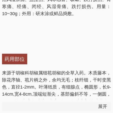
寒痛、经痛、闭经、风湿骨痛、跌打损伤。用量：
10~30g；外用：研末涂或鲜品捣敷。
药用部位
来源于胡椒科胡椒属细苞胡椒的全草入药。木质藤本，
除花序轴、苞片柄之外，余均无毛；枝纤细，干时变黑
色，直径1-2mm。叶薄纸质，有细腺点，椭圆形，长9-
14cm,宽4-8cm,顶端短渐尖，基部偏斜不等，一侧圆，
另一侧短狭或有时钝; 叶脉9条，有时上部的叶只有7
展开
条，最上1对互生，离基2-4cm从中脉发出，较下1对在