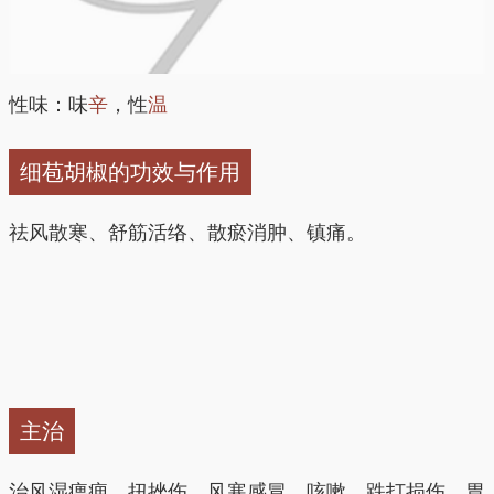
性味：味
辛
，性
温
细苞胡椒的功效与作用
祛风散寒、舒筋活络、散瘀消肿、镇痛。
主治
治风湿痹痈、扭挫伤、风寒感冒、咳嗽、跌打损伤、胃