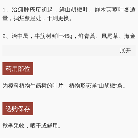
1、治痈肿疮疖初起，鲜山胡椒叶、鲜木芙蓉叶各适
量，捣烂敷患处，干则更换。
2、治中暑，牛筋树鲜叶45g，鲜青蒿、凤尾草、海金
沙全草各30g。加红糖适量，捣烂，加冷开水调稀后绞
展开
汁服。
药用部位
3、治外伤出血，（山胡椒）叶研粉，麻油调敷；或鲜
叶捣烂外敷。
为樟科植物牛筋树的叶片。植物形态详"山胡椒"条。
4、治感冒头痛发热，山胡椒嫩枝桠30g，白马骨24g。
水煎服。
选购保存
秋季采收，晒干或鲜用。