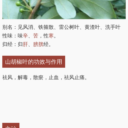
别名：见风消、铁箍散、雷公树叶、黄渣叶、洗手叶
性味：味
辛
、
苦
，性
寒
。
归经：归
肝
、
膀胱
经。
山胡椒叶的功效与作用
祛风，解毒，散瘀，止血，祛风止痛。