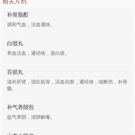
相关方剂
15g。
羊肉（瘦）100克，朴骨脂10克，杜仲12克。先将羊肉
补骨脂酊
切片加适量水炖30分钟；后加入杜仲、补骨脂，再煮
方三：治疗慢性腹泻
调和气血，活血通络。
15分钟即可。本品特别适用于老年人血虚腰痛。
补骨脂、神曲各15g，白术、党参各20g，炮姜10g，炙
白驳丸
甘草5g。每日1剂，水煎分3次服。
养血活血，通经络，退白斑。
方四：治疗白癫风、油风
百损丸
滋补肝肾，强壮筋骨，活血祛瘀，通经络，续断伤，补骨
补骨脂、何首乌各30g，共捣碎，置150ml75％的酒精
髓。
内浸泡7日后，取药液涂擦患处，每日3次。
补气养阴煎
方五：治疗肾虚腰痛
益气养阴，清肺解毒。
补骨脂、杜仲各20g，肉桂6g，猪肾1对。杜仲和补骨