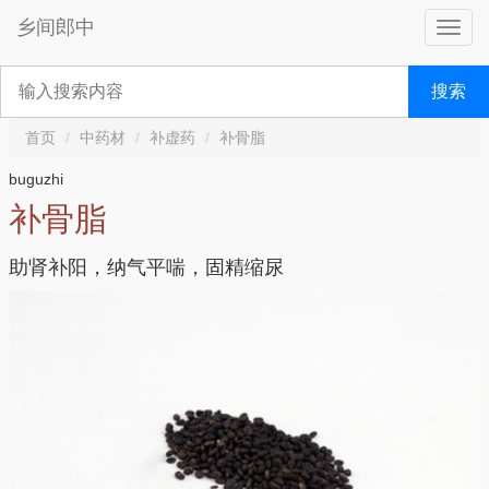
乡间郎中
搜索
首页
中药材
补虚药
补骨脂
buguzhi
补骨脂
助肾补阳，纳气平喘，固精缩尿