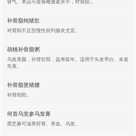
肾气。本品可改善雌激素水平，对肾阳...
补骨脂炖猪肚
对肾阳不足型慢性前列腺炎尤宜。
胡桃补骨脂粥
乌发美颜，补肾壮阳，益寿延年。适用于头发早白、未老
先衰。
补骨脂煲猪腰
补肾助阳。
何首乌党参乌发膏
黑芝麻可滋养肝肾、养血、乌发。