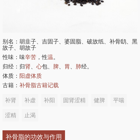
别名：胡韭子、吉固子、婆固脂、破故纸、补骨鸱、黑
故子、胡故子
性味：味
辛
苦
，性
温
。
归经：归
肾
、
心
包、
脾
、
胃
、
肺
经。
体质：
阳虚体质
古籍：
补骨脂古籍记载
补肾
补虚
补阳
固肾涩精
健脾
平喘
涩精
止渴
补骨脂的功效与作用