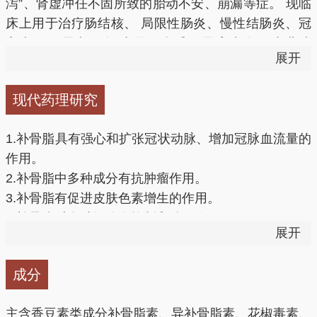
泻”、肾虚冲任不固所致的胎动不安、崩漏等症。 现临
床上用于治疗肠结核、 局限性肠炎、慢性结肠炎、冠
温脾止泻（五更泄泻证）用治脾肾虚寒之五更泄泻，常
心病、银屑病、白 癜风、斑秃、子宫出血、小儿遗
展开
配伍五味子、吴茱萸同用，如四神丸。
尿、白细胞减少症、外阴白斑、阴道滴虫、扁平抚、寻
常抚、慢性湿修、汗斑等。
现代药理研究
纳气平喘（肾不纳气之虚喘证）用治肾阳虚衰，肾不纳
气,上气喘促等症，常配伍附子、肉桂等同用。
1.补骨脂具有强心和扩张冠状动脉、增加冠脉血流量的
作用。
1、增强免疫功能
2.补骨脂中多种成分有抗肿瘤作用。
3.补骨脂有促进皮肤色素增生的作用。
补骨脂提取物有显著增强免疫功能的作用，特别是对肺
4.补骨脂对多种细胞有抑制和杀灭作用。
癌有较好的抵抗作用。
展开
5.补骨脂有显著增强机体免疫功能的作用。
6.补骨脂对组胺引进的气管收缩有明显舒张作用。
2、抗癌
成分
7.补骨脂有较明显的抗早孕作用及较弱的雌激素样作
用，也具有明显的兴奋离体子宫的作用。
研究表明，补骨脂所含的补骨脂脂素对白血病细胞有较
主含香豆素类成分补骨脂素、异补骨脂素、花椒毒素、