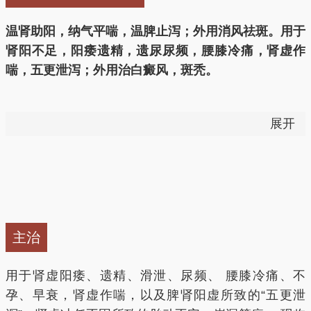
温肾助阳，纳气平喘，温脾止泻；外用消风祛斑。用于
肾阳不足，阳痿遗精，遗尿尿频，腰膝冷痛，肾虚作
喘，五更泄泻；外用治白癜风，斑秃。
用法用量：6～10g。外用20%～30%酊剂涂患处。
展开
——以上来源于《中国药典》2015版
补虚，补肾，补阳、平喘、抗衰老、温脾止竭、固精缩
尿。
主治
补肾壮阳，固精缩尿（肾虚阳痿，腰膝冷痛证）用治肾
阳不足,命门火衰之腰膝冷痛、痿软无力等症，可与菟
用于肾虚阳痿、遗精、滑泄、尿频、 腰膝冷痛、不
丝子、核桃仁等配伍为用；用治肾虚不固之遗精滑精、
孕、早衰，肾虚作喘，以及脾肾阳虚所致的“五更泄
遗尿尿频，常与菟丝子、益智仁等配伍同用。