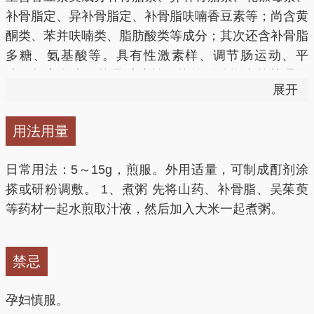
8.补骨脂有明显的杀虫作用。
强的杀伤作用，因而有一定的抗癌作用。
补骨脂定、异补骨脂定、补骨脂呋喃香豆素等；尚含黄
9.补骨脂有抗衰老作用。
酮类、苯并呋喃类、脂肪酸类等成分；其次还含补骨脂
3、有益血管
多糖、氨基酸等。具有性激素样、调节肠运动、平
喘、提高免疫、抗骨质疏松、抗前列腺增生等药理作
补骨脂所含补骨脂乙素具有明显的扩张冠状动脉、增强
展开
用。
心肌收缩力的作用，有益血管健康。
用法用量
4、抗衰老
日常用法：5～15g，煎服。外用适量，可制成酊剂涂
补骨脂能通过调节神经和血液系统，促进骨髓造血，增
搽或研粉调敷。 1、煮粥 先将山药、补骨脂、吴茱萸
强免疫和内分泌功能，从而起到抗衰老的作用。
等药材一起水煎取汁液，然后加入大米一起煮粥。
补骨脂图片
禁忌
孕妇慎服。