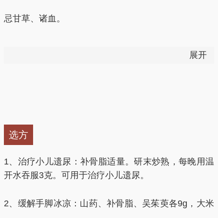
盐补骨脂图片
忌甘草、诸血。
阴虚火旺及有胃病者慎用。
展开
本品温补助阳，阴虚火旺引起的眼红、口苦、遗精、尿
血、大便干燥、小便短涩等症者不宜服用，湿热伤筋引
起的乏力者忌用。
胃病患者应慎用。
选方
处方开写时，以写“补骨脂”为妥，因木蝴蝶与补骨脂有
1、治疗小儿遗尿：补骨脂适量。研末炒熟，每晚用温
相同的异名，故应正名入药，以免混用。
开水吞服3克。可用于治疗小儿遗尿。
2、缓解手脚冰凉：山药、补骨脂、吴茱萸各9g，大米
50g。先将药材水煎取汁，再将大束放入药汁中一起煮