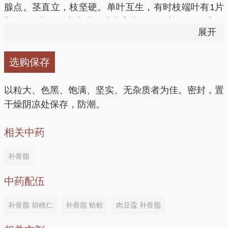
1剂，水煎服，分2次服。本法对妇女子宫出血、月经
腺点。茎直立，枝坚硬。单叶互生，有时枝端叶有1片
过多、人工流产后出血等有较好的止血效果。
长约1厘米的侧生小叶，叶片宽卵圆形，长6～9厘米，
补虚养宵一一补骨脂烧牛筋
展开
宽5～7厘米，先端稍尖，基部截形或微心形，边缘有
7、肾虚腰痛，起坐艰难，仰卧不利：补骨脂、炒杜
不规则粗齿，近无毛，两面均有显著黑色腺点，叶柄长
牛蹄筋（泡发）500克，油菜心50克，补骨脂5克，盐8
仲、大蒜各120g，核桃仁90g，青盐30g，将药研末，
选购保存
2～4厘米，侧生小叶柄甚短。夏季叶腋抽出总状花
克，味精10克，白砂糖20克，料酒40克，水淀粉（豌
大蒜煮熟与核桃仁、青盐捣成膏，合药末，炼蜜为丸，
序，总梗甚长，小花多数，密集上部而呈头状，花梗
豆）40克，胡椒粉2克，大葱5克，姜5克。将补骨脂洗
每丸重9g。每次服2丸，每日2次。
以粒大、色黑、饱满、坚实、无杂质者为佳。密封，置
短，花萼钟状，上面2枚萼齿连合，具黄棕色腺点；蝶
净放入罐内，加清水上笼蒸汁,油菜心洗净，葱切段，
干燥阴凉处保存，防潮。
形花冠淡紫色，长约4毫米，旗瓣宽倒卵形；雄蕊10，
姜切片；牛蹄筋用清水加料酒、葱、姜汆煮，去异味。
方一：治疗肾虚哮喘
连成一束，较瓣为短。荚果椭圆状卵形，长约5毫米，
取锅1个，锅内垫好箅子，下入上汤，牛筋及补骨脂
相关中药
黑色，熟后不开裂。种子1粒，扁圆形，棕黑色，粘贴
汁，小火烟2.5小时，加盐、味精、白砂糖、胡椒粉调
补骨脂12g，核桃仁20g，生姜3片，大蒜20瓣，蜂蜜
着果皮，有香气。 生于原野、溪傍、田边草丛中。各
味，熟后将箅子取出，将牛筋装盘，锅内留汁调好口
补骨脂
50g，水煎常服。
地多有栽培。
味，用水波粉40克勾芡，盛入盘内，将菜心炒熟后围
中药配伍
于盘中牛筋四周即成。
方二：治疗慢性支气管炎
补骨脂 胡桃仁
补骨脂 蛤蚧
肉豆蔻 补骨脂
补血壮腰，健脾益气——补骨脂炖羊肉
补骨脂、核桃仁各等量。共研为末，每日早、晚各冲服