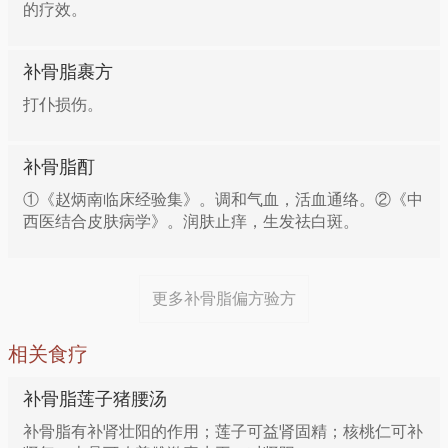
的疗效。
10g，白酒500ml。将上药置白酒内浸泡7日后，取药酒
涂患处，每日数次。
补骨脂裹方
打仆损伤。
补骨脂酊
①《赵炳南临床经验集》。调和气血，活血通络。②《中
西医结合皮肤病学》。润肤止痒，生发祛白斑。
更多补骨脂偏方验方
相关食疗
补骨脂莲子猪腰汤
补骨脂有补肾壮阳的作用；莲子可益肾固精；核桃仁可补