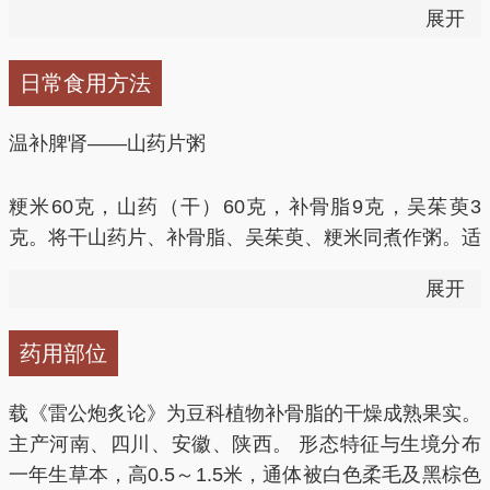
展开
粥。经常食用，对形寒肢冷、四肢不温有好处。
日常食用方法
3、阳痿：可用补骨脂50g，核桃仁、杜仲各30g共研细
末，每次服9g，每天2次。
温补脾肾——山药片粥
4、治下元虚败、手脚沉重、盗汗：补骨脂、菟丝子各
粳米60克，山药（干）60克，补骨脂9克，吴茱萸3
120g，核桃仁30g，乳香、没药、沉香各7.5g。炼蜜为
克。将干山药片、补骨脂、吴茱萸、粳米同煮作粥。适
丸，如梧桐子大。每服20丸，空腹温酒送服。
用于脾肾阳虚的慢性肾炎。
展开
5、治脾肾阳虚、五更泄泻：补骨脂、生姜各120g，肉
补肾延寿，美发养颜一一补骨脂菟丝子瘦肉汤
豆蔻60g，大枣49枚。将补骨脂和肉豆蔻研成细末；大
药用部位
枣和生姜一同煮熟，取枣肉；将枣肉和药末和为丸，如
猪瘦肉60克，补骨脂10克，菟丝子15克，红枣4个。补
梧桐子大。每服30丸，盐汤送服。
载《雷公炮炙论》为豆科植物补骨脂的干燥成熟果实。
骨脂、菟丝子、红枣(去核〕洗净，猪瘦肉洗净、切
主产河南、四川、安徽、陕西。 形态特征与生境分布
件。把全部用料放入锅内，加清水适量，大火煮济后,
6、子宫出血：补骨脂10g，赤石脂10g（先煎）。每日
一年生草本，高0.5～1.5米，通体被白色柔毛及黑棕色
小火焚1小时，加盐调味供用。