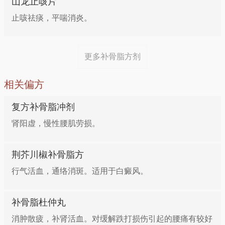
脂用盐水炒，再与肉桂粉拌匀，共装入猪肾内，蒸熟后
山龙止咳片
除去药渣，每日分2次食之。
止咳祛痰，平喘消炎。
方六：治疗小儿尿频、遗尿
更多补骨脂方剂
补骨脂、山药各适量，共研为末，每次2g，每日1剂，
相关偏方
每日3次，开水送服。
复方补骨脂冲剂
方七：治疗阳痿
肾阳虚，慢性腰肌劳损。
补骨脂、山茱萸、菟丝子、金樱子各20g，当归15g。
荆芥川椒补骨脂方
每日1剂，水煎分3次服。
行气活血，通络消斑。适用于白癜风。
方八：治疗脱发
补骨脂杜仲丸
补骨脂、白蒺藜各30g，骨碎补20g，川芎、羌活各
消肿散疲，补肾活血。对缓解跌打损伤引起的腰痛有较好