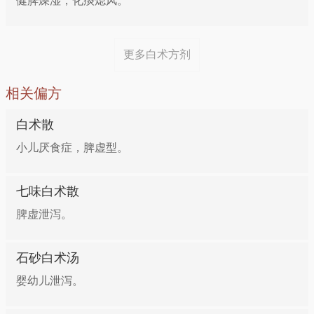
健脾燥湿，化痰熄风。
小便不利
更多白术方剂
功效：益气补脾，燥湿利水 做法：鲈鱼1条，处理干
相关偏方
净，切块。白术60克，橘皮10克，洗净，与鲈鱼一同
放入锅中，加适量清水煮沸后转小火煲2小时，加盐、
白术散
胡椒粉调味即成。当菜佐餐，随意食用。
小儿厌食症，脾虚型。
理气补虚——白术扣烧牛肉
七味白术散
脾虚泄泻。
牛肉（瘦）250克，白术15克，香菜10克，料酒10克，
清汤适量，醋5克，酱油5克，味精2克，香油2克，水
淀粉10克，葱5克，姜4克，大蒜8克，大料3克，益2
石砂白术汤
克。牛肉洗净，切成片，锅置旺火上，倒入花生油，烧
婴幼儿泄泻。
至六成热时，下牛肉片，待炸至呈金黄色时榜出；香菜