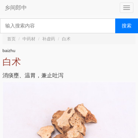
乡间郎中
搜索
首页
中药材
补虚药
白术
baizhu
白术
消痰壅、温胃，兼止吐泻