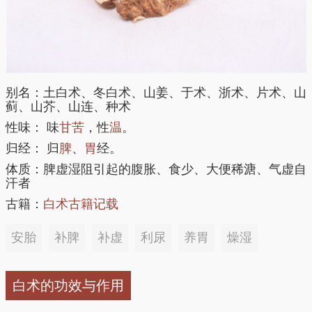
别名：土白术、冬白术、山姜、于术、浙术、片术、山
蓟、山芥、山连、种术
性味： 味
甘
苦
，性
温
。
归经： 归
脾
、
胃
经。
体质：脾虚湿阻引起的腹胀、食少、大便稀溏、气虚自
汗者
古籍：
白术古籍记载
安胎
补脾
补虚
利尿
养胃
燥湿
白术的功效与作用