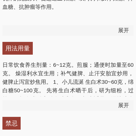
8.白术对家兔、豚鼠、小鼠和大鼠的子宫平滑肌有明显
白术有抗氧化作用。能有效抑制脂质过氧化作用，降低
血糖、抗肿瘤等作用。
的抑制作用。
组织脂质过氧化物的含量， 避免有害物质对组织细胞
9.白术挥发油有镇痛作用。
结构和功能的破坏，起到延缓衰老的作用。
现代药理研究也证实，白术有强壮作用和调节肠道功能
10.白术有较明显的强壮作用。
展开
的作用，能增强机体的消化和吸收功能。白术气方烈，
4、术后便秘
味甘浓、性纯阳，故为健脾之佳品。
用法用量
生白术60g，生地30g，升麻3g。水煎服，对妇科、外
日常饮食养生剂量：6~12克。煎服；通便时加量至60
科手术后便秘者有效。
克。 燥湿利水宜生用；补气健脾、止汗安胎宜炒用，
白术图片
健脾止泻宜炒焦用。 1、小儿流涎 生白术30~60克，绵
白糖50~100克。 先将生白术晒干后，研为细粉，过
筛；再把白术粉和绵白糖和匀，加水适量，调拌成糊
展开
状，放入碗内，隔水蒸或置饭锅上蒸熟即可。每日服
10~15克，分作两三次，温热时嚼服，连服7~10天。
禁忌
2、久泻 白术300克，水浓缩成膏，放一夜，倒出上面
麸炒白术图片
清水。每服膏一两匙，蜜汤调服。 3、补中益气 白术