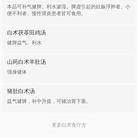
健脾行水一一白术五味粥
本品可补气健脾、利水渗湿。脾虚引起的妊娠浮肿者、小
便不利者、慢性肾炎患者皆可食用。
白术12克，茯苓15克，陈皮3克，生姜皮1克，砂仁3
克，粳米100克。将上五味药煎汁去渣，加入粳米同煮
白术茯苓田鸡汤
为稀粥。每日分两次，早晚温热服。
健脾益气、利水
健脾和胃——白术鲫鱼粥
山药白术羊肚汤
强身健体
白术10克，鲫鱼1条，粳米100克。鲫鱼去鱗甲及内
脏，白术洗净先煎汁100毫升，然后将鱼与粳米煮粥，
粥成入药汁和匀，加入盐或白糖调味。
猪肚白术汤
益气健脾，补中升提，可辅治胃下垂。
白术+枳实增强消食强胃功效
更多白术食疗方
白术+茯苓增强健脾消肿功效