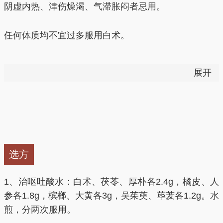
阴虚内热、津伤燥渴、气滞胀闷者忌用。
30克，槟榔10克，猪肚1只，生菜少量，粳米100克。
洗净猪肚，切成小块，同白术、槟榔、生姜煎煮取汁去
任何体质均不宜过多服用白术。
渣、用汁同米煮粥。猪肚可取出蘸香油、酱油佐餐。
4、养颜补气血 何首乌10克、茯苓10克、白术30克、
白术+李 古籍记载影响药效。
乌鸡500克。将鸡去除内脏，洗净，切半，汆烫，备
展开
用。将清水煮沸，把各种材料放入煲内，用大火煮20
分钟，再改用小火熬煮2小时，下盐调味，即可饮用。
白术+大白菜 古籍记载影响药效。
5、泡茶 将炒白术，炒枳实和生地黄混合研磨成粉，用
纱布包着，放入热水瓶中，开水冲泡，盖好闷15分
白术+桃 古籍记载影响药效。
钟。 6、煲汤 将白术、黄芪和猪骨共煮，煲汤食用，
加入少量丁香，醋，味道更佳。
不宜与西药中的抗菌药、降糖药、汞剂、碘剂、抗组胺
选方
药、氢氯噻嗪等同用。
1、治呕吐酸水：白术、茯苓、厚朴各2.4g，橘皮、人
参各1.8g，槟榔、大黄各3g，吴茱萸、荜茇各1.2g。水
煎，分两次服用。