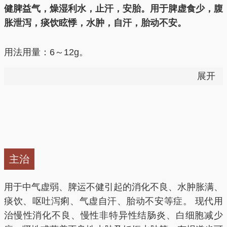
健脾益气，燥湿利水，止汗，安胎。用于脾虚食少，腹
胀泄泻，痰饮眩悸，水肿，自汗，胎动不安。
用法用量：6～12g。
展开
——以上来源于《中国药典》2015版
可补脾、养胃、燥湿、利尿、安胎、补虚。
健脾益气：用于脾胃虚弱所致的面色少华、体倦乏力、
食少便溏、久泻久痢等。
主治
燥湿利水：用于脾虚痰饮见食少、胃肠有振水声、头
用于中气虚弱、脾运不健引起的消化不良、水肿胀满、
晕、心悸等。
痰饮、呕吐泻痢、气虚自汗、胎动不安等症。 现代用
治慢性消化不良、慢性非特异性结肠炎、白细胞减少