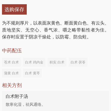
乱、脾虚食滞、脘腹胀满、饮食不消、腹泻等。
选购保存
脾胃虚弱
为不规则厚片，以表面灰黄色、断面黄白色、有云头、
功效：健脾益气 做法：白术烘干研末，开水冲服，每
质地坚实、无空心、香气浓、嚼之略带黏性者为佳。
次10克，每日2～3次，一般用药3日可明显改善症状。
保存时应置于阴凉干燥处，以防霉、防虫蛀。
中药配伍
妊娠后期两脚水肿
苍术 白术
白术 鸡内金
枳实 白术
白术 茯苓
功效：利水消肿 做法：白术、白茯苓各100克，猪
苓、木瓜各150克，诸药研为细末。每次10克，食前温
蒲黄 白术
白术 黄芩
开水送服，每日3次。
相关方剂
便秘
白术附子汤
散寒化湿，祛风通络。
功效：补气通便 做法：白术40克，生地黄30克，升麻