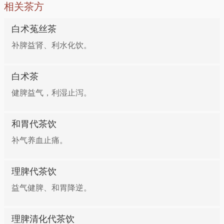
相关茶方
白术+猪肚增强补气健脾功效
白术菟丝茶
补脾益肾、利水化饮。
白术茶
健脾益气，利湿止泻。
和胃代茶饮
补气养血止痛。
理脾代茶饮
益气健脾、和胃降逆。
理脾清化代茶饮