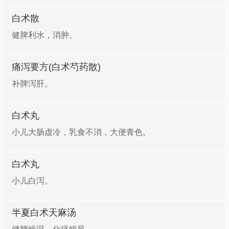
3克，同入砂锅，加水500毫升，浸泡30分钟，武火煮
白术散
沸后改文火煮20分钟，取汁200毫升，二煎加水300毫
升，取汁200毫升，2汁混合。上下午分服，每日1剂。
健脾利水，消肿。
一般服1～4剂。
痛泻要方(白术芍药散)
老人自汗、气短
补脾泻肝。
功效：健脾益气 做法：白术20克，参须10克，浮小麦
白术丸
15克。煎水服用，每日1剂。
小儿大肠虚冷，乳食不消，大便青色。
食欲不振
白术丸
小儿白泻。
功效：补益脾胃 做法：猪肚半只，洗净切块，备用。
白术20克，生姜片10克，放入砂锅煎取药汁，去渣取
汁后加猪肚、100克粳米一同煮粥，粥稠后调入盐即
半夏白术天麻汤
成。早晚分食。