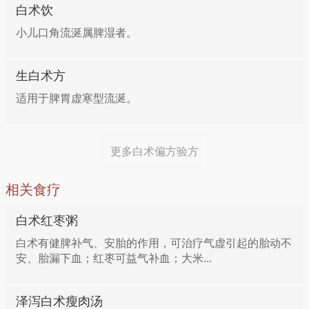
切段，葱切段，姜切片，蒜切成蒜末。锅置火上，放油
白术饮
烧热，投入大料、葱段、姜片、蒜末煸出香味，加料
小儿口角流涎属脾湿者。
酒、清汤、酱油、盐、白术同煮，倒入碗里，上笼蒸至
烂熟取出。将蒸好的牛肉扣入汤盘中，原汤滗出倒在锅
生白术方
里，上火，加清汤、料酒、盐、味精、蒜末烧开，用水
波粉10克勾成薄艾，放入醋'、香油，洗在牛肉上，撒
适用于脾胃虚寒型流涎。
上香菜段即可。
更多白术偏方验方
健脾理气——陈皮白术猪肚汤
相关食疗
陈皮6克，白术30克，鲜猪肚半个或1个，砂仁6克，生
姜5片。先将猪肚去除肥油，放入开水中去除腥味，并
白术红枣粥
刮去白膜。陈皮、白术、砂仁、生姜用清水洗净。然后
白术有健脾补气、安胎的作用，可治疗气虚引起的胎动不
将全部用料放入汤煲内，煮沸后用慢火煲2小时即可，
安、胎漏下血；红枣可益气补血；大米...
加盐调味。
泽泻白术瘦肉汤