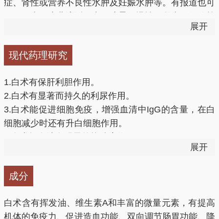
固表止汗：用于肺卫不固所致的自汗、易感冒。
症、肾性或营养不良性水肿及妊娠水肿等。有报道也可
用于肝病、小儿流涎、内耳眩晕、慢性腰腿痛、便秘等
展开
安胎：用于妊娠恶阻及妊娠水肿。
症。
现代药理研究
1、增强机体免疫功能
1.白术有保肝利胆作用。
白术能显著增强白细胞吞噬金黄色葡萄球菌的能力，从
2.白术有显著而持久的利尿作用。
而提高机体的抗病能力。
3.白术能促进细胞免疫，增强血清中IgG的含量，在白
细胞减少时还有升白细胞作用。
2、利尿
4.白术挥发油有明显的抗肿瘤作用。
展开
5.白术对心脏有抑制作用，使血管平滑肌扩张降压，并
白术能促进电解质尤其是钠的排出，具有明显而持久的
有镇静及兴奋呼吸的作用。
利尿作用。
成分
6.白术能降低血糖，对血小板的减少有明显的抑制作
用。
3、抗氧化，延缓衰老
白术含有挥发油、维生素A和丰富的微量元素，有提高
7.白术对多种细菌均有不同程度的抑制作用。
机体的免疫力、促进造血功能、双向调节肠胃功能、降