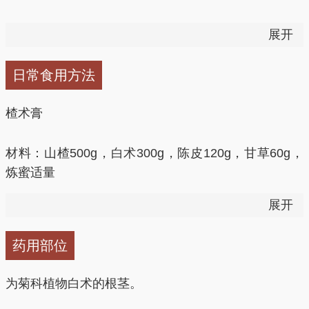
2、治寒湿相搏、吐泻腹痛：白术、茯苓、陈皮、泽泻
展开
各15g，干姜、官桂、砂仁、藿香各0.3g，甘草30g。
将以上9味中药研成细末，温汤送服。
日常食用方法
3、改善大便干结、头晕耳鸣、腰膝酸软：炒白术
楂术膏
30g，炒枳实15g，生地黄30～40g。按原方比例加大
剂量，研成粗粉，每次取药50～60g，用纱布包好，放
材料：山楂500g，白术300g，陈皮120g，甘草60g，
在保温瓶中，用开水冲泡，盖好盖闷15分钟即可。当
炼蜜适量
茶饮用。
展开
做法：用水煎煮前四味，煎透后滤出药液，共煎两遍，
4、治骨质疏松：白术、黄芪各15g，丁香1g，猪骨
去渣滓，将两次的药液混合，浓缩，加入炼蜜熬成膏。
500g，醋少许，调料适量。煲汤食用。
药用部位
每次15～20g，每日20次。
为菊科植物白术的根茎。
养身功效：理气消食，健脾止泻。适用于胃肠功能紊