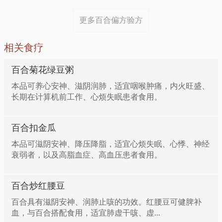
16、热病后虚热米消退引起烦燥不安
时，加白糖适量，即可食用。对中老年人及病后身体虚
更多百合偏方验方
弱而有心烦失眠、低热易怒者尤为适宜。另外在百合粥
组成：百合30.0克（洗净)
内加入银耳，有较强的滋阴润肺功效；加入绿豆，可加
相关食疗
强清热解毒之效。
用法：水煎2次，早晚各服1次。
百合菊花绿豆粥
百合莲子粥
本品可养心安神、滋阴润肺，适宜咽喉肿痛，内火旺盛、
17、久咳、痰中夹少量血丝
长期在计算机前工作、心烦失眠患者食用。
材料：净百合30g，莲子25g，糯米100g。
组成：百合18.8克 柳叶白前56.3克 仙鹤草15.0克 桑
百合扣金瓜
白皮15.0克 水蜈蚣18.8克
功效：具有养胃缓痛、补心安神的功效。
本品可滋阴安神、降压降脂，适宜心烦失眠、心悸、神经
衰弱者，以及高脂血症、高血压患者食用。
用法：水6碗煎2碗，早晚饭后各服1次。
适应证：可用于脾胃虚弱的胃脘痛，脾虚或心阴不足的
烦不眠症等症。
百合炒红腰豆
方一：治疗慢性支气管炎，久咳不止
百合具有滋阴安神、润肺止咳的功效。红腰豆可健脾补
三色百合
血，与百合搭配食用，适宜肺虚干咳、虚...
百合、白及各25g，水煎取汁，兑入适量红糖调溶后分