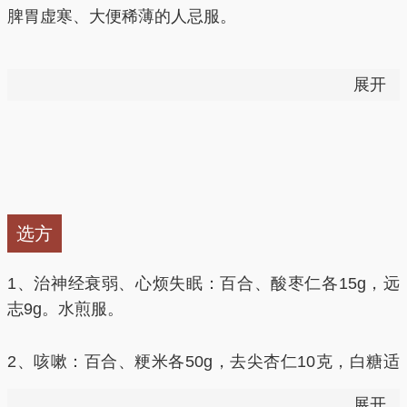
脾胃虚寒、大便稀薄的人忌服。
百合
含有丰富的秋水仙碱，可在不影响尿酸排泄情况
下，通过抑制白细胞的活动及吞噬细胞的作用减少尿酸
百合多食伤肺气。
形成的尿酸盐沉积，起到迅速减轻炎症，有效止痛的作
展开
用，对痛风发作所致的急性关节炎症有辅助治疗作用。
不可多食，百合中的秋水仙碱摄入过多易引起中毒反
应。
4、润燥清热、美容
百合
富含黏液质，有润燥清热的作用，也有益于皮肤新
陈代谢，有一定美容作用。
选方
百合图片
1、治神经衰弱、心烦失眠：百合、酸枣仁各15g，远
志9g。水煎服。
2、咳嗽：百合、粳米各50g，去尖杏仁10克，白糖适
量，共煮粥食，治肺燥咳嗽，干咳无痰。
展开