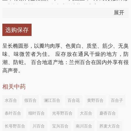
支气管扩张、咯血
7、治胸背有热、咳嗽咽痛、咯血、恶寒：熟地黄、生
至长椭圆状披针形，全缘或微波状，叶脉五条，平行。
展开
地黄、当归各9g，白芍、甘草各3g，桔梗、玄参各
花大，单生于茎顶，喇叭状，乳白色（细叶百合花红色
功效：止血化痰，止咳平喘 做法：百合、蛤粉各60
2g，贝母、麦冬、干百合各4.5g。水煎服。
蒴果长椭圆形。秋、冬采挖，剥取鳞片，沸水捞过，焙
克，白及120克，炙百部30克，共研为细末，炼蜜为
选购保存
干。 全国大部分地区有栽培。生于土壤深肥的山坡、
丸，每丸重6克。每次10克，每日3次。
8、肺热咳嗽
草丛中，有栽培。
呈长椭圆形，以瓣均肉厚、色黄白、质坚、筋少、无臭
神经衰弱、心烦失眠
味、味微苦者为佳。 应存放在通风干燥的地方，防
组成：百合30.0克 枇杷叶15.0克（刷去毛）细叶沙参
潮、防蛀。 百合地道产地：兰州百合在国内外享有很
15.0克 麦芽糖56.3克
功效：养心安神 做法：百合、酸枣仁各15克，远志9
高声誉。
克。三药同入砂锅，加水适量，先浸30分钟，再煎煮
用法：先将台湾百合、枇杷叶、沙参洗净，加水3碗煎
30分钟，取汁。上下午分服，每日1剂。
相关中药
剩1碗，第二次用2碗水煎8分，二次煎液合并，加入麦
芽糖溶化，分2次服。
水百合
假百合
澜江百合
百合花
黄野百合
百合子
血脂异常、高血压病、痛风
条叶百合
细叶百合
光萼野百合
大百合
麝香百合
9、骨刺鲠喉
功效：滋阴清热，降压降脂 做法：鲜荷叶50克洗净切
长萼野百合
川百合
宝兴百合
南川百合
荞麦大百合
碎，加水煎煮，去渣取汁，加入洗净的绿豆100克、鲜