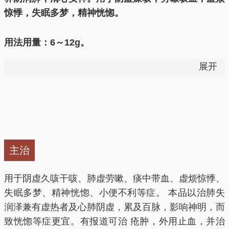
惊悸，失眠多梦，精神恍惚。
用法用量：6～12g。
展开
——以上来源于《中国药典》
2015版
润肺止咳，清心安神，清心宜生。
止咳化痕：
百合历来是止咳化痰的药食两用佳品，用于
主治
肺痨久咳、咳嗽痰血、肺病吐血等症，但百合性寒，不
适合风寒咳嗽。
用于阴虚久咳干咳、肺虚劳嗽、痰中带血、虚烦惊悸、
失眠多梦、精神恍惚、小便不利等症。 本品以治肺失
滋阴润肺：
一般伤寒病后体热余热未消，所以神志恍
润泽兼有虚热者及心肺阴虚，累及百脉，影响神明，而
惚、肺热脾燥，百合能清泄肺胃之热，通调水道，导泄
致恍惚等症更宜。有报道可治 疮肿，外用止血，并治