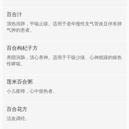
用法：加入蜂蜜，共炖服。服用5日。
百合50克，西芹200克，盐、鸡精、水淀粉各适量。百
百合汁
合去掉黑色部分，掰成小瓣，清洗干净；西芹洗净斜切
14、妇女产后腹痛
清热润肺，平喘止咳。适用于老年慢性支气管炎且伴有肺
成薄片。锅中水沸后分别放入西芹和百合氽烫一下，过
气肿的患者。
凉水并沥干；锅中油热后，放入西芹、百合翻炒2分
组成：百合花15.0克 红糖11.3克
钟，加盐、鸡精调味，水淀粉勾芡即可。
百合枸杞子方
用法：水煎2次调红糖服。
养阴润肠，清心养神。适用于干咳少痰、心神烦躁的燥热
清心安神一一蜂蜜百合
性哮喘。
15、阴虚有火引起失眠
百合100克，蜂蜜50克。百合、蜂蜜拌匀，上锅蒸熟，
莲米百合粥
睡前食用。最宜神经衰弱，睡眠欠佳，久咬者食用。
组成：鲜百合56.3克 蜂蜜18.8毫升
小儿夜啼，心中烦热者。
滋阴安神——百合粥
用法：将鲜百合洗净，加入蜂蜜共烛烂，每晚临睡前服
百合花方
用。服1星期。
百合50克，大米60克。先将百合与大米分别淘洗干
活血调经。
净，放入锅内，加水，用小火煨煮。等百合与大米熟烂