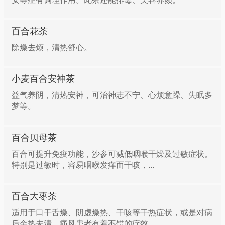
其他药切成小碎块。一起置入茶杯内，倒入刚沸的开
水，益严杯益，浸泡20分钟左右即可代茶饮，可反复
材料：鲜百合、粳米、冰糖各适量。
百合花茶
加入沸水浸泡数次，直到无味，每日上午、下午各服1
剂。对阴虚肺燥咳嗽所致的干咳无痰或痰少而黏，难以
除燥去烦，清热舒心。
功效：具有润肺止咳、清心安神之功效。
咯出，久咳不愈等症效果显著。
适应证：可用于肺痨久咳、虚烦惊悸、神志恍惚及食欲
小麦百合安神茶
方五：治疗热病后期症状
不佳等症。
益气养阴，清热安神，可治神志不宁、心烦意躁、失眠多
梦等。
百合30g，知母15g，水煎服，可用热性病后期的各种
百合冬瓜汤
症状。
百合贝母茶
材料：百合50g，鲜冬瓜400g，鸡蛋1枚。
百合可提升免疫功能，沙参可减低咽喉干燥及过敏症状。
方六：润肺止咳
特别是过敏时，容易咽喉发痒而干咳，...
功效：具有清凉、祛热、解暑的功效。
百合50g，粳米100g，同煮粥，加冰糖调味食用。适用
百合大枣茶
于慢性支气管炎，肺热或肺燥所致的干咳，以及肺结
适应证：可用于暑热口渴、痰热咳喘、水肿、脚气、胀
适用于口干舌燥、阴虚燥热、干咳等干热症状，或是对病
核，久咳不愈，睡眠不好，烦躁不安，肺气肿，咯血，
满、消渴、痤疮、面斑、脱肛、痔疮等症。
后余热未清、痛风患者有着不错的疗效。