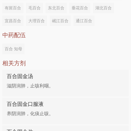
组成：野百合（晒干，研细末）7.5克
百合50克，一同炖烂，加入冰糖调味即成。早晚分
有斑百合
毛百合
东北百合
垂花百合
湖北百合
食。
用法：调冷开水，徐徐吞下。
宜昌百合
大理百合
岷江百合
通江百合
咳嗽喘急、痰中带血
10、小儿疳积
中药配伍
功效：止咳定喘，润肺生津 做法：百合、款冬花各500
百合 知母
组成：野百合15.0克
克，加水煎煮3次，合并煎液，滤过，滤液浓缩成清
相关方剂
膏，加入炼蜜1000克，混匀，浓缩成膏。口服，每次
用法：水煎1碗，分3次服。
15克，每日2?3次。
百合固金汤
11、久咳、痰稠
滋阴润肺，止咳利咽。
心烦失眠、痤疮、皮炎
组成：野百合15.0克 枇杷叶11.3克（去毛） 百合18.8
百合固金口服液
功效：滋阴润肺，养心安神，养颜润肤 做法：百合粉
克 细叶沙参30.0克 麻芝糊18.8克 鱼腥草18.8克（后
养阴润肺，化痰止咳。
30克，粳米50克淘净，加清水适量共煮粥，熟时加入
下煎）
白糖适置搅拌。早餐温热服食。