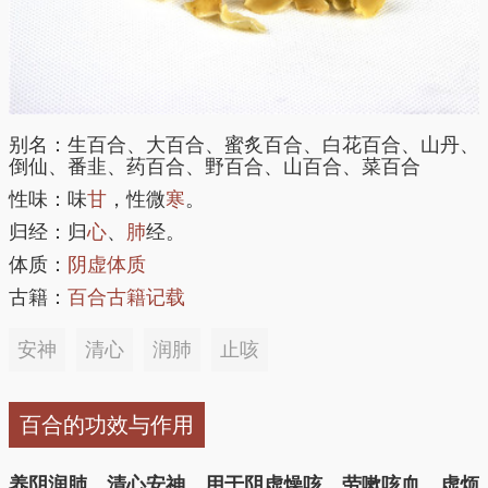
别名：生百合、大百合、蜜炙百合、白花百合、山丹、
倒仙、番韭、药百合、野百合、山百合、菜百合
性味：味
甘
，性微
寒
。
归经：归
心
、
肺
经。
体质：
阴虚体质
古籍：
百合古籍记载
安神
清心
润肺
止咳
百合的功效与作用
养阴润肺，清心安神。用于阴虚燥咳，劳嗽咳血，虚烦