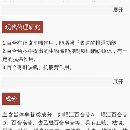
郁热，所以可滋阴润肺。用于肺热干咳、肺痈（肺部发
萎缩性鼻炎等。尚可治肺结核、支气管扩张咯血、神经
展开
生痈疡，咳嗽脓血疾患）、久咳声哑、阴虚劳嗽、干咳
衰弱等。 抗癌 百合能促进和增强细胞的吞噬能力，提
痰黏、咳嗽咯血等病症。
高机体免疫系统功能，抑制癌细胞增生，有明显的抗癌
现代药理研究
作用。百合中的蛋白质、氨基酸和多糖也可提高人体的
清心安神：
百合安心益智，源于祛除体内邪热而扶助正
免疫力。 安眠、抗疲劳 百合中含有百合苷，有镇静和
1.百合有止咳平喘作用，能增强呼吸道的排泄功能。
气，不是直接以性寒来袪热，可用于热病后期余热未清
催眠的作用，可以有效改善睡眠，提高睡眠质量。百合
2.百合鳞茎中提出的生物碱能抑制癌细胞纺锤体，有一
或情志不遂所致的虚烦惊悸、失眠多梦、精神恍惚等病
中矿物质和维生素等能促进机体营养代谢，使机体抗疲
定的抗癌作用。
症。
劳、耐缺氧能力增强，同时能帮助清除体内的有害物
3.百合有耐缺氧、抗疲劳作用。
质，有延缓衰老的作用。 治疗痛风 百合含有丰富的秋
4.百合对强的松龙所致的肾上腺皮质功能衰竭有显著的
清热袪邪，补中益气：
据明代医学典籍《本草经疏》记
水仙碱，可在不影响尿酸排泄情况下，通过抑制白细胞
展开
保护作用；能显著抑制DNCB小鼠迟发型过敏反应。
载，百合主要用于邪气腹胀，邪气就是指邪热，邪热堆
的活动及吞噬细胞的作用减少尿酸形成的尿酸盐沉积，
积在腹部，所以腹胀、腹痛，清邪热则腹胀消；甘能补
起到迅速减轻炎症，有效止痛的作用，对痛风发作所致
成分
中，清热则气生，所以能够补中益气。
的急性关节炎症有辅助治疗作用。 润燥清热、美容 百
合富含黏液质，有润燥清热的作用，也有益于皮肤新陈
主含甾体皂苷类成分，如岷江百合苷A、岷江百合苷
其他本品还能养胃阴，清胃热，对胃阴虚有热之胃脘疼
代谢，有一定美容作用。
D、百合皂苷、去乙酰百合皂苷等。具有止咳、祛痰、
痛亦宜选用。