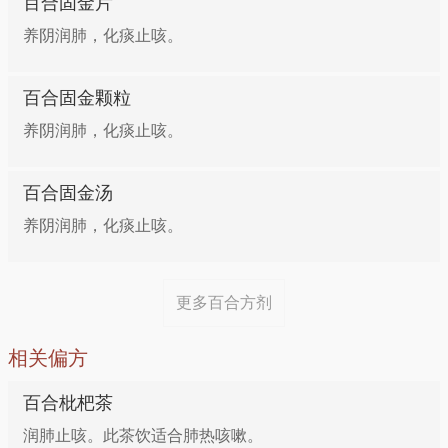
百合固金片
用法：水4碗煎1碗，渣以水3碗半煎8分，早晚各服1
咳痰不爽、痰中带血
养阴润肺，化痰止咳。
次。
功效：滋阴清热，润肺止咳 做法：鸭肉200克洗净，
百合固金颗粒
12、虚劳咳嗽
切成小块，放入锅内，加百合30克、西洋参4克，葱、
养阴润肺，化痰止咳。
姜适量，加入水1000毫升，煮至鸭肉熟，加入盐适量
组成：百合56.3克 枇杷叶7.5克（去毛）红枣10枚 冰
调味即可。食肉饮汤。每日或隔日1剂。
糖18.8克
百合固金汤
养阴润肺，化痰止咳。
滋阴养脾一一百合羹
用法：水5碗煎2碗，去渣，加冰糖炖5分钟，分2次
服。
百合30克，薏米、芡实、莲子各10克，冰糖、水淀粉
更多百合方剂
各适量。锅上火，加入油烧热，放入百合、薏米、芡
13、干咳、肺热咳嗽
实、莲子翻炒；加入清水，煮熟后，加入冰糖调味，以
相关偏方
水淀粉勾艾即可。
组成：鲜百合56.3克（清水浸泡5小时，洗净） 蜂蜜
百合枇杷茶
30.0毫升
润肺防燥，增强食欲——西芹百合
润肺止咳。此茶饮适合肺热咳嗽。