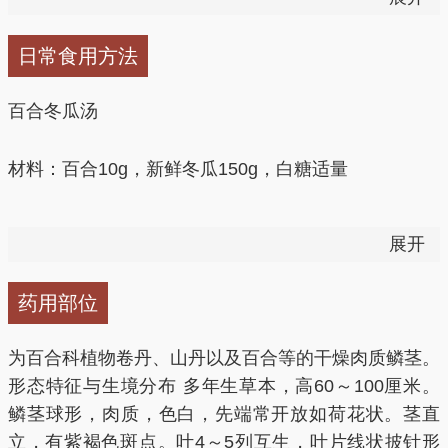
3、支气管炎：百合两三个，洗净捣汁，以温开水满
日常食用方法
匀，日服2次，对老年慢性支气管炎伴有肺气肿有疗
效。
百合冬瓜汤
百合30～60g，捣研绞汁，白糖适量，饮服，治肺痈。
材料：百合10g，新鲜冬瓜150g，白糖适量
4、失眠：百合25g，菖蒲6g，酸枣仁12g，水煎日服1
做法：1、冬瓜洗净切片，与百合一起入锅。
剂，治神经衰弱、心烦失眠。
展开
2、加适量水以大火煮沸后，再转小火煮至冬瓜烂熟
5、耳疾：干百合研末，每日2次以温开水送服6g，治
药用部位
时，加入适量的白糖即可。
耳聋或耳痛。
为百合科植物卷丹、山丹以及百合等的干燥肉质鳞茎。
养身功效：清热养心，益胃生津。适用于小儿夏季热、
6、消炎止血：生百合捣烂，外涂于疱疮处，每天一两
形态特征与生境分布 多年生草本，高60～100厘米。
低热不退、纳呆食少、口渴少尿等。
次，数日则愈。
鳞茎球形，肉质，色白，先端常开放如荷花状。茎直
立，有紫褐色斑点。叶4～5列互生，叶片线状披针形