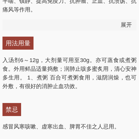
平喘、镇静、提高免疫力、抗肿瘤、止血、抗溃疡、抗
痛风等作用。
1、抗癌
展开
它所含的秋水仙碱可抗肿瘤，对多种癌症有效。生百合
百合
能促进和增强细胞的吞噬能力，提高机体免疫系统
洗净晒干研粉，涂于外伤出血处，有良好的止血效果。
功能，抑制癌细胞增生，有明显的抗癌作用。百合中的
用法用量
蛋白质、氨基酸和多糖也可提高人体的免疫力。
入汤剂6～12g，大剂量可用至30g。亦可蒸食或煮粥
2、安眠、抗疲劳
食。外用鲜品适量捣敷；润肺止咳多蜜炙用，清心安神
多生用。 1、煮粥 百合可煮粥食用，滋阴润燥，也可
百合
中含有百合苷，有镇静和催眠的作用，可以有效改
外敷，有很好的消肿止血功效。
善睡眠，提高睡眠质量。百合中矿物质和维生素等能促
进机体营养代谢，使机体抗疲劳、耐缺氧能力增强，同
禁忌
时能帮助清除体内的有害物质，有延缓衰老的作用。
感冒风寒咳嗽、虚寒出血、脾胃不佳之人忌用。
3、治疗痛风