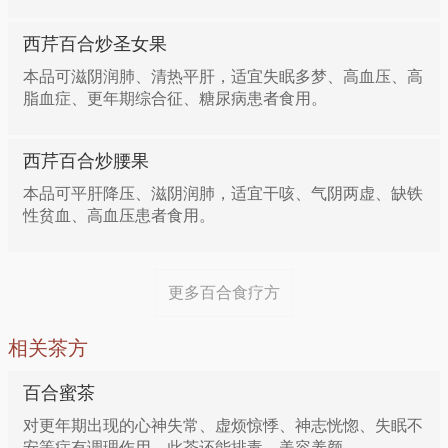
2次常服。
材料：百合50g，西芹150g，银杏10g。
西芹百合炒圣女果
本品可滋阴润肺、清热平肝，适宜失眠多梦、高血压、高
方二：治疗肺脓肿
做法：百合切去两头，剥开洗净；西芹去叶去筋切段；
脂血症、更年期综合征、糖尿病患者食用。
银杏在外壳剪口，入清水煮5分钟后捞出浸入凉水，剥
百合、板蓝根各15g，蒲公英30g。每日1剂，水煎分3
去壳和皮；炒锅烧热后加入植物油，油温至六成热左右
西芹百合炒腰果
次服。
下西芹煸炒，然后入银杏、百合，煸炒后加适量盐；沿
本品可平肝降压、滋阴润肺，适宜干咳、气阴两虚、缺铁
锅边加入少许清水，快速翻炒至百合颜色变成透明即
性贫血、高血压患者食用。
方三：治疗脏燥症
可。
百合15g，知母10g，炙甘草9g。每日1剂，水煎分3～
功效：具有润肺止咳、降低血压、健脑、清肠利便、解
更多百合食疗方
4次服。
毒消肿、促进血液循环等功效。
相关茶方
方四：治疗阴虚肺燥咳嗽
适应证：可用于久咳不止、血压波动频繁等。
百合蜜茶
对更年期出现的心神失常、虚烦惊悸、神志恍惚、失眠不
百合、玄参、生地各5g，川贝母3g。将川贝母砸碎，
百合粥
安等症有调理作用。此茶还能排毒、美容养颜。