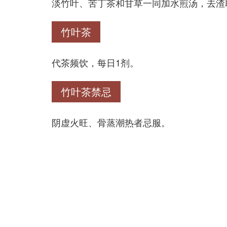
淡竹叶、苦丁茶和甘草一同加水煎汤，去渣
竹叶茶
代茶频饮，每日1剂。
竹叶茶禁忌
阴虚火旺、骨蒸潮热者忌服。