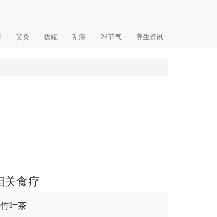
摩
艾灸
拔罐
刮痧
24节气
养生资讯
相关食疗
竹叶茶