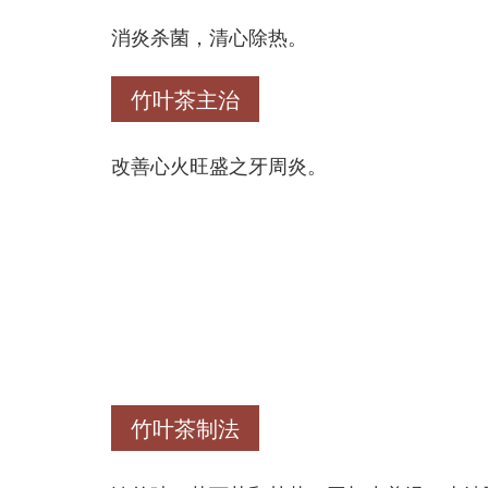
消炎杀菌，清心除热。
竹叶茶主治
改善心火旺盛之牙周炎。
竹叶茶制法