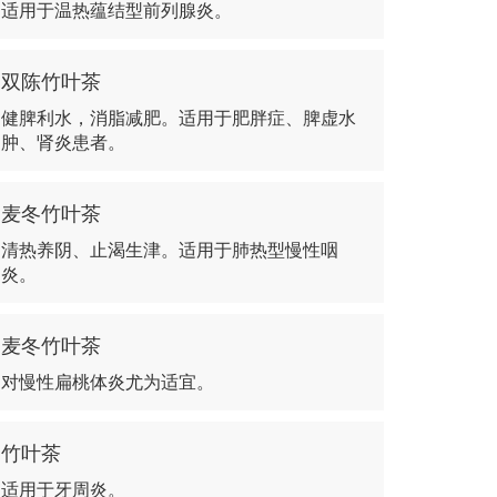
适用于温热蕴结型前列腺炎。
双陈竹叶茶
健脾利水，消脂减肥。适用于肥胖症、脾虚水
肿、肾炎患者。
麦冬竹叶茶
清热养阴、止渴生津。适用于肺热型慢性咽
炎。
麦冬竹叶茶
对慢性扁桃体炎尤为适宜。
竹叶茶
适用于牙周炎。