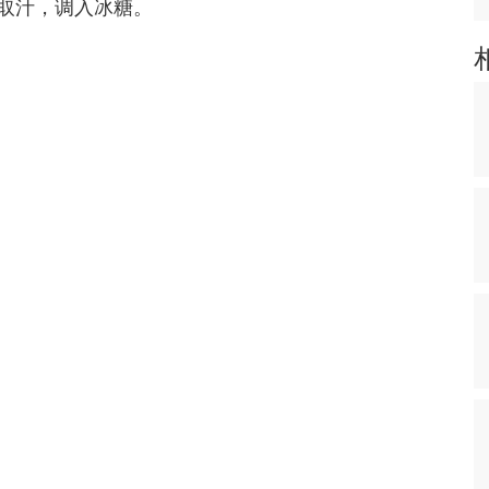
取汁，调入冰糖。