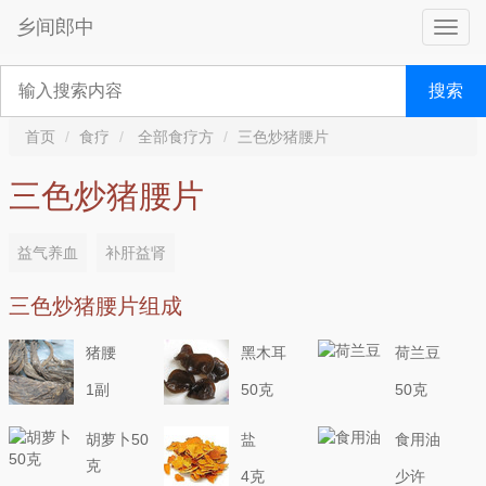
乡间郎中
搜索
首页
食疗
全部食疗方
三色炒猪腰片
三色炒猪腰片
益气养血
补肝益肾
三色炒猪腰片组成
猪腰
黑木耳
荷兰豆
1副
50克
50克
胡萝卜50
盐
食用油
克
4克
少许