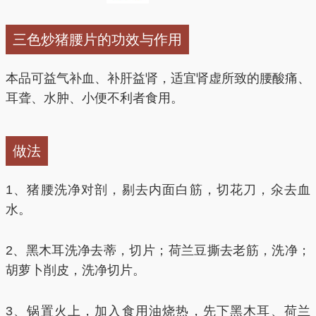
三色炒猪腰片的功效与作用
本品可益气补血、补肝益肾，适宜肾虚所致的腰酸痛、
耳聋、水肿、小便不利者食用。
做法
1、猪腰洗净对剖，剔去内面白筋，切花刀，氽去血
水。
2、黑木耳洗净去蒂，切片；荷兰豆撕去老筋，洗净；
胡萝卜削皮，洗净切片。
3、锅置火上，加入食用油烧热，先下黑木耳、荷兰