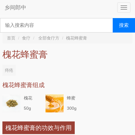
乡间郎中
搜索
首页
食疗
全部食疗方
槐花蜂蜜膏
槐花蜂蜜膏
痔疮
槐花蜂蜜膏组成
槐花
蜂蜜
50g
300g
槐花蜂蜜膏的功效与作用