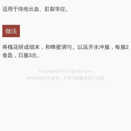
适用于痔疮出血、肛裂等症。
做法
将槐花研成细末，和蜂蜜调匀。以温开水冲服，每服2
食匙，日服3次。
Copyright©2021 xjlz365.com
本站内容仅供参考，不作为诊断及医疗依据