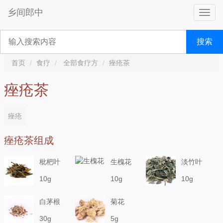
乡间郎中
搜索
首页
食疗
全部食疗方
痤疮茶
痤疮茶
痤疮
痤疮茶组成
枇杷叶
生槐花
淡竹叶
10g
10g
10g
白茅根
菊花
30g
5g