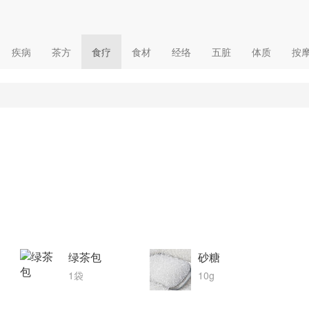
疾病
茶方
食疗
食材
经络
五脏
体质
按
绿茶包
砂糖
1袋
10g