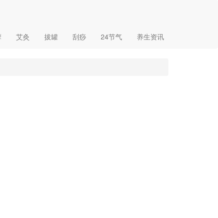
摩
艾灸
拔罐
刮痧
24节气
养生资讯