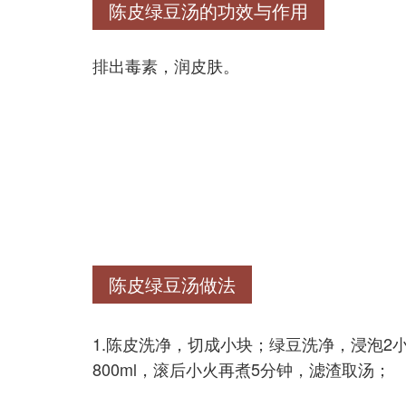
陈皮绿豆汤的功效与作用
排出毒素，润皮肤。
陈皮绿豆汤做法
1.陈皮洗净，切成小块；绿豆洗净，浸泡2
800ml，滚后小火再煮5分钟，滤渣取汤；