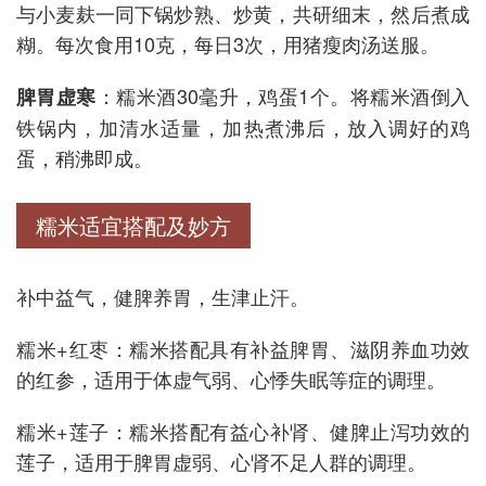
与小麦麸一同下锅炒熟、炒黄，共研细末，然后煮成
糊。每次食用10克，每日3次，用猪瘦肉汤送服。
：糯米酒30毫升，鸡蛋1个。将糯米酒倒入
脾胃虚寒
铁锅内，加清水适量，加热煮沸后，放入调好的鸡
蛋，稍沸即成。
糯米适宜搭配及妙方
补中益气，健脾养胃，生津止汗。
糯米+红枣：糯米搭配具有补益脾胃、滋阴养血功效
的红参，适用于体虚气弱、心悸失眠等症的调理。
糯米+莲子：糯米搭配有益心补肾、健脾止泻功效的
莲子，适用于脾胃虚弱、心肾不足人群的调理。