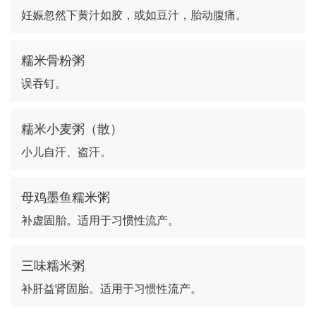
妊娠忽然下黄汁如胶，或如豆汁，胎动腹痛。
糯米骨粉粥
误吞钉。
糯米小麦粥（散）
小儿自汗、盗汗。
母鸡墨鱼糯米粥
补虚固胎。适用于习惯性流产。
三味糯米粥
补肝益肾固胎。适用于习惯性流产。