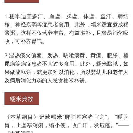
1.糯米适宜多汗、血虚、脾虚、体虚、盗汗、肺结
核、神经衰弱等症患者食用。此外，糯米适宜煮成稀
薄粥，这样不仅营养丰富、有益滋补，且极易消化吸
收，可补养胃气。
2.湿热痰火偏盛、发热、咳嗽痰黄、黄疸、腹胀、糖
尿病等病症患者不宜过多食用。此外，糯米黏腻，如
果做成糕饼，就更加难以消化，所以婴幼儿和老年人
及病后消化力弱的人忌食糯米糕饼。
糯米典故
《本草纲目》记载糯米“脾肺虚寒者宜之”。 “暖脾
胃，止虚寒泻痢，缩小便，收自汗，发痘疮。”——