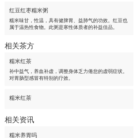
红豆红枣糯米粥
糯米味甘，性温，具有健脾胃、益肺气的功效。红豆也
属于温热性食物。此粥是寒性体质者的补益佳品。
相关茶方
糯米红茶
补中益气，养血补虚，调整身体乏力倦怠的虚弱症状。
对胃肠型感冒有特别的疗效。
糯米红茶
相关资讯
糯米养胃吗