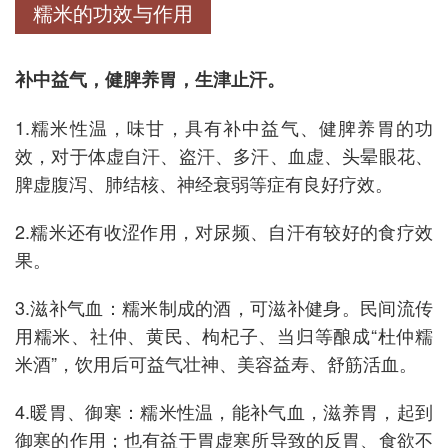
糯米的功效与作用
补中益气，健脾养胃，生津止汗。
1.糯米性温，味甘，具有补中益气、健脾养胃的功
效，对于体虚自汗、盗汗、多汗、血虚、头晕眼花、
脾虚腹泻、肺结核、神经衰弱等症有良好疗效。
2.糯米还有收涩作用，对尿频、自汗有较好的食疗效
果。
3.滋补气血：糯米制成的酒，可滋补健身。民间流传
用糯米、社仲、黄民、枸杞子、当归等酿成“杜仲糯
米酒”，饮用后可益气壮神、美容益寿、舒筋活血。
4.暖胃、御寒：糯米性温，能补气血，滋养胃，起到
御寒的作用；也有益于胃虚寒所导致的反胃、食欲不