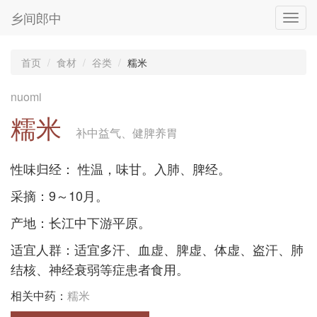
乡间郎中
Toggl
navig
首页
食材
谷类
糯米
nuomi
糯米
补中益气、健脾养胃
性味归经： 性温，味甘。入肺、脾经。
采摘：9～10月。
产地：长江中下游平原。
适宜人群：适宜多汗、血虚、脾虚、体虚、盗汗、肺
结核、神经衰弱等症患者食用。
相关中药：
糯米