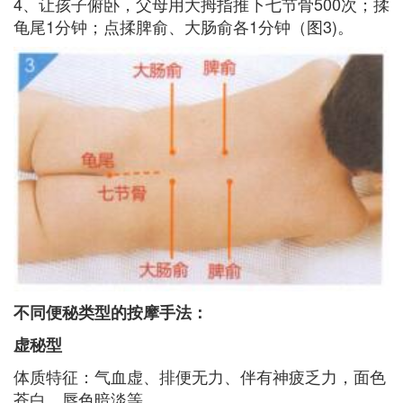
4、让孩子俯卧，父母用大拇指推下七节骨500次；揉
龟尾1分钟；点揉脾俞、大肠俞各1分钟（图3)。
不同便秘类型的按摩手法：
虚秘型
体质特征：气血虚、排便无力、伴有神疲乏力，面色
苍白，唇色暗淡等。