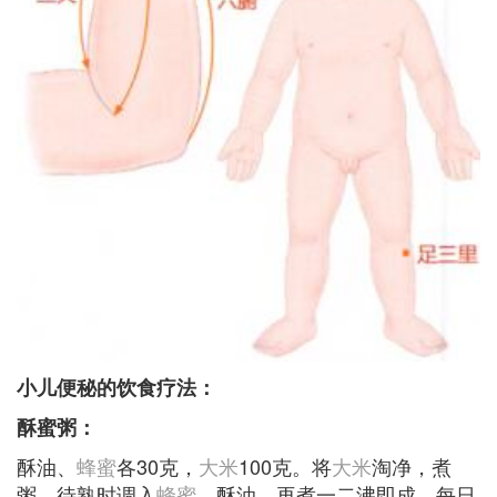
小儿便秘的饮食疗法：
酥蜜粥：
酥油、
蜂蜜
各30克，
大米
100克。将
大米
淘净，煮
粥，待熟时调入
蜂蜜
、酥油，再煮一二沸即成。每日