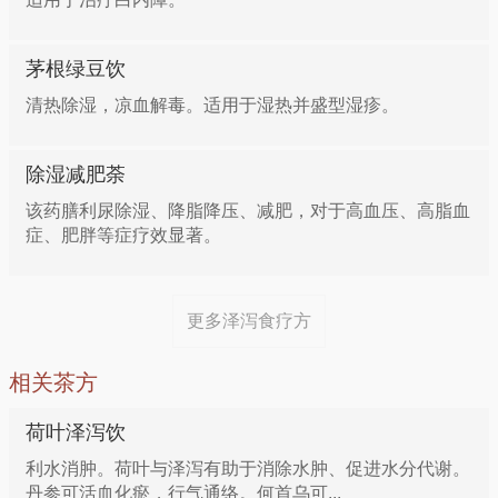
茅根绿豆饮
清热除湿，凉血解毒。适用于湿热并盛型湿疹。
除湿减肥荼
该药膳利尿除湿、降脂降压、减肥，对于高血压、高脂血
症、肥胖等症疗效显著。
更多泽泻食疗方
相关茶方
荷叶泽泻饮
利水消肿。荷叶与泽泻有助于消除水肿、促进水分代谢。
丹参可活血化瘀，行气通络。何首乌可...