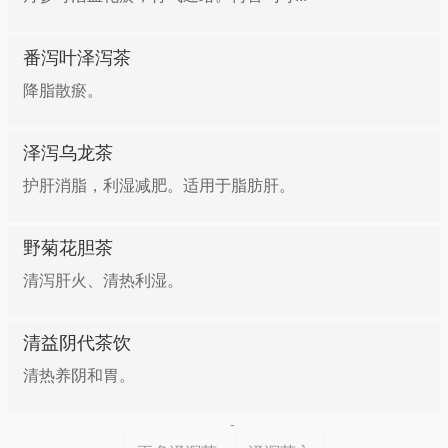
番泻叶泽泻茶
降脂散瘀。
泽泻乌龙茶
护肝消脂，利湿减肥。适用于脂肪肝。
野菊花胆茶
清泻肝火、清热利湿。
清益阴代茶饮
清热养阴和胃。
-