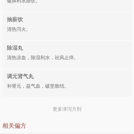
健脾利水除饮。
抽薪饮
清热泻火。
除湿丸
清热凉血，除湿利水，祛风止痒。
调元肾气丸
补肾元，益气血，破坚散结。
更多泽泻方剂
相关偏方