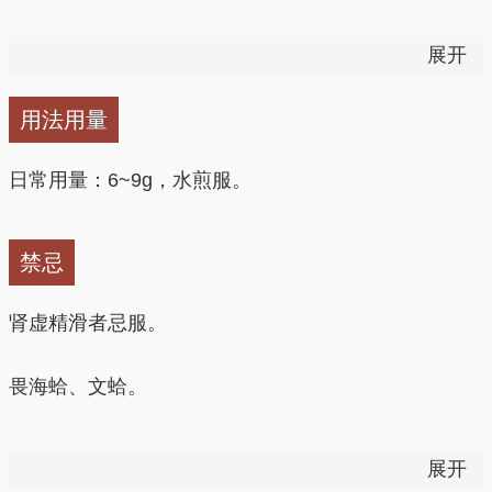
现代研究，泽泻有利尿作用，能增加尿量，增加尿素与
展开
氯化物的排泄，对肾炎患者利尿作用更为明显；有降
压、降血糖、抗菌、抗炎、抗脂肪肝作用。
用法用量
日常用量：6~9g，水煎服。
禁忌
肾虚精滑者忌服。
畏海蛤、文蛤。
孕妇忌用。儿童慎用。
展开