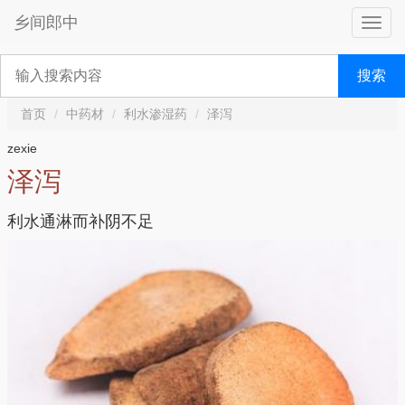
乡间郎中
搜索
首页
中药材
利水渗湿药
泽泻
zexie
泽泻
利水通淋而补阴不足