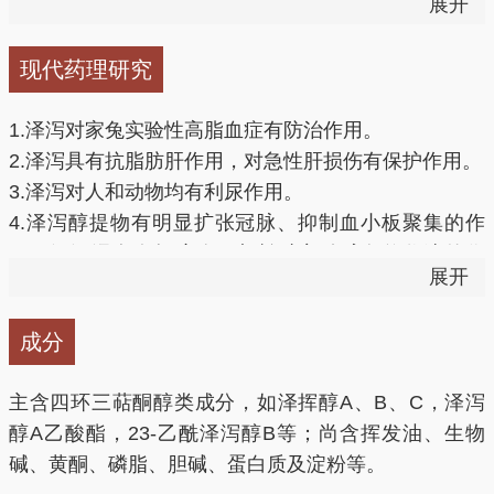
展开
足，相火偏亢所致之遗精、潮热、盗汗等症，每与山茱
虚反复感冒等。
萸、熟地黄等同用，如六味地黄丸。
现代药理研究
泽泻图片
1.泽泻对家兔实验性高脂血症有防治作用。
2.泽泻具有抗脂肪肝作用，对急性肝损伤有保护作用。
3.泽泻对人和动物均有利尿作用。
4.泽泻醇提物有明显扩张冠脉、抑制血小板聚集的作
用；泽泻浸膏有轻度降压与松弛主动脉条纹收缩的作
展开
用。
5.泽泻水煎剂具抗炎作用。
成分
6.泽泻水煎剂可抑制接触性皮炎，泽泻素对人红细胞、
小鼠脾淋巴细胞的聚集和巨噬细胞移动抑制具选择性作
主含四环三萜酮醇类成分，如泽挥醇A、B、C，泽泻
用。
醇A乙酸酯，23-乙酰泽泻醇B等；尚含挥发油、生物
7.泽泻提取物有轻度降血糖与抗兔肌痉挛的作用。
碱、黄酮、磷脂、胆碱、蛋白质及淀粉等。