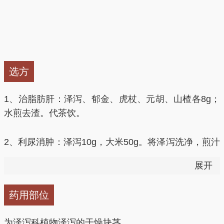
不宜长期大量使用。
不宜与保钾利尿药螺内酯、氨苯蝶啶同用。
有报道内服可引起恶心、呕吐、肠鸣腹泻、腹痛等消化
选方
道反应。大剂量或久服可导致水、电解质平衡失调、肝
功能异常、血尿等。外敷可致发疱性皮炎。
1、治脂肪肝：泽泻、郁金、虎杖、元胡、山楂各8g；
水煎去渣。代茶饮。
2、利尿消肿：泽泻10g，大米50g。将泽泻洗净，煎汁
去渣，放入洗净的大米共煮成粥。有利尿消肿的作用。
展开
3、治气弱型心神不安、惊悸失眠、妊娠水肿：泽泻、
药用部位
茯苓各50g，先将乌鸡处理干净，将2匙黄酒倒入鸡腹
内。将乌鸡与泽泻、茯苓同放入锅中，用大火隔水蒸3
为泽泻科植物泽泻的干燥块茎。