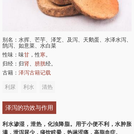
别名：水挥、芒芋、泽芝、及泻、天鹅蛋、水泽水泻、
鹄泻、如意菜、水白菜
性味：味
甘
，性
寒
。
归经：归
肾
、
膀胱
经。
古籍：
泽泻古籍记载
利尿
利水
清热
泽泻的功效与作用
利水渗湿，泄热，化浊降脂。用于小便不利，水肿胀
满，泄泻尿少，痰饮眩晕，热淋涩痛，高脂血症。