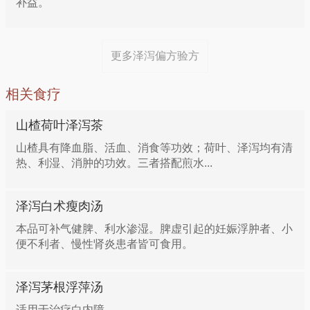
补益。
更多泽泻偏方验方
相关食疗
山楂荷叶泽泻茶
山楂具有降血脂、活血、消食等功效；荷叶、泽泻均有清
热、利湿、消肿的功效。三者搭配煎水...
泽泻白术瘦肉汤
本品可补气健脾、利水渗湿。脾虚引起的妊娠浮肿者、小
便不利者、慢性肾炎患者皆可食用。
泽泻茅根浮萍汤
适用于治疗白内障。