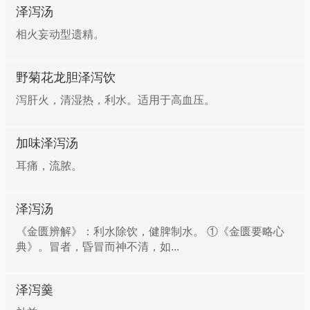
泽泻汤
相火妄动型遗精。
野菊花龙胆泽泻饮
泻肝火，清湿热，利水。适用于高血压。
加味泽泻汤
耳痛，流脓。
泽泻汤
《金匮辨解》：利水除饮，健脾制水。 ①《金匮要略心
典》。冒者，昏冒而神不清，如...
泽泻羹