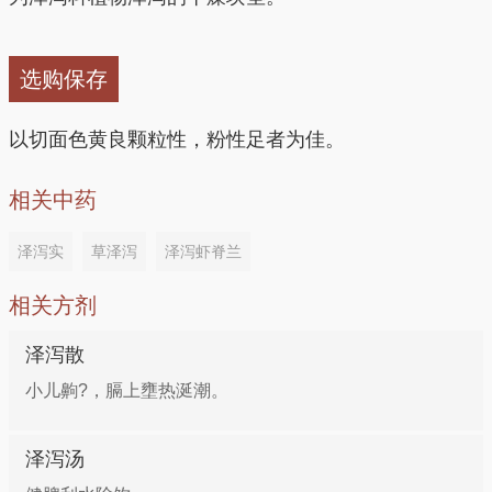
小时，去药渣，食鸡肉。
4、治痰饮停聚、头目昏眩：泽泻15g，白术6g。水
选购保存
煎，去渣，温服。
以切面色黄良颗粒性，粉性足者为佳。
5、治姓娠气壅、身体胁腹浮肿、喘息急促、大便难、
小便涩：泽泻、桑白皮、木通、枳壳、茯苓、槟榔各
相关中药
50克。将以上6味中药研成细末。每服20g，水煎，去
泽泻实
草泽泻
泽泻虾脊兰
渣，食前温服。
相关方剂
泽泻散
小儿齁?，膈上壅热涎潮。
泽泻汤