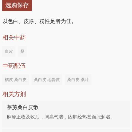
4、治肺热咳喘：桑白皮、地骨皮各15g，炙甘草5g，
选购保存
大米6g。将以上3味中药和大米研成细末。水煎，去
渣，取汁，温服。
以色白、皮厚、粉性足者为佳。
5、治通身水肿：桑白皮250g，吴茱萸100g，炙甘草
相关中药
50g。将以上3味中药研成粗末。每服15g，加适量生
白皮
桑
姜、大枣和饴糖水煎，去渣，取汁，温服。
中药配伍
橘皮 桑白皮
桑白皮 地骨皮
桑白皮 桑叶
相关方剂
葶苈桑白皮散
麻疹正收及收后，胸高气喘，因肺经热甚而胀起者。