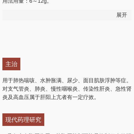
用法用量：6～12g。
展开
——以上来源于《中国药典》2015版
止咳，润肺，平喘，利水消肿。
1.泻肺平喘(肺热咳喘证）用治肺热咳喘，常配伍地骨
皮同用，如泻白散。若水饮停肺，胀满喘急，可配伍麻
主治
黄、葶苈子等同用；用治肺虚有热而咳喘气短，潮热，
盗汗，也可与人参、熟地黄等配伍为用。
用于肺热喘咳、水肿胀满、尿少、面目肌肤浮肿等症。
对支气管炎、肺炎、慢性咽喉炎、传染性肝炎、急性肾
2.利水消肿（水肿证）用治风水、皮水等阳水实证。全
炎及高血压属于肝阳上亢者有一定疗效。
身水肿，面目肌肤皆肿，胀满喘急，小便不利，常配伍
茯苓皮、大腹皮等同用，如五皮饮。
现代药理研究
3.其他 本品还有清肝之功，可用治肝阳上亢，肝火偏