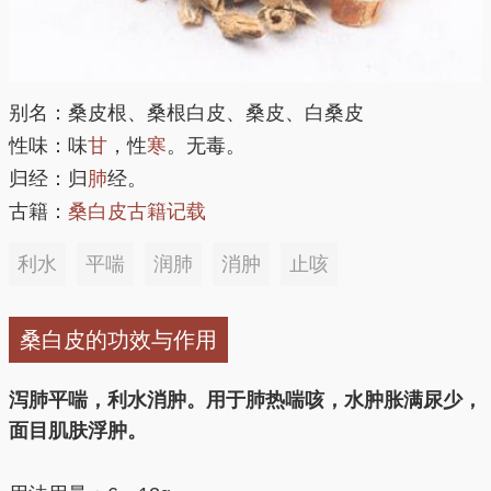
别名：桑皮根、桑根白皮、桑皮、白桑皮
性味：味
甘
，性
寒
。无毒。
归经：归
肺
经。
古籍：
桑白皮古籍记载
利水
平喘
润肺
消肿
止咳
桑白皮的功效与作用
泻肺平喘，利水消肿。用于肺热喘咳，水肿胀满尿少，
面目肌肤浮肿。