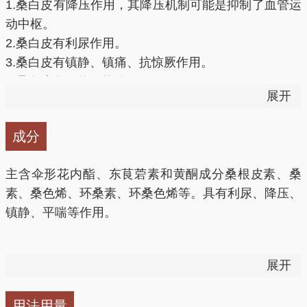
1.桑白皮有降压作用，其降压机制可能是抑制了血管运
旺之高血压病。
动中枢。
2.桑白皮有利尿作用。
桑白皮图片
3.桑白皮有镇静、镇痛、抗惊厥作用。
4.桑白皮有解热、抗炎作用。
展开
5.桑白皮有抗菌作用，对金黄色葡萄球菌、伤寒杆菌和
福氏痢疾杆菌及某些真菌有抑制作用。
蜜桑白皮图片
成分
6.桑白皮有导泻作用。
7.桑白皮对胃肠道及子宫平滑肌有兴奋作用。
主含伞形花内酯、东茛菪素和黄酮成分桑根皮素、桑
8.桑白皮对心脏有影响9.桑白皮有抗肿瘤作用。
素、桑色烯、环桑素、环桑色烯等。具有利尿、降压、
10.桑白皮有扩张血管作用。
镇静、平喘等作用。
11.桑白皮对花生四烯酸代谢有抑制作用。
现代药理研究，桑白皮有轻度止咳作用，并能利尿；煎
展开
剂及其乙醇、乙醚、甲醇的提取物，有不同程度的降压
作用；对神经系统有镇静、安定、抗惊厥、镇痛、降温
用法用量