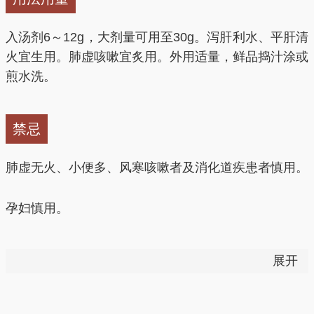
作用；对肠和子宫有兴奋作用。煎剂对金黄色葡萄球
菌、伤寒杆菌、痢疾杆菌有抑制作用。对子宫颈癌
入汤剂6～12g，大剂量可用至30g。泻肝利水、平肝清
JTC28、肺癌细胞有抑制作用，还能抗癌症病毒。
火宜生用。肺虚咳嗽宜炙用。外用适量，鲜品捣汁涂或
煎水洗。
禁忌
肺虚无火、小便多、风寒咳嗽者及消化道疾患者慎用。
孕妇慎用。
胃肠功能不良者用药后可见腹痛、腹泻等反应。
展开