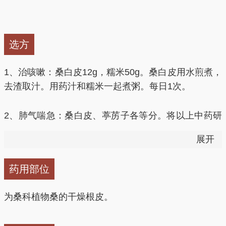
选方
1、治咳嗽：桑白皮12g，糯米50g。桑白皮用水煎煮，
去渣取汁。用药汁和糯米一起煮粥。每日1次。
2、肺气喘急：桑白皮、葶苈子各等分。将以上中药研
成粗末。每服1.5g，水煎去渣，取汁，温服。
展开
3、适用于多饮、身体消瘦的糖尿病患者：桑白皮
药用部位
12g，地骨皮30g，麦冬8g，地骨皮、桑白皮、麦冬浸
泡20分钟，加适量水煎后，去渣，取汁用药汁和大米
为桑科植物桑的干燥根皮。
一起煮粥。每日1次。