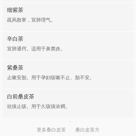
细紫茶
疏风散寒，宣肺理气。
辛白茶
宣肺通窍。适用于鼻窦炎。
紫桑茶
止嗽安胎。用于孕妇咳嗽不止、胎不安。
白前桑皮茶
祛痰止咳。用于久咳痰浓稠。
-
更多桑白皮茶
桑白皮茶方