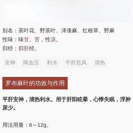
别名：茶叶花、野茶叶、泽漆麻、红根草、野麻
性味：味
甘
、
苦
，性
凉
。
归经：归
肝
经。
安神
降血压
利水
平肝息风
清热
罗布麻叶的功效与作用
平肝安神，清热利水。用于肝阳眩晕，心悸失眠，浮肿
尿少。
用法用量：6～12g。