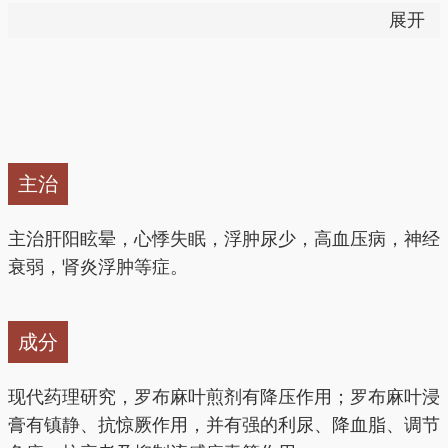
展开
——以上来源于《中国药典》2015版
安神，降血压，平肝息风，清热利水。
罗布麻叶图片
主治
主治肝阳眩晕，心悸失眠，浮肿尿少，高血压病，神经
衰弱，肾炎浮肿等症。
成分
现代药理研究，罗布麻叶煎剂有降压作用；罗布麻叶浸
膏有镇静、抗惊厥作用，并有强的利尿、降血脂、调节