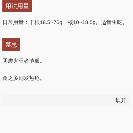
用法用量
日常用量：干根18.5~70g，核10~18.5g。适量生吃。
禁忌
阴虚火旺者慎服。
食之多则发热疮。
鲜者食多，即龈肿口痛，或衄血。
展开
病齿匿及火病人尤忌之。