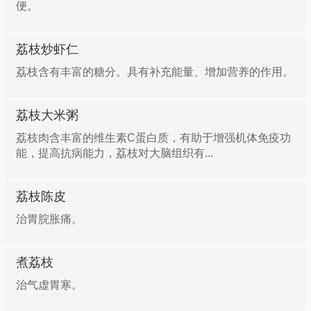
便。
用法：水3碗，酒3碗，煎2碗。加猪瘦肉，炖烂，早晚
各服1次。
荔枝炒虾仁
10、疝气腹痛、胃寒腹胀
荔枝含有丰富的糖分。具有补充能量、增加营养的作用。
组成：鲜荔枝根75.0克，红糖18.8克
荔枝大米粥
荔枝肉含丰富的维生素C蛋白质，有助于增强机体免疫功
用法：水4碗煎1碗半，加红糖溶化后，分2次服。
能，提高抗病能力，荔枝对大脑组织有...
11、荔枝莲子淮山粥
荔枝陈皮
治胃脘胀痛。
干荔枝肉50克，淮山、莲子各10克(捣碎)，水煮至软烂
时，加入大米100克，同煮粥，用油盐或白糖调味食
煮荔枝
用，可治老人晨起腹泻(五更泻)，大便溏稀等症。
治气虚胃寒。