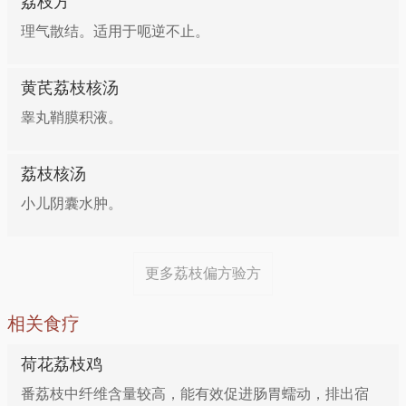
荔枝方
组成：荔枝干7个（将荔枝壳和荔枝核打碎）
理气散结。适用于呃逆不止。
用法：水1碗半煎3.0克，服之。
黄芪荔枝核汤
8、功能性子宫出血
睾丸鞘膜积液。
组成：荔枝壳37.5克，米酒适量
荔枝核汤
小儿阴囊水肿。
用法：将荔枝壳炒炭存性，研细末，每次用5.6克，冲
米酒服之。每日3次。
更多荔枝偏方验方
9、胃气痛、胃气郁滞
相关食疗
组成：荔枝根37.5克，橄榄根30.0克，桂花根37.5克，
荷花荔枝鸡
香圆根37.5克，狗尾草30.0克，猪瘦肉150.0克
番荔枝中纤维含量较高，能有效促进肠胃蠕动，排出宿