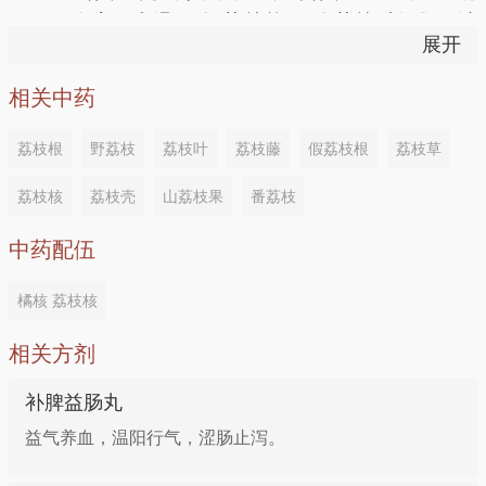
圆形，略扁，光滑，称“荔枝核”，吃荔枝时收集，洗
组成：落枝干5粒（去壳），莲子心（去心）15.0克，
展开
净，晒干。福建、广东、广西、台湾、云南、四川均有
山药15.0克，糙米30.0克
分布。主产于福建、两广、云南等地。
相关中药
用法：共同煮粥吃。
荔枝根
野荔枝
荔枝叶
荔枝藤
假荔枝根
荔枝草
4、呃逆不止（打喃）
荔枝核
荔枝壳
山荔枝果
番荔枝
中药配伍
组成：荔枝7粒（带皮、核）
橘核 荔枝核
用法：将荔枝洗干净，炒炭研存性（研粉末），白开水
送服。
相关方剂
补脾益肠丸
5、胃脘胀痛
益气养血，温阳行气，涩肠止泻。
组成：荔枝核30.0克，木香18.8克（或加香附11.3克）