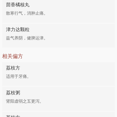
茴香橘核丸
用法：将两药烘干研细末，每次服3克，白开水送服。
散寒行气，消肿止痛。
早、晚各服1次。
津力达颗粒
6、赤白带或小便淋浊、如膏如油症
益气养阴，健脾运津。
组成：荔枝根30.0克，白龙船根30.0克，金樱根18.8
相关偏方
克，白肉豆根18.8克，使君子根18.8克，白榭榴根18.8
克
荔枝方
适用于牙痛。
用法：水6碗，煎2碗。去药渣，加猪肠1尺长，炖烂，
早晚饭前各服1次。
荔枝粥
肾阳虚弱之五更泻。
7、孕妇堕胎后流血不止