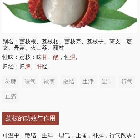
别名：荔枝根、荔枝核、荔枝壳、荔枝子、离支、荔
支、丹荔、火山荔、丽枝
性味：荔枝：味
甘
、
酸
，性
温
。
归经：归
脾
、
肝
经。
补脾
理气
散寒
散结
生津
温中
行气
止痛
荔枝的功效与作用
可温中，散结，生津，理气，止痛，补脾，行气散寒；