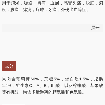
用于烦渴，呃逆，胃痛，血崩，感冒头痛，脱肛，痢
疾，腹痛，瘰疬，疔肿，牙痛，外伤出血等症。
荔枝：味甘、酸，性温。果：入脾、肝经。根：味微
展开
苦、涩，性温。核：入肝、肾经。果壳：味甘、涩，性
温。核：味甘、涩，性温。
成分
果肉含葡萄糖66%，蔗糖5%，蛋白质1.5%，脂肪
1.4%，维生素C、A、B，叶酸，以及柠檬酸、苹果酸
等有机酸；尚含多量游离的精氨酸和色氨酸。