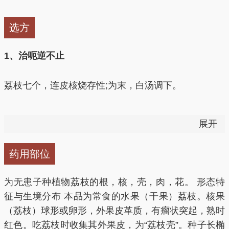
选方
1、治呃逆不止
荔枝七个，连皮核烧存性;为末，白汤调下。
2、小儿遗尿症
展开
组成：荡枝干10粒（去壳），冰糖5.6克
药用部位
用法：共同蒸吃，每日1次。服用5日。
为无患子种植物荔枝的根，核，壳，肉，花。 形态特
征与生境分布 本品为常食的水果（干果）荔枝。核果
3、脾虚久泻、晨泄（黎明前作泄、多因肾虚引起、即
（荔枝）球形或卵形，外果皮革质，有瘤状突起，熟时
肾泄）
红色。吃荔枝时收集其外果皮，为“荔枝壳”。种子长椭