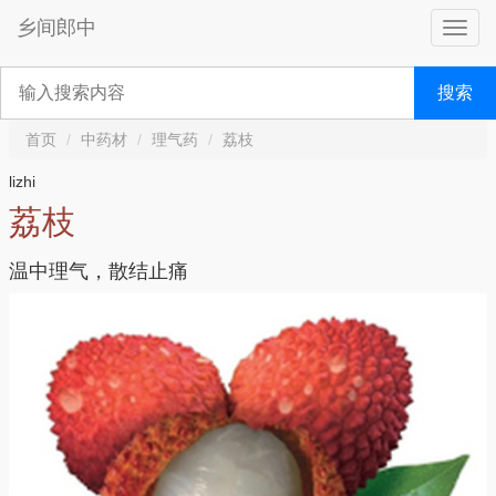
乡间郎中
搜索
首页
中药材
理气药
荔枝
lizhi
荔枝
温中理气，散结止痛