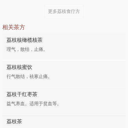
12、糖尿病
更多荔枝食疗方
组成：荔枝花18.8克，枸杞根18.8克，桑白皮15.0克，
腰尺草11.3克，消渴草30.0克，埔盐根30.0克
相关茶方
荔枝核橄榄核茶
用法：水煎服。
理气，散结，止痛。
13、毒疮
荔枝核蜜饮
组成：荔枝肉37.5克
行气散结，祛寒止痛。
用法：捣烂外敷患处。
荔枝干红枣茶
益气养血。适用于贫血等。
14、流鼻血
荔枝茶
组成：落枝壳37.5~75.0克