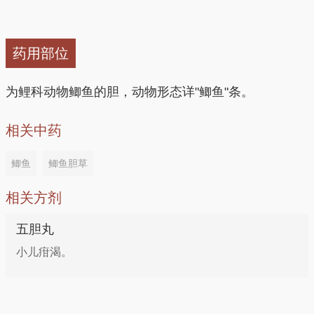
药用部位
为鲤科动物鲫鱼的胆，动物形态详"鲫鱼"条。
相关中药
鲫鱼
鲫鱼胆草
相关方剂
五胆丸
小儿疳渴。