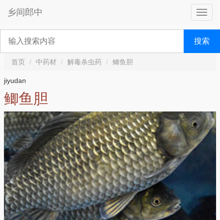
乡间郎中
搜索
首页
中药材
解毒杀虫药
鲫鱼胆
jiyudan
鲫鱼胆