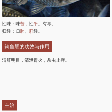
性味：味
苦
，性
平
。有毒。
归经：归
肺
、
肝
经。
鲫鱼胆的功效与作用
清肝明目，清泄胃火，杀虫止痒。
主治