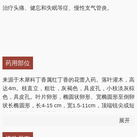
治疗头痛、健忘和失眠等症、慢性支气管炎。
药用部位
来源于木犀科丁香属红丁香的花蕾入药。落叶灌木，高
达4m。枝直立，粗壮，灰褐色，具皮孔，小枝淡灰棕
色，具皮孔。叶片卵形，椭圆状卵形、宽椭圆形至倒卵
状长椭圆形，长4-15 cm，宽1.5-11cm，顶端锐尖或短
渐尖，基部楔形或宽楔形至近圆形，上面深绿色，下面
展开
粉绿色；叶柄长0.8-2.5cm。圆锥花序直立，由顶芽抽
生，长圆形或塔形，长5-17cm，宽3-10cm；花序轴与