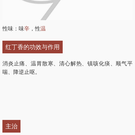
性味：味
辛
，性
温
红丁香的功效与作用
消炎止痛、温胃散寒、清心解热、镇咳化痰、顺气平
喘、降逆止呕。
主治