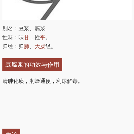
别名：豆浆、腐浆
性味：味
甘
，性
平
。
归经：归
肺
、
大肠
经。
豆腐浆的功效与作用
清肺化痰，润燥通便，利尿解毒。