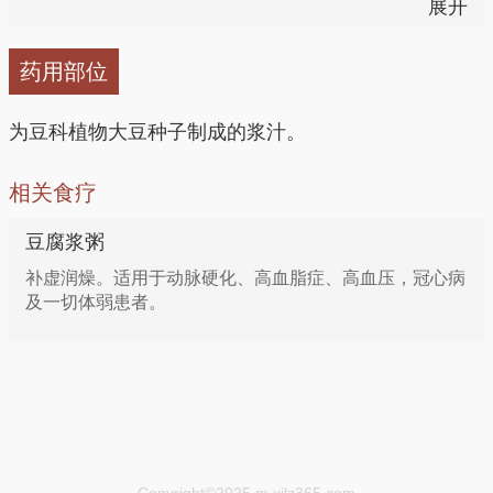
展开
4、治脚气肿痛，难走者：热豆腐浆加松香末。捣匀
药用部位
敷。
为豆科植物大豆种子制成的浆汁。
相关食疗
豆腐浆粥
补虚润燥。适用于动脉硬化、高血脂症、高血压，冠心病
及一切体弱患者。