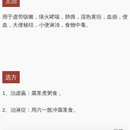
主治
用于虚劳咳嗽，痰火哮喘，肺痈，湿热黄疸，血崩，便
血，大便秘结，小便淋浊，食物中毒。
选方
1、治虚羸：腐浆煮粥食 。
2、治淋症：用六一散冲腐浆食。
3、宁嗽补血：豆腐浆，五更冲鸡蛋，白糖点服。