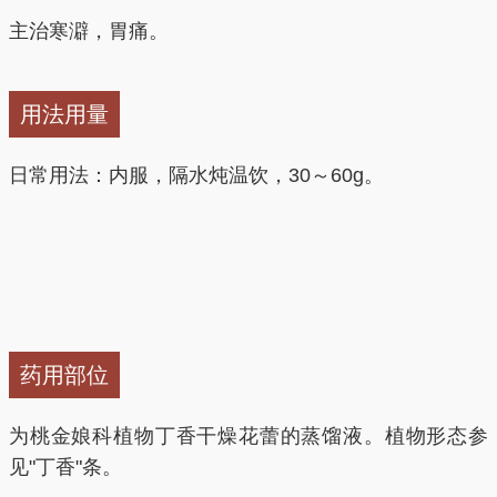
主治寒澼，胃痛。
用法用量
日常用法：内服，隔水炖温饮，30～60g。
药用部位
为桃金娘科植物丁香干燥花蕾的蒸馏液。植物形态参
见"丁香"条。