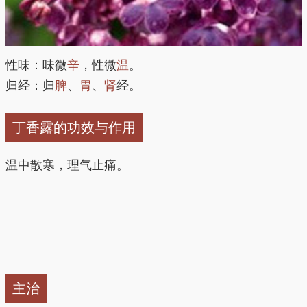
性味：味微
辛
，性微
温
。
归经：归
脾
、
胃
、
肾
经。
丁香露的功效与作用
温中散寒，理气止痛。
主治