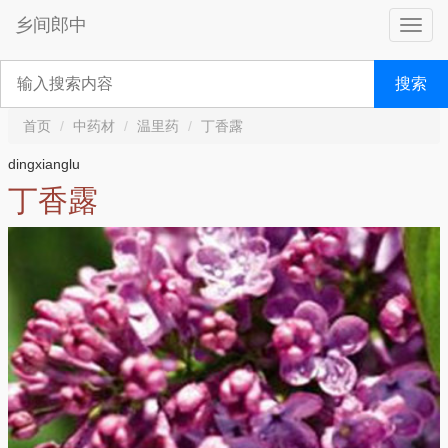
乡间郎中
搜索
首页
中药材
温里药
丁香露
dingxianglu
丁香露