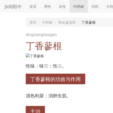
乡间郎中
首页
男性
女性
中药材
对药
方
首页
中药材
利水渗湿药
丁香蓼根
dingxiangliaogen
丁香蓼根
性味：味
苦
；性
凉
。
丁香蓼根的功效与作用
清热利尿；消肿生肌。
主治