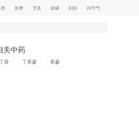
体质
按摩
艾灸
拔罐
刮痧
24节气
相关中药
丁香
丁香蓼
香蓼