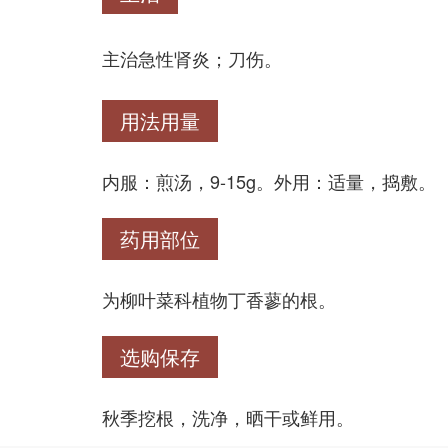
主治急性肾炎；刀伤。
用法用量
内服：煎汤，9-15g。外用：适量，捣敷。
药用部位
为柳叶菜科植物丁香蓼的根。
选购保存
秋季挖根，洗净，晒干或鲜用。