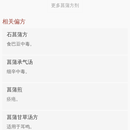
更多菖蒲方剂
相关偏方
石菖蒲方
食巴豆中毒。
菖蒲承气汤
细辛中毒。
菖蒲煎
疥疮。
菖蒲甘草汤方
适用于耳鸣。