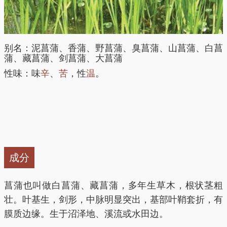
别名：泥菖蒲、香蒲、野菖蒲、臭菖蒲、山菖蒲、白菖
蒲、藏菖蒲、剑菖蒲、大菖蒲
性味：味
辛
、
苦
，性
温
。
成分
菖蒲也叫做白菖蒲、藏菖蒲，多年生草木，根状茎粗
壮。叶基生，剑形，中脉明显突出，基部叶鞘套折，有
膜质边缘。生于沼泽地、溪流或水田边。