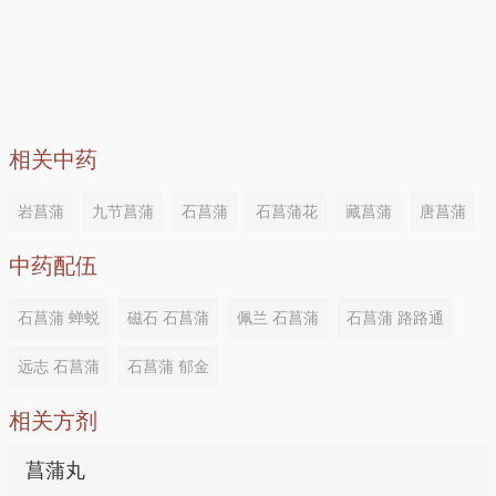
相关中药
岩菖蒲
九节菖蒲
石菖蒲
石菖蒲花
藏菖蒲
唐菖蒲
中药配伍
石菖蒲 蝉蜕
磁石 石菖蒲
佩兰 石菖蒲
石菖蒲 路路通
远志 石菖蒲
石菖蒲 郁金
相关方剂
菖蒲丸