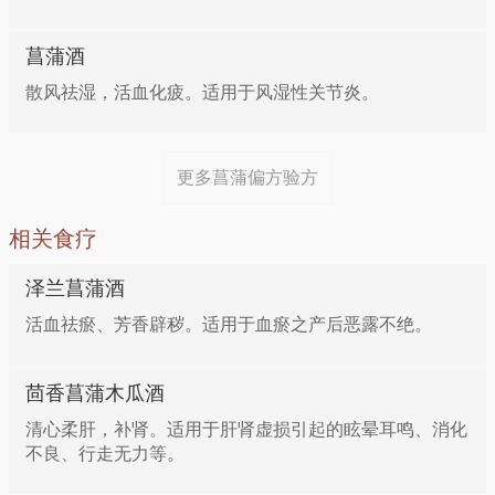
菖蒲酒
散风祛湿，活血化疲。适用于风湿性关节炎。
更多菖蒲偏方验方
相关食疗
泽兰菖蒲酒
活血祛瘀、芳香辟秽。适用于血瘀之产后恶露不绝。
茴香菖蒲木瓜酒
清心柔肝，补肾。适用于肝肾虚损引起的眩晕耳鸣、消化
不良、行走无力等。