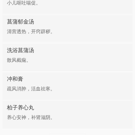
小儿呕吐喘促。
菖蒲郁金汤
清营透热，开窍辟秽。
洗浴菖蒲汤
散风截痫。
冲和膏
疏风消肿，活血祛寒。
柏子养心丸
养心安神，补肾滋阴。