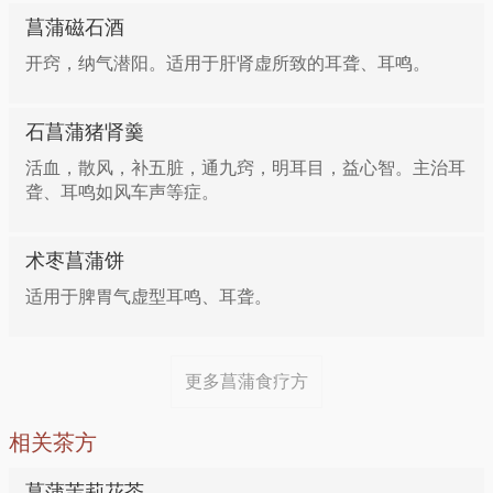
菖蒲磁石酒
开窍，纳气潜阳。适用于肝肾虚所致的耳聋、耳鸣。
石菖蒲猪肾羹
活血，散风，补五脏，通九窍，明耳目，益心智。主治耳
聋、耳鸣如风车声等症。
术枣菖蒲饼
适用于脾胃气虚型耳鸣、耳聋。
更多菖蒲食疗方
相关茶方
菖蒲茉莉花茶