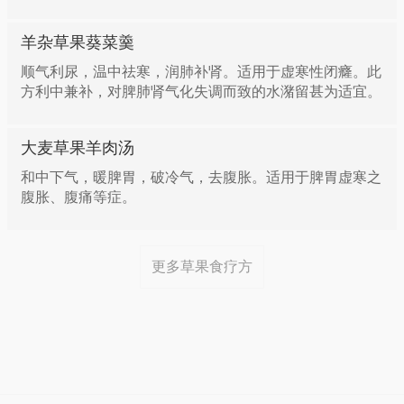
羊杂草果葵菜羹
顺气利尿，温中祛寒，润肺补肾。适用于虚寒性闭癃。此
方利中兼补，对脾肺肾气化失调而致的水潴留甚为适宜。
大麦草果羊肉汤
和中下气，暖脾胃，破冷气，去腹胀。适用于脾胃虚寒之
腹胀、腹痛等症。
更多草果食疗方