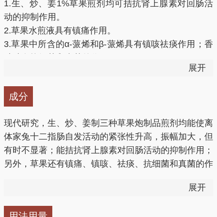
1.生、炒、姜1%草果煎剂均可拮抗肾上腺素对回肠活
动的抑制作用。
2.草果水煎液具有镇痛作用。
炒草果仁图片
3.草果中所含的α-蒎烯和β-蒎烯具有镇咳祛痰作用；香
叶醇有抗细菌和真菌的作用。
展开
成分
现代研究，生、炒、姜制三种草果炮制品煎剂均能使离
体家兔十二指肠自发活动的紧张性升高，振幅加大，但
有时不显著；能拮抗肾上腺素对回肠活动的抑制作用；
另外，草果还有镇痛、镇咳、祛痰、抗细菌和真菌的作
用。
展开
用法用量