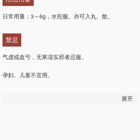
日常用量：3～6g，水煎服。亦可入丸、散。
禁忌
气虚或血亏，无寒湿实邪者忌服。
孕妇、儿童不宜用。
①不宜超量使用，因超量可引起胃肠不适。
展开
②阴血亏虚者禁用。