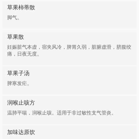
草果柿蒂散
脚气。
草果散
妊娠脏气本虚，宿夹风冷，脾胃久弱，脏腑虚滑，脐腹绞
痛，日夜无度。
草果子汤
脾寒发疟。
润喉止咳方
温肺平喘，润喉止咳。适用于非过敏性支气管炎。
加味达原饮