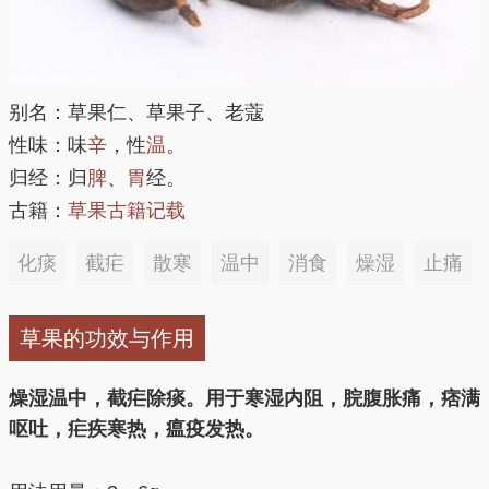
别名：草果仁、草果子、老蔻
性味：味
辛
，性
温
。
归经：归
脾
、
胃
经。
古籍：
草果古籍记载
化痰
截疟
散寒
温中
消食
燥湿
止痛
草果的功效与作用
燥湿温中，截疟除痰。用于寒湿内阻，脘腹胀痛，痞满
呕吐，疟疾寒热，瘟疫发热。