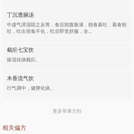
丁沉透膈汤
中虚气滞湿阻之反胃，食后脘腹胀满，朝食暮吐，暮食朝
吐，吐出宿食不化，吐后即觉舒服，全...
截疟七宝饮
燥湿祛痰截疟。
木香流气饮
行气调中，健脾化痰。
更多草果方剂
相关偏方