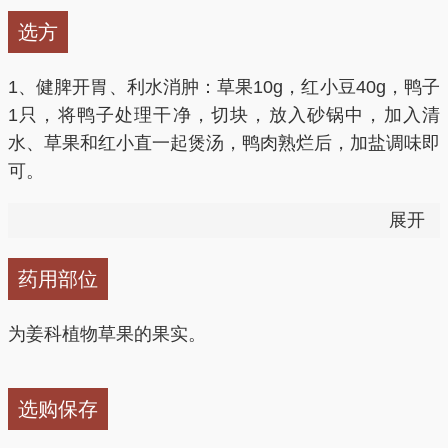
选方
1、健脾开胃、利水消肿：草果10g，红小豆40g，鸭子
1只，将鸭子处理干净，切块，放入砂锅中，加入清
水、草果和红小直一起煲汤，鸭肉熟烂后，加盐调味即
可。
展开
2、治脾痛胀满：草果10g，白酒100ml。酒煎去渣，趁
热服。
药用部位
3、治斑秃：草果12g，诃子、山柰、官桂、樟脑各
为姜科植物草果的果实。
5g，将前4味中药培干研成细末，装入瓷罐中，加入樟
脑和香油，密封浸泡3天。将药汁涂抹于患处即可。
选购保存
4、治肠胃冷热不和、下痢赤白、泄泻、便血：草果、