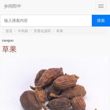
乡间郎中
搜索
首页
中药材
芳香化湿药
草果
caoguo
草果