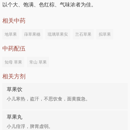
甘草、地榆、枳壳各等分。将以上4味中药研成粗末。
以个大、饱满、色红棕、气味浓者为佳。
每服6g，加生姜水煎，去渣，温服，不拘时服。
相关中药
5、治症疾不愈、面青不食、大便溏泄、小便多：草
地草果
葎草果穗
琉璃草果实
兰石草果
拟草果
果、附子各等分。将以上中药研成细末。每服15克，
加生姜和大枣水煎，去渣，温服，不拘时服。
中药配伍
知母 草果
常山 草果
相关方剂
草果饮
小儿寒热，盗汗，不思饮食，面黄腹急。
草果丸
小儿疳浮，脾胃虚弱。