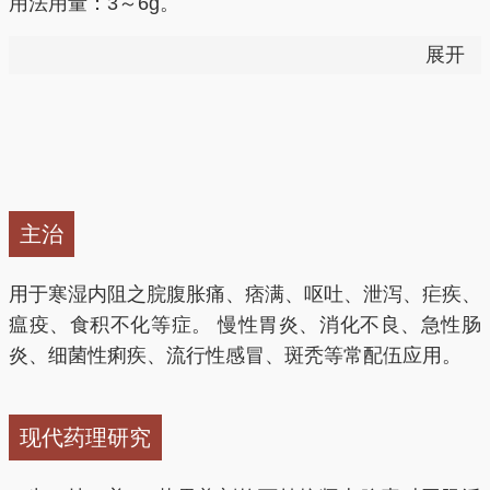
用法用量：3～6g。
展开
——以上来源于《中国药典》2015版
止痛，散寒，消食，燥湿温中，化痰截疟。
1.燥湿温中（寒湿中阻症）用治寒湿偏盛之脘腹冷痛、
主治
呕吐泄泻、舌苔浊腻，常与吴茱萸、半夏等药同用。本
品辛温燥烈，气浓味厚，功力强于草豆蔻。
用于寒湿内阻之脘腹胀痛、痞满、呕吐、泄泻、疟疾、
瘟疫、食积不化等症。 慢性胃炎、消化不良、急性肠
2.除痰截疟（疟疾）用治疟疾，多配伍常山、槟榔等同
炎、细菌性痢疾、流行性感冒、斑秃等常配伍应用。
用。
现代药理研究
草果图片