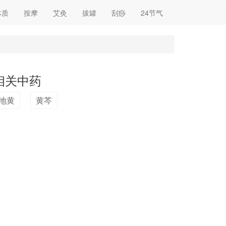
体质
按摩
艾灸
拔罐
刮痧
24节气
相关中药
地黄
黄芩