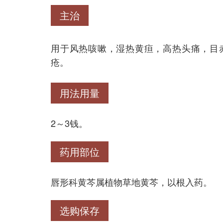
主治
用于风热咳嗽，湿热黄疸，高热头痛，目
疮。
用法用量
2～3钱。
药用部位
唇形科黄芩属植物草地黄芩，以根入药。
选购保存