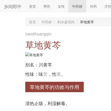
乡间郎中
首页
男性
女性
中药材
对药
方
首页
中药材
利水渗湿药
草地黄芩
caodihuangqin
草地黄芩
别名：川黄芩
性味：味
苦
，性
寒
。
草地黄芩的功效与作用
清热止咳，利湿解毒。