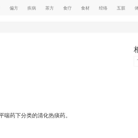
剂
偏方
疾病
茶方
食疗
食材
经络
五脏
平喘药下分类的清化热痰药。