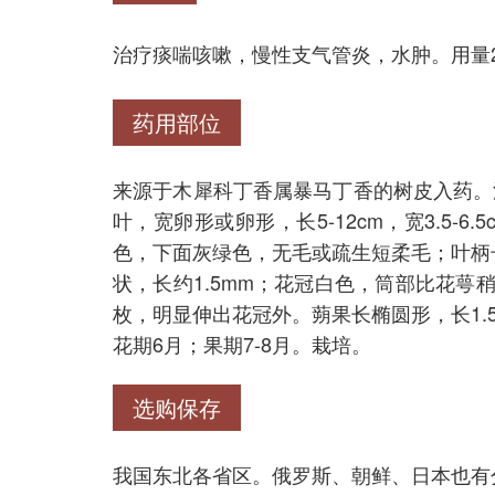
治疗痰喘咳嗽，慢性支气管炎，水肿。用量25
药用部位
来源于木犀科丁香属暴马丁香的树皮入药。
叶，宽卵形或卵形，长5-12cm，宽3.5-
色，下面灰绿色，无毛或疏生短柔毛；叶柄长1
状，长约1.5mm；花冠白色，筒部比花萼
枚，明显伸出花冠外。蒴果长椭圆形，长1.
花期6月；果期7-8月。栽培。
选购保存
我国东北各省区。俄罗斯、朝鲜、日本也有