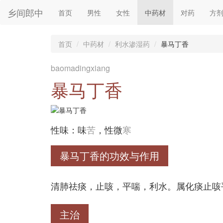
乡间郎中
首页
男性
女性
中药材
对药
方
首页
中药材
利水渗湿药
暴马丁香
baomadingxiang
暴马丁香
性味：味
苦
，性微
寒
暴马丁香的功效与作用
清肺祛痰，止咳，平喘，利水。属化痰止咳
主治