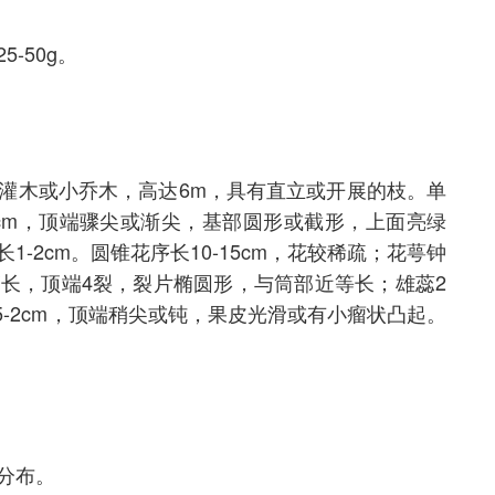
-50g。
灌木或小乔木，高达6m，具有直立或开展的枝。单
6.5cm，顶端骤尖或渐尖，基部圆形或截形，上面亮绿
-2cm。圆锥花序长10-15cm，花较稀疏；花萼钟
稍长，顶端4裂，裂片椭圆形，与筒部近等长；雄蕊2
5-2cm，顶端稍尖或钝，果皮光滑或有小瘤状凸起。
分布。