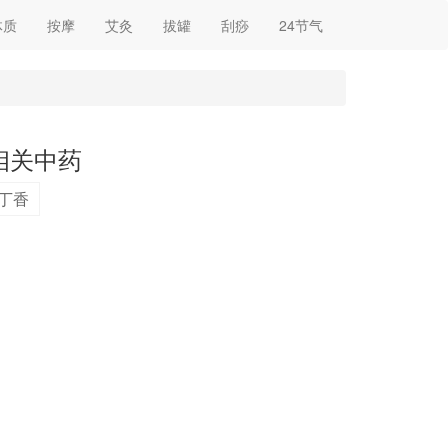
体质
按摩
艾灸
拔罐
刮痧
24节气
相关中药
丁香