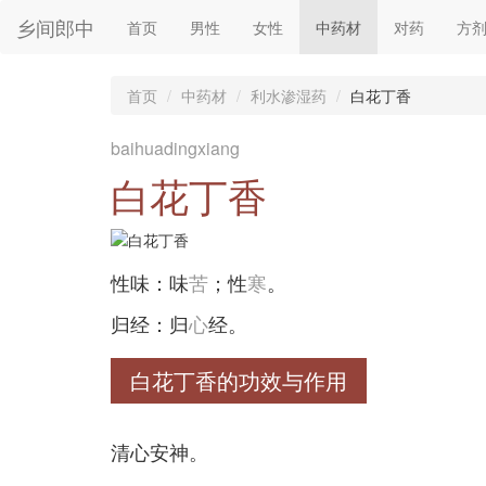
乡间郎中
首页
男性
女性
中药材
对药
方
首页
中药材
利水渗湿药
白花丁香
baihuadingxiang
白花丁香
性味：味
苦
；性
寒
。
归经：归
心
经。
白花丁香的功效与作用
清心安神。