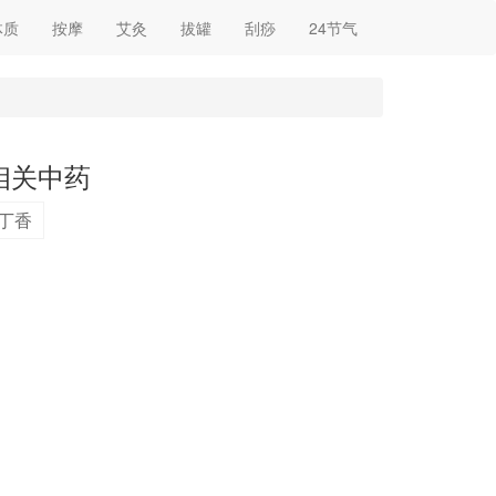
体质
按摩
艾灸
拔罐
刮痧
24节气
相关中药
丁香