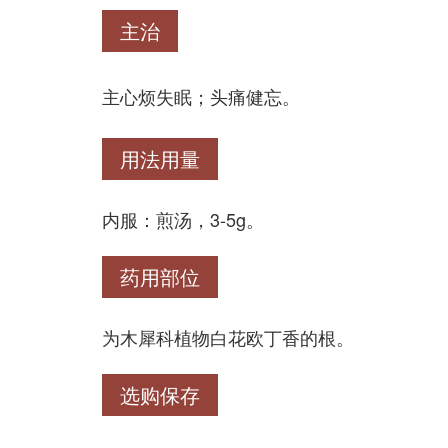
主治
主心烦失眠；头痛健忘。
用法用量
内服：煎汤，3-5g。
药用部位
为木犀科植物白花欧丁香的根。
选购保存