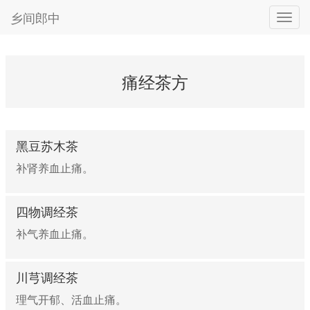
乡间郎中
痛经茶方
黑豆苏木茶
补肾养血止痛。
四物调经茶
补气养血止痛。
川芎调经茶
理气开郁、活血止痛。