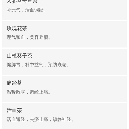
人参益母草茶
补元气，活血调经。
玫瑰花茶
理气和血，美容养颜。
山楂葵子茶
健脾胃，补中益气，预防衰老。
痛经茶
温肾散寒，调经止痛。
活血茶
活血通经，去瘀止痛，镇静神经。