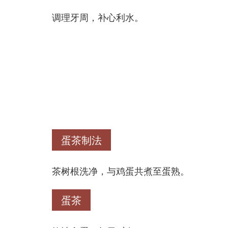
调理牙周，补心利水。
蛋茶制法
茶树根洗净，与鸡蛋共煮至蛋熟。
蛋茶