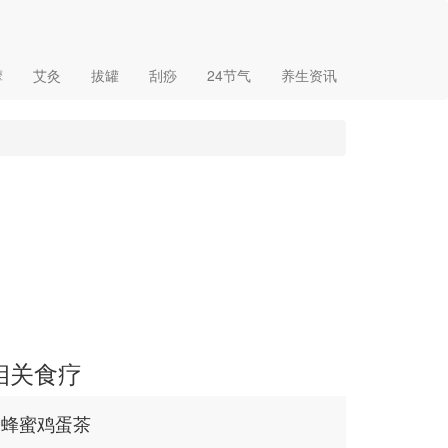
摩
艾灸
拔罐
刮痧
24节气
养生资讯
相关食疗
蜂蜜鸡蛋茶