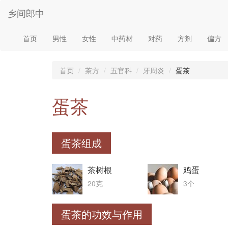
乡间郎中
首页
男性
女性
中药材
对药
方剂
偏方
首页
茶方
五官科
牙周炎
蛋茶
蛋茶
蛋茶组成
茶树根
鸡蛋
20克
3个
蛋茶的功效与作用